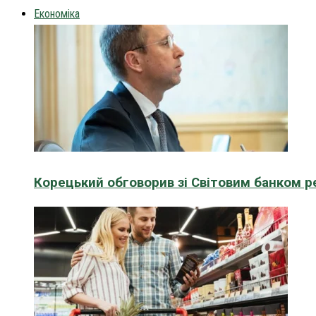
Економіка
Корецький обговорив зі Світовим банком р