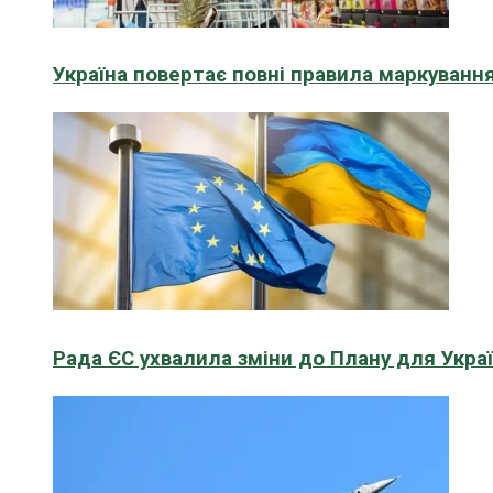
Україна повертає повні правила маркування
Рада ЄС ухвалила зміни до Плану для Укра