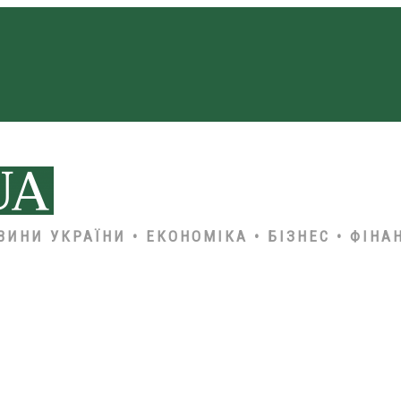
ВИНИ УКРАЇНИ • ЕКОНОМІКА • БІЗНЕС • ФІНА