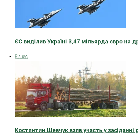
ЄС виділив Україні 3,47 мільярда євро на д
Бізнес
Костянтин Шевчук взяв участь у засіданні