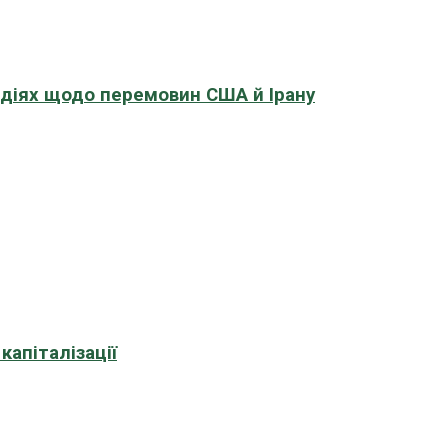
адіях щодо перемовин США й Ірану
апіталізації