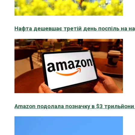
Нафта дешевшає третій день поспіль на н
Amazon подолала позначку в $3 трильйони к