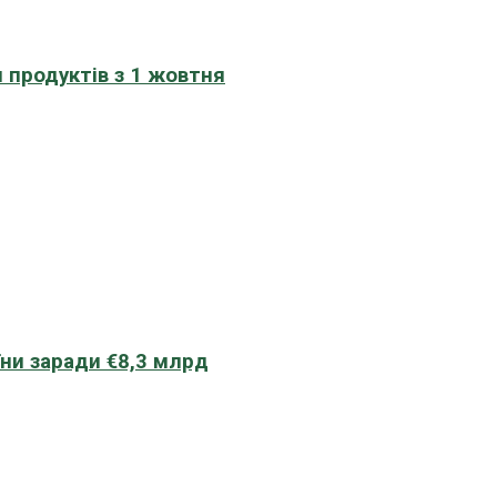
 продуктів з 1 жовтня
їни заради €8,3 млрд