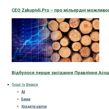
CEO Zakupivli.Pro – про мільярдні можливо
Відбулося перше засідання Правління Асоц
Гроші та Фінанси
All
Банки
Кредитні картки