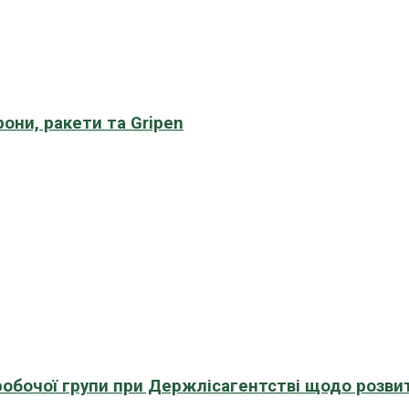
рони, ракети та Gripen
 робочої групи при Держлісагентстві щодо розви