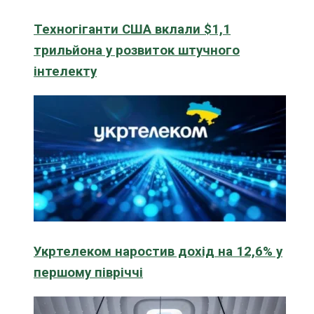
Техногіганти США вклали $1,1
трильйона у розвиток штучного
інтелекту
Укртелеком наростив дохід на 12,6% у
першому півріччі