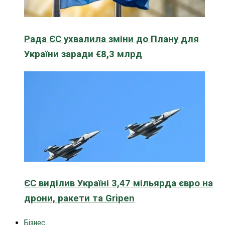
Рада ЄС ухвалила зміни до Плану для
України заради €8,3 млрд
ЄС виділив Україні 3,47 мільярда євро на
дрони, ракети та Gripen
Бізнес