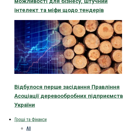
можливості для бізнесу, штучний
інтелект та міфи щодо тендерів
Відбулося перше засідання Правління
Асоціації деревообробних підприємств
України
Гроші та Фінанси
All