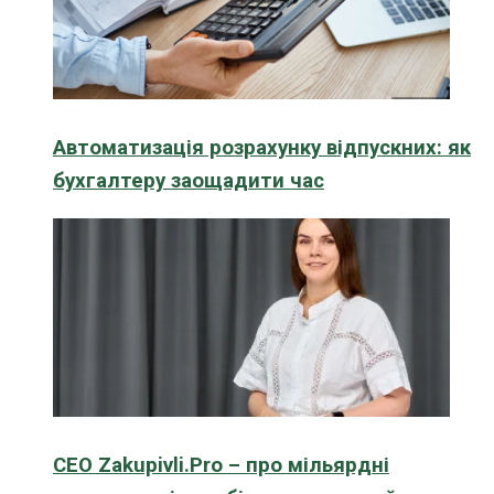
Автоматизація розрахунку відпускних: як
бухгалтеру заощадити час
CEO Zakupivli.Pro – про мільярдні