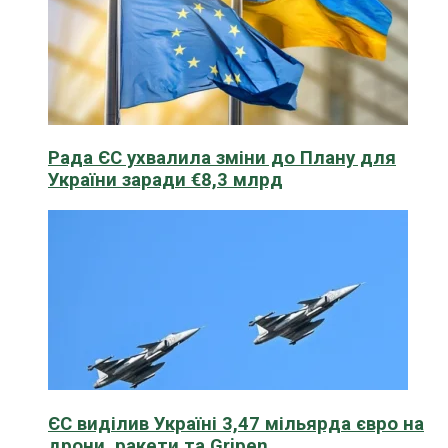
Рада ЄС ухвалила зміни до Плану для
України заради €8,3 млрд
ЄС виділив Україні 3,47 мільярда євро на
дрони, ракети та Gripen