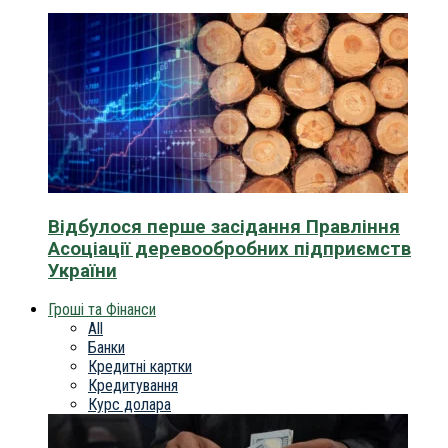
Відбулося перше засідання Правління
Асоціації деревообробних підприємств
України
Гроші та Фінанси
All
Банки
Кредитні картки
Кредитування
Курс долара