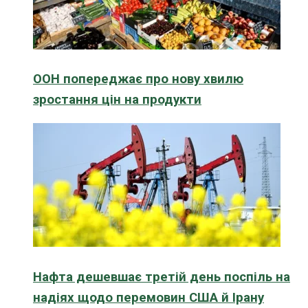
ООН попереджає про нову хвилю
зростання цін на продукти
Нафта дешевшає третій день поспіль на
надіях щодо перемовин США й Ірану