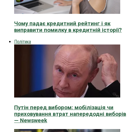
Чому падає кредитний рейтинг і як
виправити помилку в кредитній історії?
Політика
Путін перед вибором: мобілізація чи
приховування втрат напередодні виборів
— Newsweek