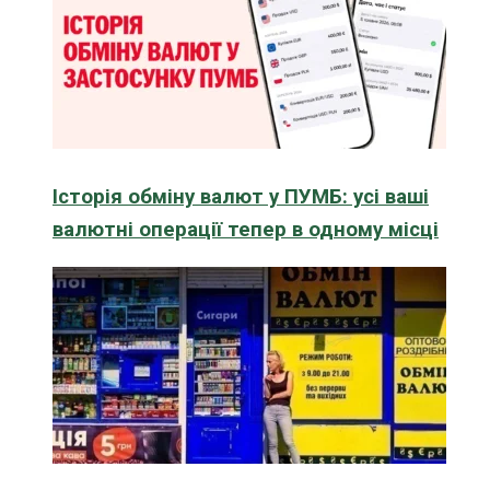
Історія обміну валют у ПУМБ: усі ваші
валютні операції тепер в одному місці