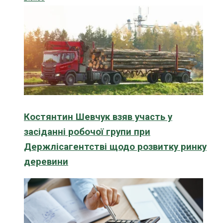
Костянтин Шевчук взяв участь у
засіданні робочої групи при
Держлісагентстві щодо розвитку ринку
деревини