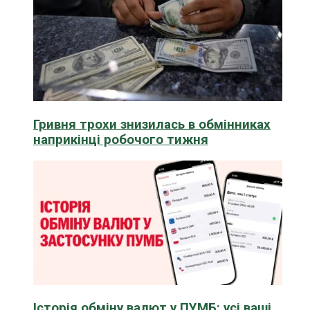
Гривня трохи знизилась в обмінниках
наприкінці робочого тижня
Історія обміну валют у ПУМБ: усі ваші