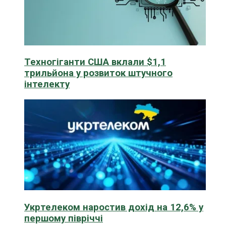
Техногіганти США вклали $1,1
трильйона у розвиток штучного
інтелекту
Укртелеком наростив дохід на 12,6% у
першому півріччі