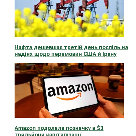
Нафта дешевшає третій день поспіль на
надіях щодо перемовин США й Ірану
Amazon подолала позначку в $3
трильйони капіталізації