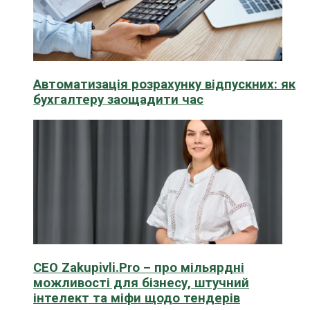
Автоматизація розрахунку відпускних: як
бухгалтеру заощадити час
CEO Zakupivli.Pro – про мільярдні
можливості для бізнесу, штучний
інтелект та міфи щодо тендерів