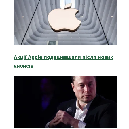
Акції Apple подешевшали після нових
анонсів