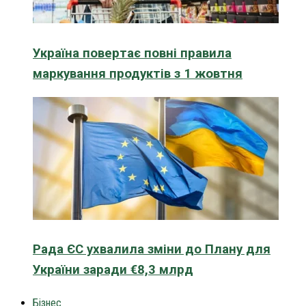
Україна повертає повні правила
маркування продуктів з 1 жовтня
Рада ЄС ухвалила зміни до Плану для
України заради €8,3 млрд
Бізнес