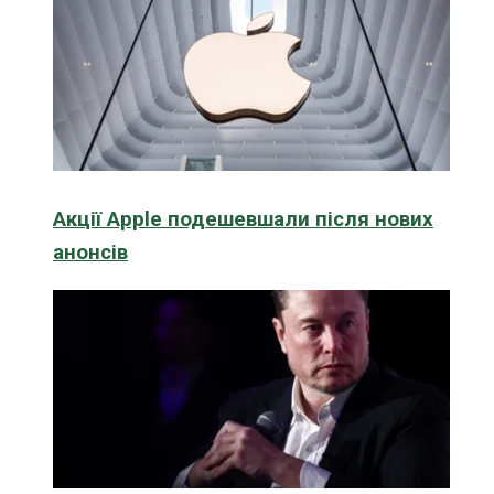
Акції Apple подешевшали після нових
анонсів