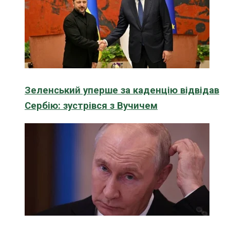
Зеленський уперше за каденцію відвідав
Сербію: зустрівся з Вучичем