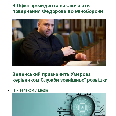
В Офісі президента виключають
повернення Федорова до Міноборони
Зеленський призначить Умєрова
керівником Служби зовнішньої розвідки
IT / Телеком / Медіа