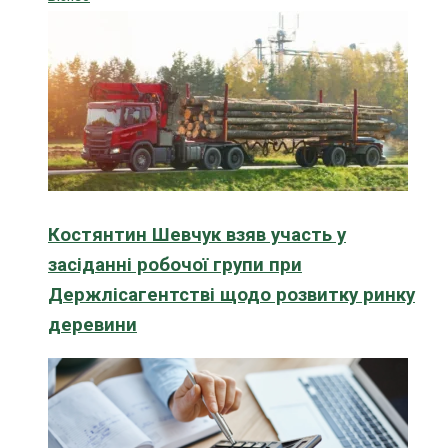
Костянтин Шевчук взяв участь у
засіданні робочої групи при
Держлісагентстві щодо розвитку ринку
деревини