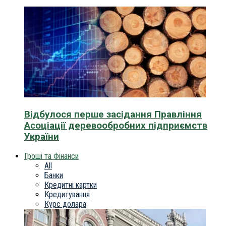
Відбулося перше засідання Правління
Асоціації деревообробних підприємств
України
Гроші та Фінанси
All
Банки
Кредитні картки
Кредитування
Курс долара