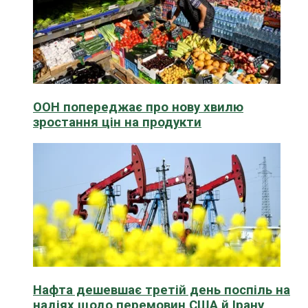
ООН попереджає про нову хвилю
зростання цін на продукти
Нафта дешевшає третій день поспіль на
надіях щодо перемовин США й Ірану