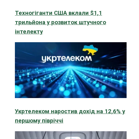
Техногіганти США вклали $1,1
трильйона у розвиток штучного
інтелекту
Укртелеком наростив дохід на 12,6% у
першому півріччі