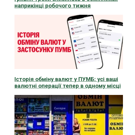
наприкінці робочого тижня
Історія обміну валют у ПУМБ: усі ваші
валютні операції тепер в одному місці