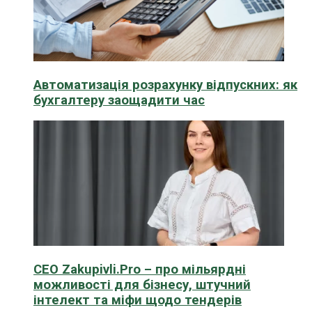
Автоматизація розрахунку відпускних: як
бухгалтеру заощадити час
CEO Zakupivli.Pro – про мільярдні
можливості для бізнесу, штучний
інтелект та міфи щодо тендерів