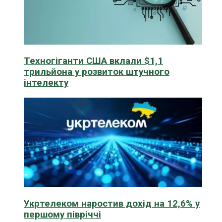
Техногіганти США вклали $1,1
трильйона у розвиток штучного
інтелекту
Укртелеком наростив дохід на 12,6% у
першому півріччі