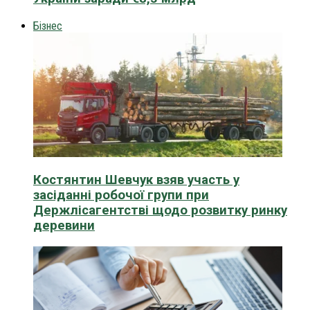
Бізнес
Костянтин Шевчук взяв участь у
засіданні робочої групи при
Держлісагентстві щодо розвитку ринку
деревини