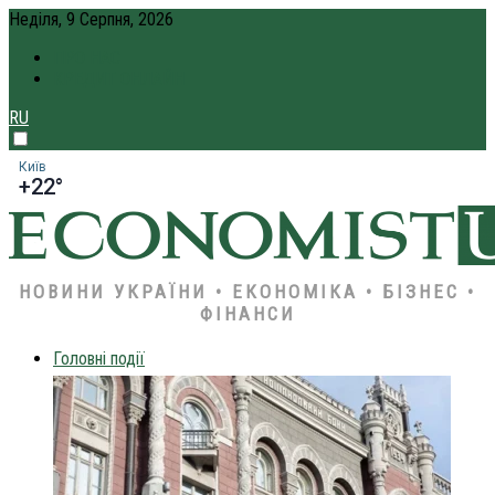
Неділя, 9 Серпня, 2026
ПРО НАС
КРЕДИТ ОНЛАЙН
RU
Київ
+22°
НОВИНИ УКРАЇНИ • ЕКОНОМІКА • БІЗНЕС •
ФІНАНСИ
Головні події