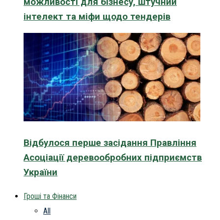
можливості для бізнесу, штучний
інтелект та міфи щодо тендерів
Відбулося перше засідання Правління
Асоціації деревообробних підприємств
України
Гроші та Фінанси
All