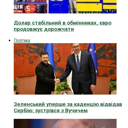
Долар стабільний в обмінниках, євро
продовжує дорожчати
Політика
Зеленський уперше за каденцію відвідав
Сербію: зустрівся з Вучичем