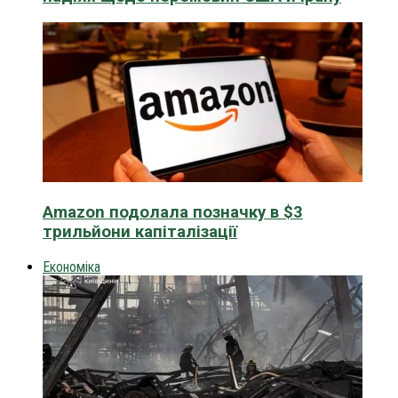
Amazon подолала позначку в $3
трильйони капіталізації
Економіка