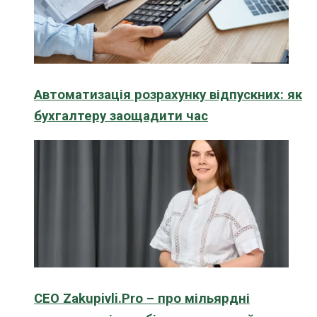
Автоматизація розрахунку відпускних: як
бухгалтеру заощадити час
CEO Zakupivli.Pro – про мільярдні