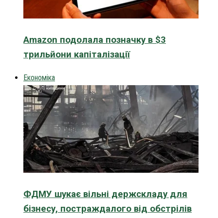
Amazon подолала позначку в $3
трильйони капіталізації
Економіка
ФДМУ шукає вільні держскладу для
бізнесу, постраждалого від обстрілів