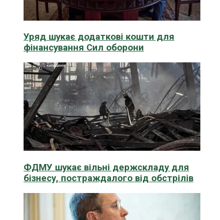
Уряд шукає додаткові кошти для
фінансування Сил оборони
ФДМУ шукає вільні держскладу для
бізнесу, постраждалого від обстрілів