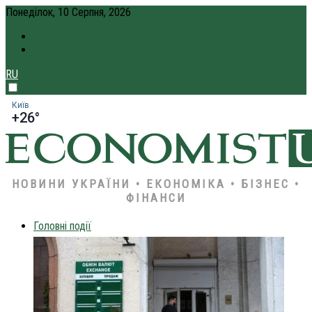
Понеділок, 10 Серпня, 2026
ПРО НАС
КРЕДИТ ОНЛАЙН
RU
Київ
+26°
НОВИНИ УКРАЇНИ • ЕКОНОМІКА • БІЗНЕС •
ФІНАНСИ
Головні події