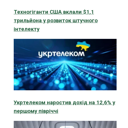
Техногіганти США вклали $1,1
трильйона у розвиток штучного
інтелекту
Укртелеком наростив дохід на 12,6% у
першому півріччі