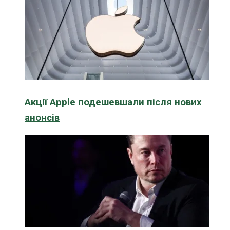
Акції Apple подешевшали після нових
анонсів