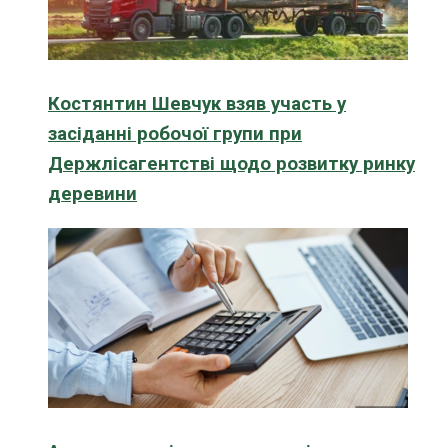
Костянтин Шевчук взяв участь у
засіданні робочої групи при
Держлісагентстві щодо розвитку ринку
деревини