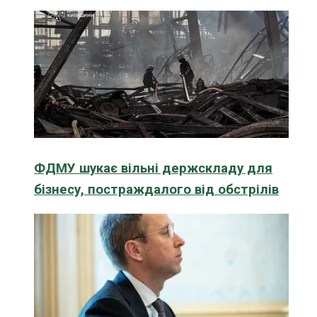
ФДМУ шукає вільні держскладу для
бізнесу, постраждалого від обстрілів