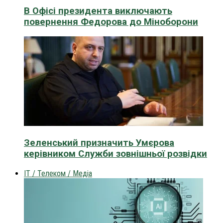
В Офісі президента виключають
повернення Федорова до Міноборони
Зеленський призначить Умєрова
керівником Служби зовнішньої розвідки
IT / Телеком / Медіа