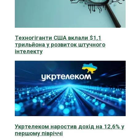
Техногіганти США вклали $1,1
трильйона у розвиток штучного
інтелекту
Укртелеком наростив дохід на 12,6% у
першому півріччі