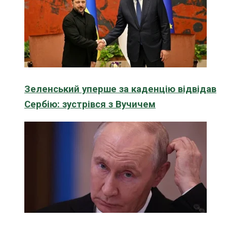
Зеленський уперше за каденцію відвідав
Сербію: зустрівся з Вучичем