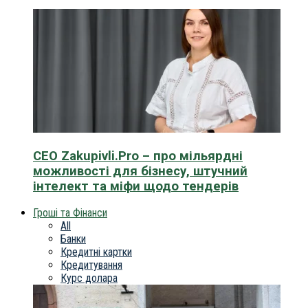
CEO Zakupivli.Pro – про мільярдні
можливості для бізнесу, штучний
інтелект та міфи щодо тендерів
Гроші та Фінанси
All
Банки
Кредитні картки
Кредитування
Курс долара