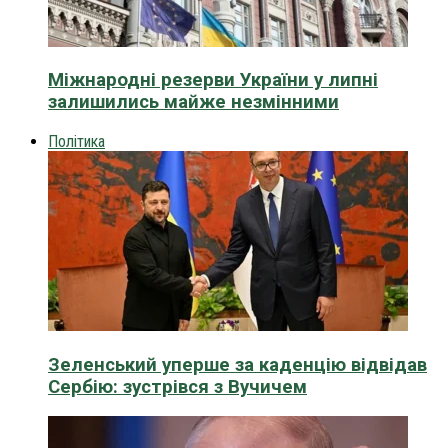
Міжнародні резерви України у липні
залишились майже незмінними
Політика
Зеленський уперше за каденцію відвідав
Сербію: зустрівся з Вучичем