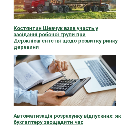
Костянтин Шевчук взяв участь у
засіданні робочої групи при
Держлісагентстві щодо розвитку ринку
деревини
Автоматизація розрахунку відпускних: як
бухгалтеру заощадити час