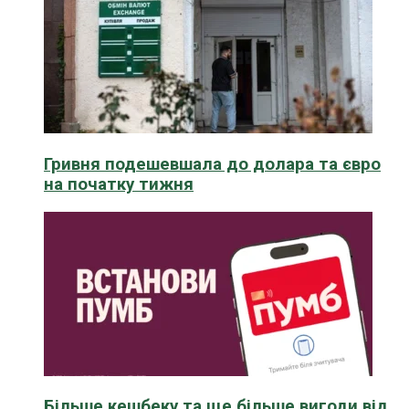
Гривня подешевшала до долара та євро
на початку тижня
Більше кешбеку та ще більше вигоди від