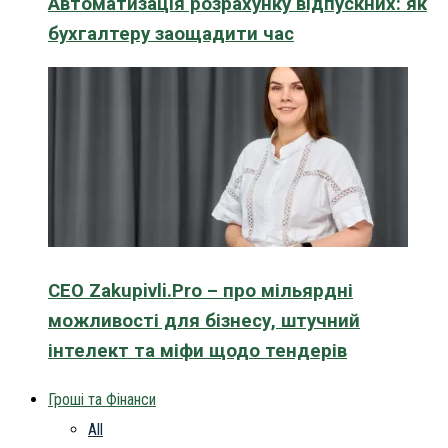
Автоматизація розрахунку відпускних: як
бухгалтеру заощадити час
CEO Zakupivli.Pro – про мільярдні
можливості для бізнесу, штучний
інтелект та міфи щодо тендерів
Гроші та Фінанси
All