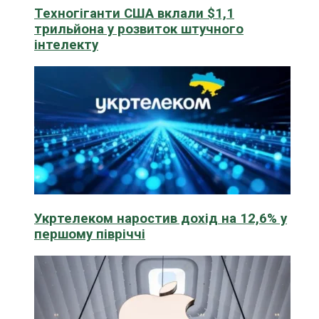
Техногіганти США вклали $1,1
трильйона у розвиток штучного
інтелекту
Укртелеком наростив дохід на 12,6% у
першому півріччі