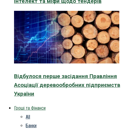
інтелект та міфи щодо тендерів
Відбулося перше засідання Правління
Асоціації деревообробних підприємств
України
Гроші та Фінанси
All
Банки