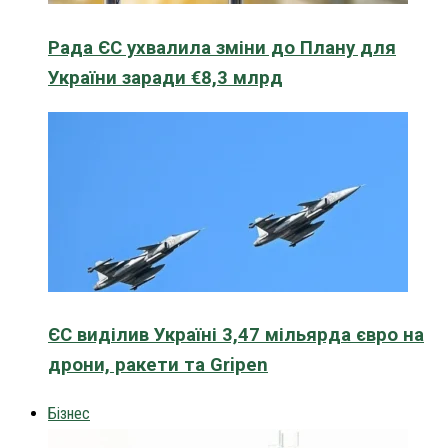
Рада ЄС ухвалила зміни до Плану для
України заради €8,3 млрд
ЄС виділив Україні 3,47 мільярда євро на
дрони, ракети та Gripen
Бізнес