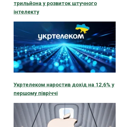
трильйона у розвиток штучного
інтелекту
Укртелеком наростив дохід на 12,6% у
першому півріччі