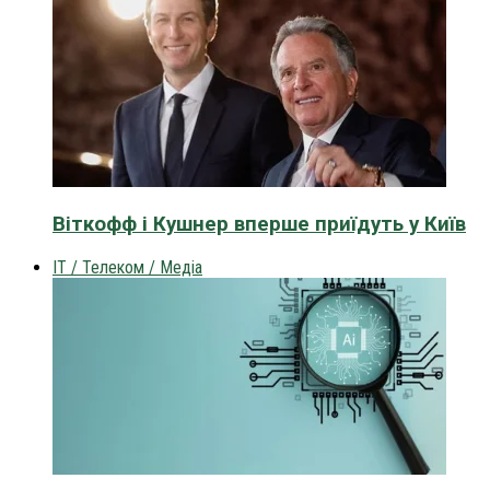
Віткофф і Кушнер вперше приїдуть у Київ
IT / Телеком / Медіа