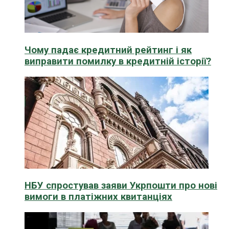
Чому падає кредитний рейтинг і як
виправити помилку в кредитній історії?
НБУ спростував заяви Укрпошти про нові
вимоги в платіжних квитанціях