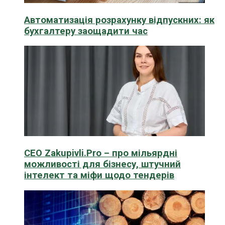
Автоматизація розрахунку відпускних: як
бухгалтеру заощадити час
CEO Zakupivli.Pro – про мільярдні
можливості для бізнесу, штучний
інтелект та міфи щодо тендерів