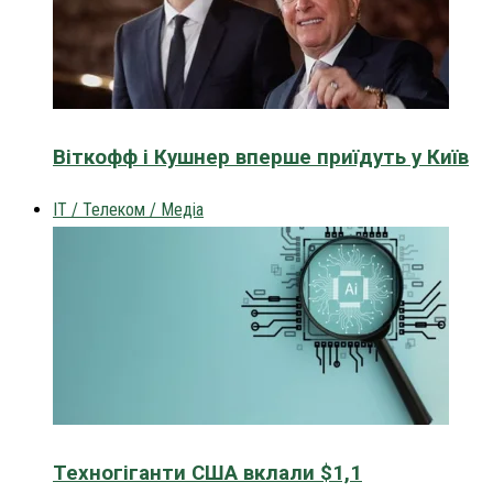
Віткофф і Кушнер вперше приїдуть у Київ
IT / Телеком / Медіа
Техногіганти США вклали $1,1