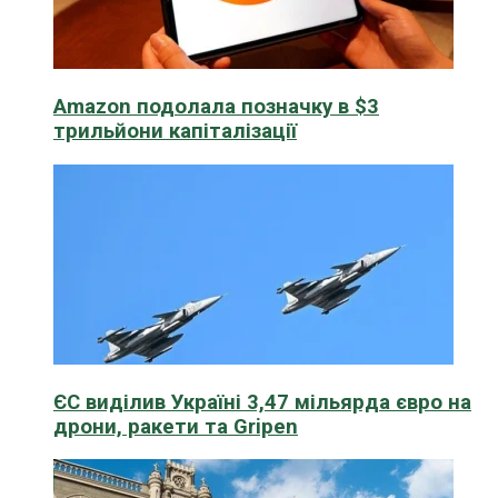
Amazon подолала позначку в $3
трильйони капіталізації
ЄС виділив Україні 3,47 мільярда євро на
дрони, ракети та Gripen