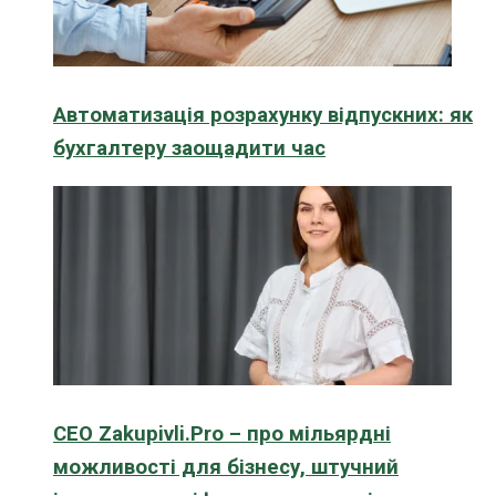
Автоматизація розрахунку відпускних: як
бухгалтеру заощадити час
CEO Zakupivli.Pro – про мільярдні
можливості для бізнесу, штучний