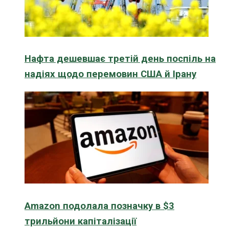
Нафта дешевшає третій день поспіль на
надіях щодо перемовин США й Ірану
Amazon подолала позначку в $3
трильйони капіталізації