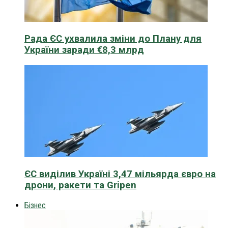
Рада ЄС ухвалила зміни до Плану для
України заради €8,3 млрд
ЄС виділив Україні 3,47 мільярда євро на
дрони, ракети та Gripen
Бізнес