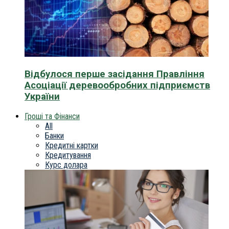
Відбулося перше засідання Правління
Асоціації деревообробних підприємств
України
Гроші та Фінанси
All
Банки
Кредитні картки
Кредитування
Курс долара