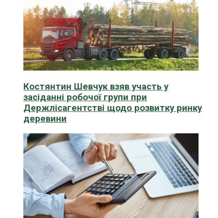
Костянтин Шевчук взяв участь у
засіданні робочої групи при
Держлісагентстві щодо розвитку ринку
деревини