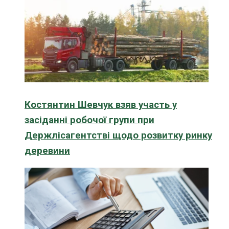
Костянтин Шевчук взяв участь у
засіданні робочої групи при
Держлісагентстві щодо розвитку ринку
деревини