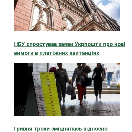
НБУ спростував заяви Укрпошти про нові
вимоги в платіжних квитанціях
Гривня трохи зміцнилась відносно