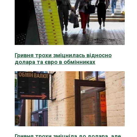
Гривня трохи зміцнилась відносно
долара та євро в обмінниках
Гривня трохи зміцніла до долара, але