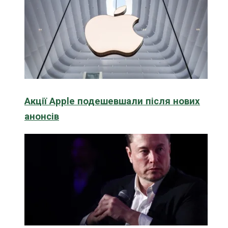
Акції Apple подешевшали після нових
анонсів