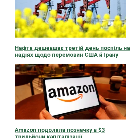
Нафта дешевшає третій день поспіль на
надіях щодо перемовин США й Ірану
Amazon подолала позначку в $3
трильйони капіталізації