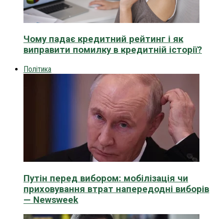
Чому падає кредитний рейтинг і як
виправити помилку в кредитній історії?
Політика
Путін перед вибором: мобілізація чи
приховування втрат напередодні виборів
— Newsweek