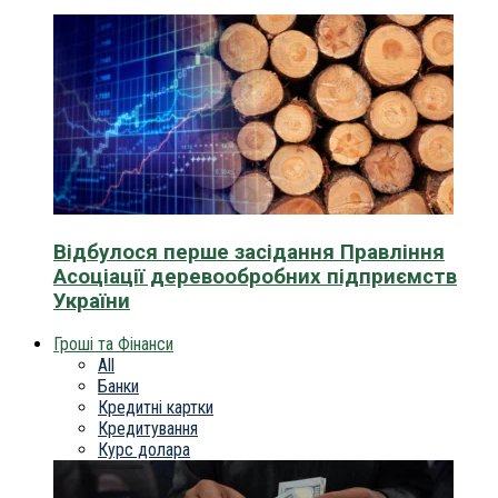
Відбулося перше засідання Правління
Асоціації деревообробних підприємств
України
Гроші та Фінанси
All
Банки
Кредитні картки
Кредитування
Курс долара