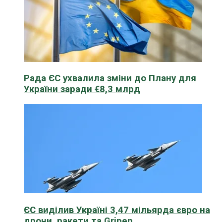
Рада ЄС ухвалила зміни до Плану для
України заради €8,3 млрд
ЄС виділив Україні 3,47 мільярда євро на
дрони, ракети та Gripen