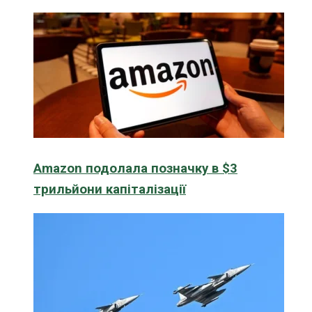
Amazon подолала позначку в $3
трильйони капіталізації