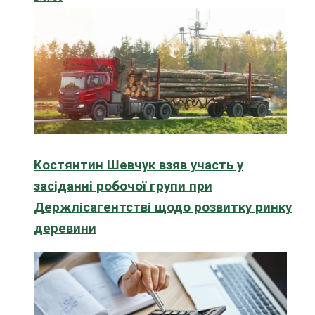
Костянтин Шевчук взяв участь у
засіданні робочої групи при
Держлісагентстві щодо розвитку ринку
деревини