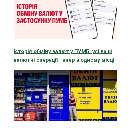
Історія обміну валют у ПУМБ: усі ваші
валютні операції тепер в одному місці