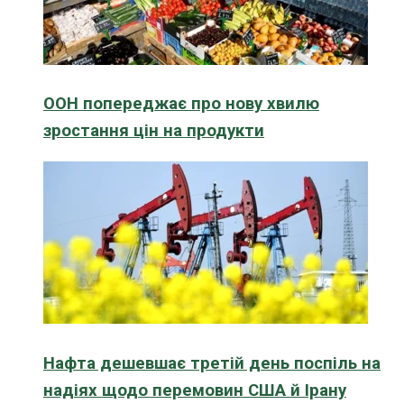
ООН попереджає про нову хвилю
зростання цін на продукти
Нафта дешевшає третій день поспіль на
надіях щодо перемовин США й Ірану