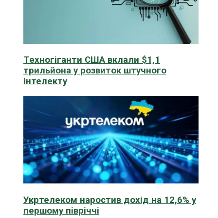
Техногіганти США вклали $1,1
трильйона у розвиток штучного
інтелекту
Укртелеком наростив дохід на 12,6% у
першому півріччі