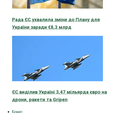
Рада ЄС ухвалила зміни до Плану для
України заради €8,3 млрд
ЄС виділив Україні 3,47 мільярда євро на
дрони, ракети та Gripen
Бізнес