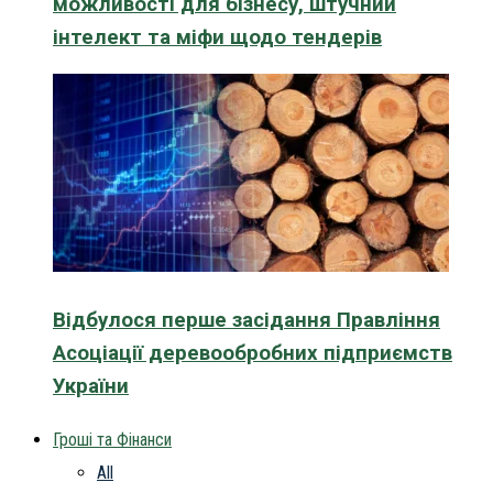
можливості для бізнесу, штучний
інтелект та міфи щодо тендерів
Відбулося перше засідання Правління
Асоціації деревообробних підприємств
України
Гроші та Фінанси
All