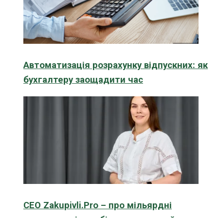
Автоматизація розрахунку відпускних: як
бухгалтеру заощадити час
CEO Zakupivli.Pro – про мільярдні