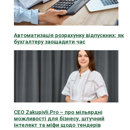
Автоматизація розрахунку відпускних: як
бухгалтеру заощадити час
CEO Zakupivli.Pro – про мільярдні
можливості для бізнесу, штучний
інтелект та міфи щодо тендерів