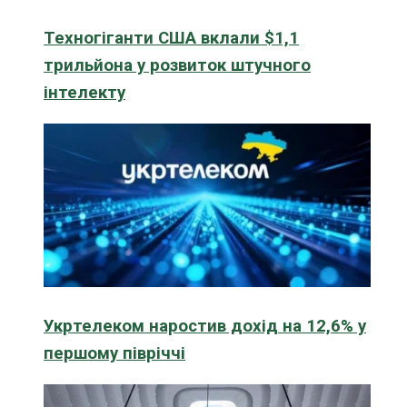
Техногіганти США вклали $1,1
трильйона у розвиток штучного
інтелекту
Укртелеком наростив дохід на 12,6% у
першому півріччі