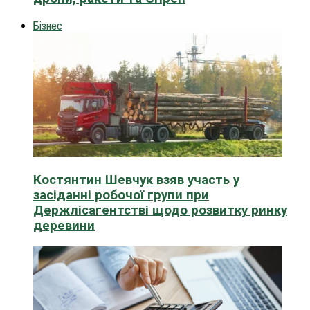
Бізнес
Костянтин Шевчук взяв участь у
засіданні робочої групи при
Держлісагентстві щодо розвитку ринку
деревини