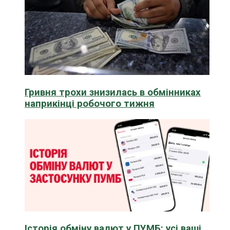
Гривня трохи знизилась в обмінниках
наприкінці робочого тижня
Історія обміну валют у ПУМБ: усі ваші