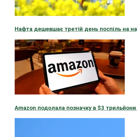
Нафта дешевшає третій день поспіль на н
Amazon подолала позначку в $3 трильйони к