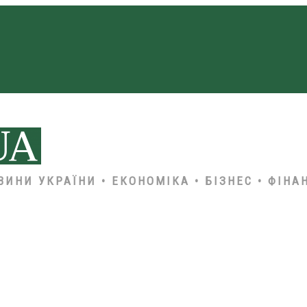
ВИНИ УКРАЇНИ • ЕКОНОМІКА • БІЗНЕС • ФІНА