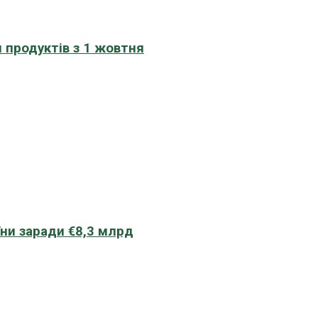
 продуктів з 1 жовтня
їни заради €8,3 млрд