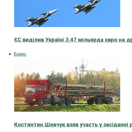
ЄС виділив Україні 3,47 мільярда євро на д
Бізнес
Костянтин Шевчук взяв участь у засіданні