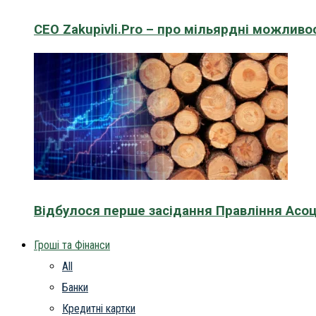
CEO Zakupivli.Pro – про мільярдні можливо
Відбулося перше засідання Правління Асоц
Гроші та Фінанси
All
Банки
Кредитні картки