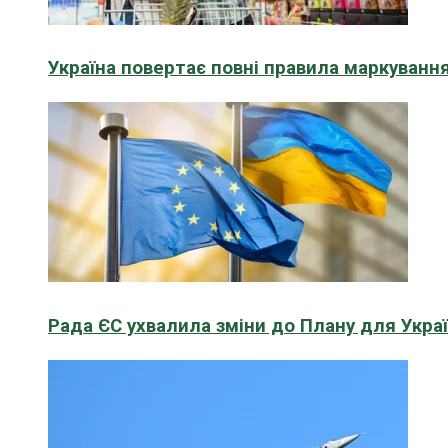
Україна повертає повні правила маркування
Рада ЄС ухвалила зміни до Плану для Укра