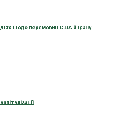
адіях щодо перемовин США й Ірану
апіталізації