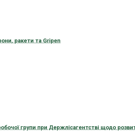
рони, ракети та Gripen
 робочої групи при Держлісагентстві щодо розви