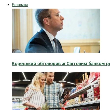
Економіка
Корецький обговорив зі Світовим банком р