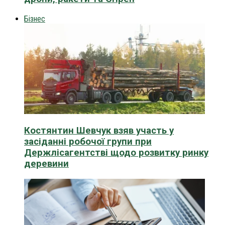
Бізнес
Костянтин Шевчук взяв участь у
засіданні робочої групи при
Держлісагентстві щодо розвитку ринку
деревини