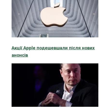
Акції Apple подешевшали після нових
анонсів