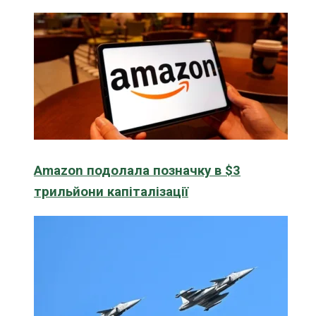
Amazon подолала позначку в $3
трильйони капіталізації