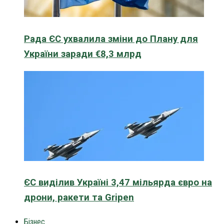
Рада ЄС ухвалила зміни до Плану для
України заради €8,3 млрд
ЄС виділив Україні 3,47 мільярда євро на
дрони, ракети та Gripen
Бізнес