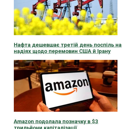
Нафта дешевшає третій день поспіль на
надіях щодо перемовин США й Ірану
Amazon подолала позначку в $3
трильйони капіталізації