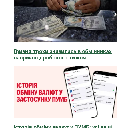
Гривня трохи знизилась в обмінниках
наприкінці робочого тижня
Історія обміну валют у ПУМБ: усі ваші