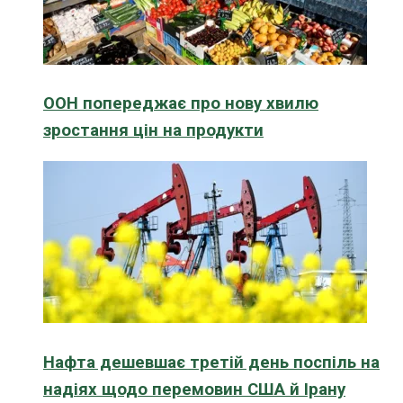
ООН попереджає про нову хвилю
зростання цін на продукти
Нафта дешевшає третій день поспіль на
надіях щодо перемовин США й Ірану