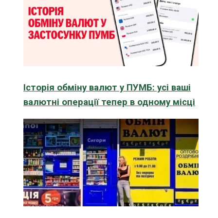
Історія обміну валют у ПУМБ: усі ваші
валютні операції тепер в одному місці