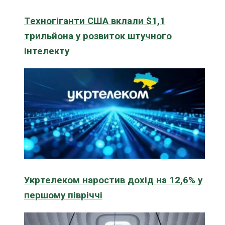
Техногіганти США вклали $1,1
трильйона у розвиток штучного
інтелекту
Укртелеком наростив дохід на 12,6% у
першому півріччі