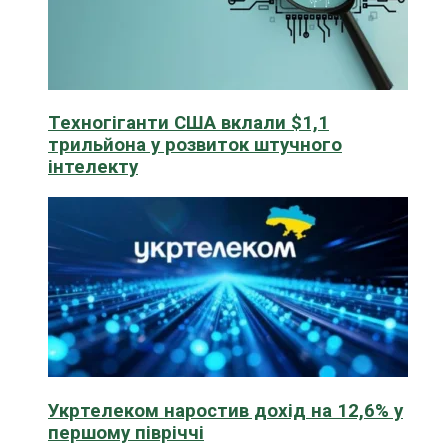
Техногіганти США вклали $1,1
трильйона у розвиток штучного
інтелекту
Укртелеком наростив дохід на 12,6% у
першому півріччі