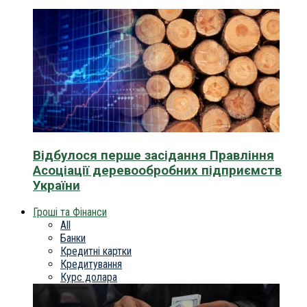
Відбулося перше засідання Правління
Асоціації деревообробних підприємств
України
Гроші та Фінанси
All
Банки
Кредитні картки
Кредитування
Курс долара