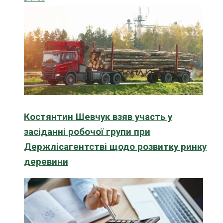
Костянтин Шевчук взяв участь у
засіданні робочої групи при
Держлісагентстві щодо розвитку ринку
деревини