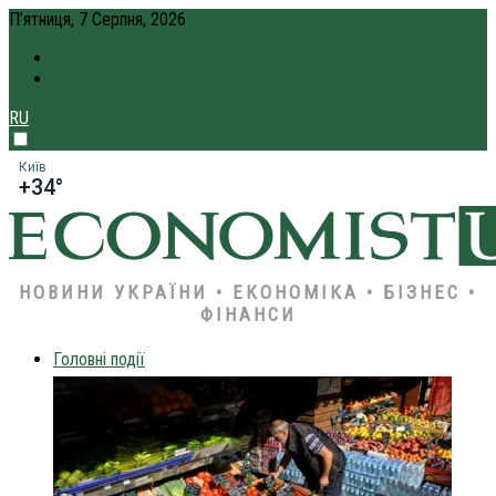
П’ятниця, 7 Серпня, 2026
ПРО НАС
КРЕДИТ ОНЛАЙН
RU
Київ
+34°
НОВИНИ УКРАЇНИ • ЕКОНОМІКА • БІЗНЕС •
ФІНАНСИ
Головні події