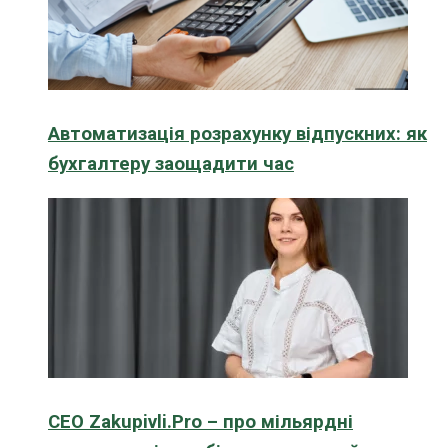
Автоматизація розрахунку відпускних: як
бухгалтеру заощадити час
CEO Zakupivli.Pro – про мільярдні