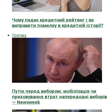
Чому падає кредитний рейтинг і як
виправити помилку в кредитній історії?
Політика
Путін перед вибором: мобілізація чи
приховування втрат напередодні виборів
— Newsweek