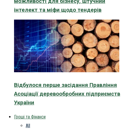
можливості для бізнесу, штучний
інтелект та міфи щодо тендерів
Відбулося перше засідання Правління
Асоціації деревообробних підприємств
України
Гроші та Фінанси
All