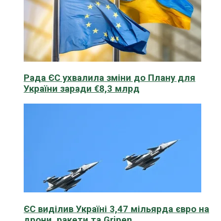
Рада ЄС ухвалила зміни до Плану для
України заради €8,3 млрд
ЄС виділив Україні 3,47 мільярда євро на
дрони, ракети та Gripen