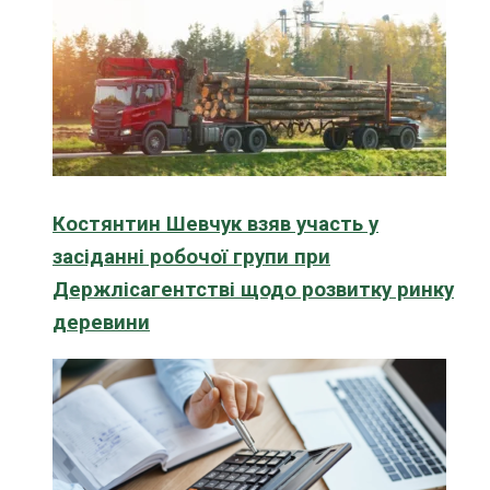
Костянтин Шевчук взяв участь у
засіданні робочої групи при
Держлісагентстві щодо розвитку ринку
деревини