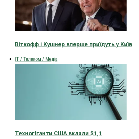
Віткофф і Кушнер вперше приїдуть у Київ
IT / Телеком / Медіа
Техногіганти США вклали $1,1