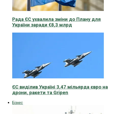
Рада ЄС ухвалила зміни до Плану для
України заради €8,3 млрд
ЄС виділив Україні 3,47 мільярда євро на
дрони, ракети та Gripen
Бізнес