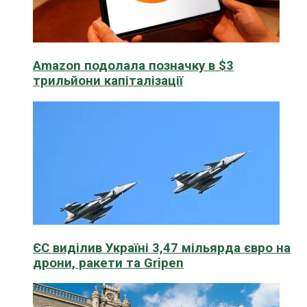
Amazon подолала позначку в $3
трильйони капіталізації
ЄС виділив Україні 3,47 мільярда євро на
дрони, ракети та Gripen