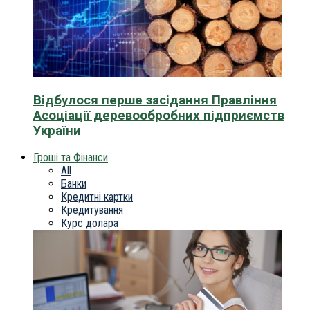
Відбулося перше засідання Правління
Асоціації деревообробних підприємств
України
Гроші та Фінанси
All
Банки
Кредитні картки
Кредитування
Курс долара