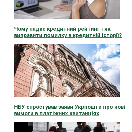
Чому падає кредитний рейтинг і як
виправити помилку в кредитній історії?
НБУ спростував заяви Укрпошти про нові
вимоги в платіжних квитанціях