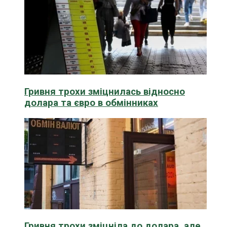
Гривня трохи зміцнилась відносно
долара та євро в обмінниках
Гривня трохи зміцніла до долара, але