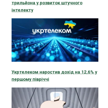
трильйона у розвиток штучного
інтелекту
Укртелеком наростив дохід на 12,6% у
першому півріччі