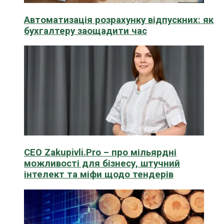
Автоматизація розрахунку відпускних: як
бухгалтеру заощадити час
CEO Zakupivli.Pro – про мільярдні
можливості для бізнесу, штучний
інтелект та міфи щодо тендерів