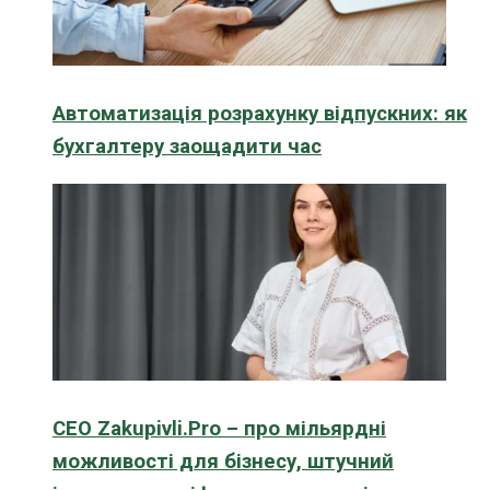
Автоматизація розрахунку відпускних: як
бухгалтеру заощадити час
CEO Zakupivli.Pro – про мільярдні
можливості для бізнесу, штучний