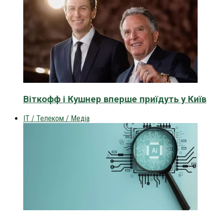
Віткофф і Кушнер вперше приїдуть у Київ
IT / Телеком / Медіа