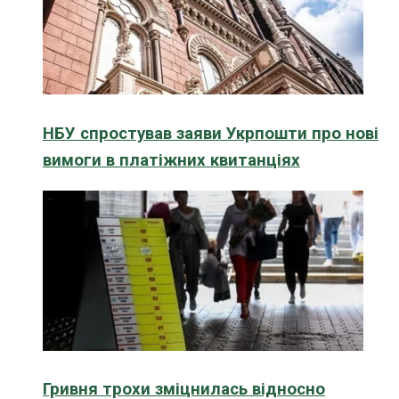
НБУ спростував заяви Укрпошти про нові
вимоги в платіжних квитанціях
Гривня трохи зміцнилась відносно