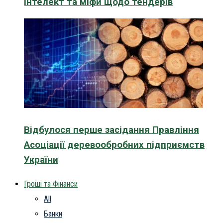
інтелект та міфи щодо тендерів
Відбулося перше засідання Правління
Асоціації деревообробних підприємств
України
Гроші та Фінанси
All
Банки