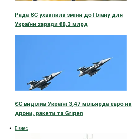
Рада ЄС ухвалила зміни до Плану для
України заради €8,3 млрд
ЄС виділив Україні 3,47 мільярда євро на
дрони, ракети та Gripen
Бізнес