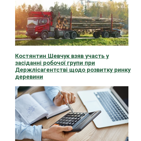
Костянтин Шевчук взяв участь у
засіданні робочої групи при
Держлісагентстві щодо розвитку ринку
деревини