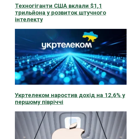
Техногіганти США вклали $1,1
трильйона у розвиток штучного
інтелекту
Укртелеком наростив дохід на 12,6% у
першому півріччі