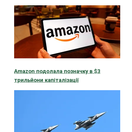
Amazon подолала позначку в $3
трильйони капіталізації