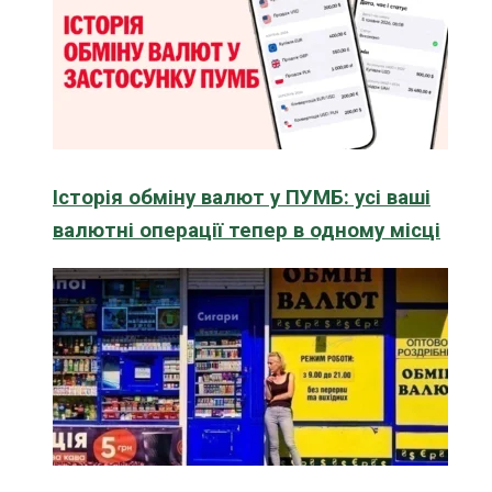
Історія обміну валют у ПУМБ: усі ваші
валютні операції тепер в одному місці