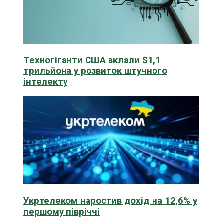
Техногіганти США вклали $1,1
трильйона у розвиток штучного
інтелекту
Укртелеком наростив дохід на 12,6% у
першому півріччі