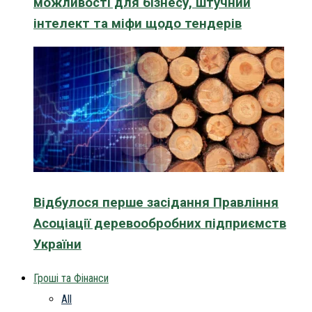
можливості для бізнесу, штучний
інтелект та міфи щодо тендерів
Відбулося перше засідання Правління
Асоціації деревообробних підприємств
України
Гроші та Фінанси
All