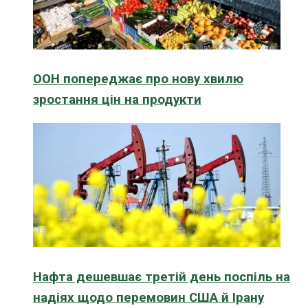
ООН попереджає про нову хвилю
зростання цін на продукти
Нафта дешевшає третій день поспіль на
надіях щодо перемовин США й Ірану