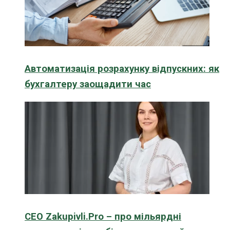
Автоматизація розрахунку відпускних: як
бухгалтеру заощадити час
CEO Zakupivli.Pro – про мільярдні