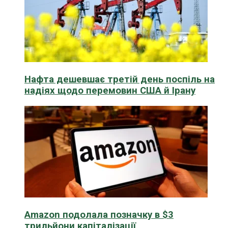
Нафта дешевшає третій день поспіль на
надіях щодо перемовин США й Ірану
Amazon подолала позначку в $3
трильйони капіталізації