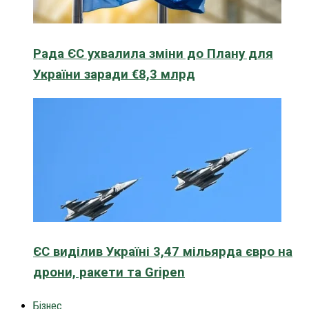
Рада ЄС ухвалила зміни до Плану для
України заради €8,3 млрд
ЄС виділив Україні 3,47 мільярда євро на
дрони, ракети та Gripen
Бізнес