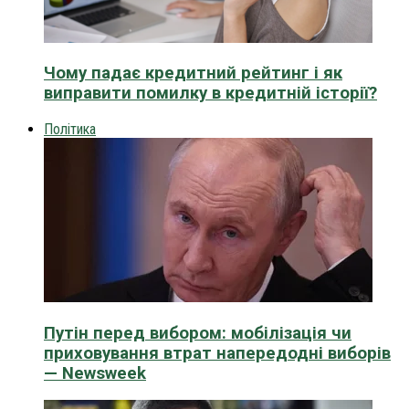
Чому падає кредитний рейтинг і як
виправити помилку в кредитній історії?
Політика
Путін перед вибором: мобілізація чи
приховування втрат напередодні виборів
— Newsweek