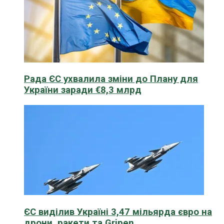
Рада ЄС ухвалила зміни до Плану для
України заради €8,3 млрд
ЄС виділив Україні 3,47 мільярда євро на
дрони, ракети та Gripen