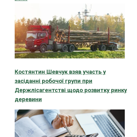
Костянтин Шевчук взяв участь у
засіданні робочої групи при
Держлісагентстві щодо розвитку ринку
деревини