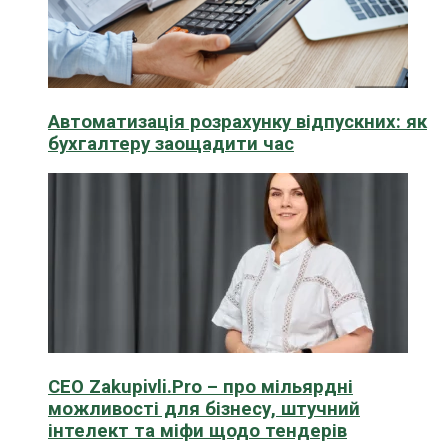
Автоматизація розрахунку відпускних: як
бухгалтеру заощадити час
CEO Zakupivli.Pro – про мільярдні
можливості для бізнесу, штучний
інтелект та міфи щодо тендерів