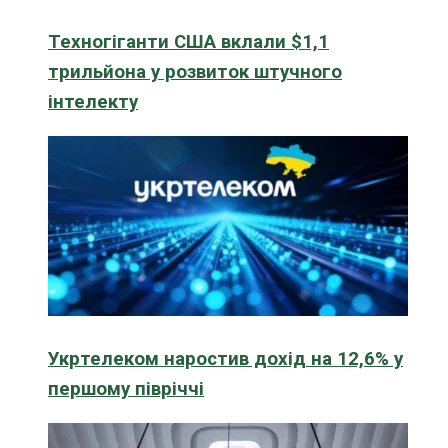
Техногіганти США вклали $1,1
трильйона у розвиток штучного
інтелекту
Укртелеком наростив дохід на 12,6% у
першому півріччі