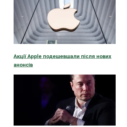
Акції Apple подешевшали після нових
анонсів