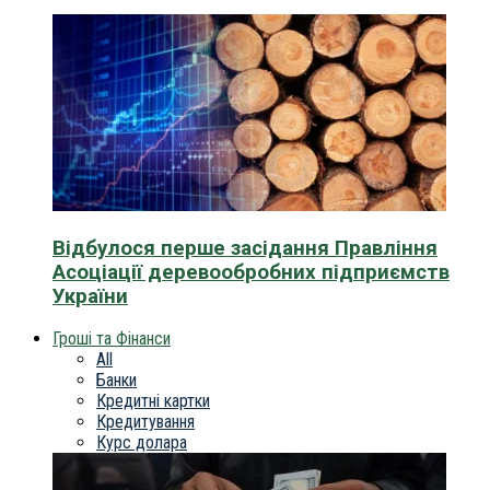
Відбулося перше засідання Правління
Асоціації деревообробних підприємств
України
Гроші та Фінанси
All
Банки
Кредитні картки
Кредитування
Курс долара