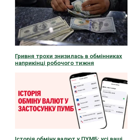
Гривня трохи знизилась в обмінниках
наприкінці робочого тижня
Історія обміну валют у ПУМБ: усі ваші