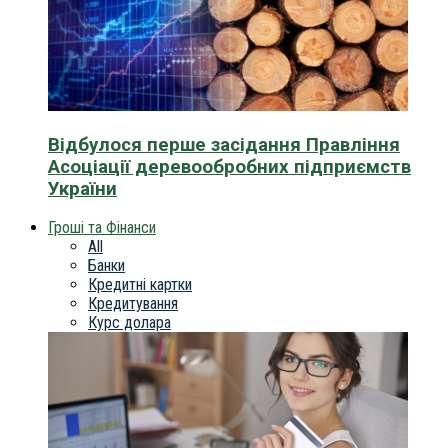
Відбулося перше засідання Правління
Асоціації деревообробних підприємств
України
Гроші та Фінанси
All
Банки
Кредитні картки
Кредитування
Курс долара