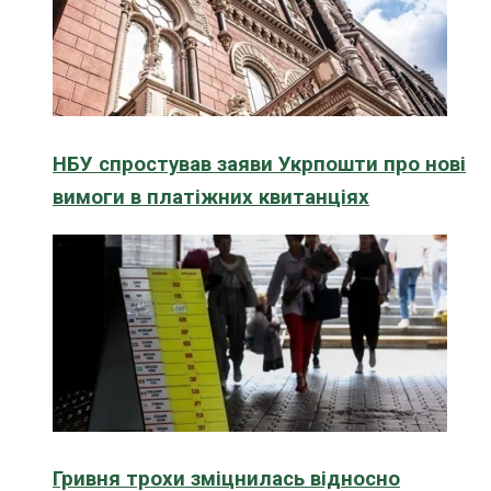
НБУ спростував заяви Укрпошти про нові
вимоги в платіжних квитанціях
Гривня трохи зміцнилась відносно