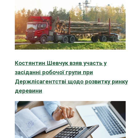
Костянтин Шевчук взяв участь у
засіданні робочої групи при
Держлісагентстві щодо розвитку ринку
деревини