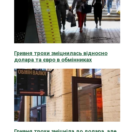
Гривня трохи зміцнилась відносно
долара та євро в обмінниках
Гривня трохи зміцніла до долара, але