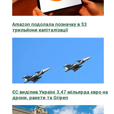
Amazon подолала позначку в $3
трильйони капіталізації
ЄС виділив Україні 3,47 мільярда євро на
дрони, ракети та Gripen