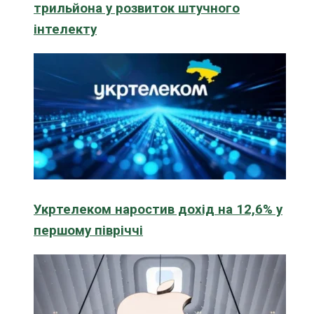
трильйона у розвиток штучного
інтелекту
Укртелеком наростив дохід на 12,6% у
першому півріччі