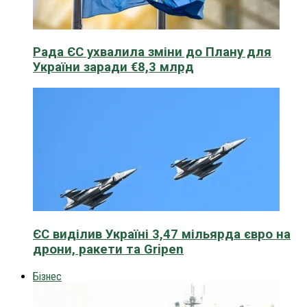
Рада ЄС ухвалила зміни до Плану для
України заради €8,3 млрд
ЄС виділив Україні 3,47 мільярда євро на
дрони, ракети та Gripen
Бізнес