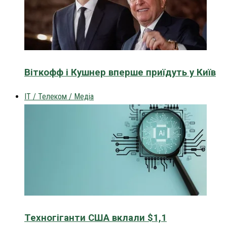
Віткофф і Кушнер вперше приїдуть у Київ
IT / Телеком / Медіа
Техногіганти США вклали $1,1