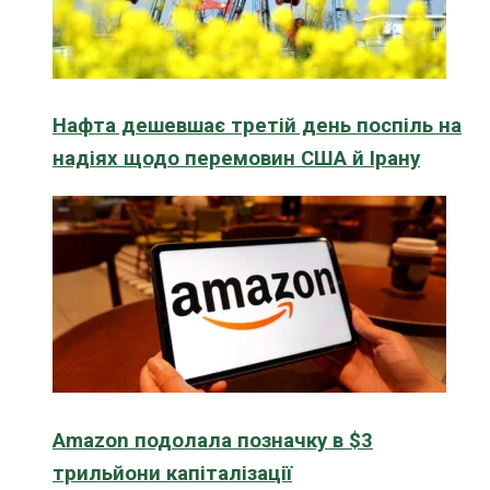
Нафта дешевшає третій день поспіль на
надіях щодо перемовин США й Ірану
Amazon подолала позначку в $3
трильйони капіталізації