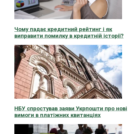
Чому падає кредитний рейтинг і як
виправити помилку в кредитній історії?
НБУ спростував заяви Укрпошти про нові
вимоги в платіжних квитанціях