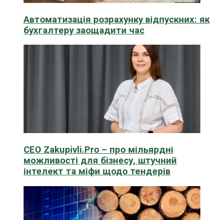
Автоматизація розрахунку відпускних: як
бухгалтеру заощадити час
CEO Zakupivli.Pro – про мільярдні
можливості для бізнесу, штучний
інтелект та міфи щодо тендерів