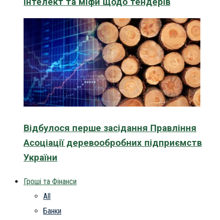
інтелект та міфи щодо тендерів
Відбулося перше засідання Правління
Асоціації деревообробних підприємств
України
Гроші та Фінанси
All
Банки