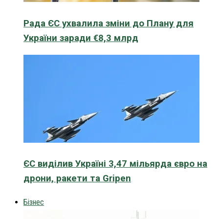
Рада ЄС ухвалила зміни до Плану для
України заради €8,3 млрд
ЄС виділив Україні 3,47 мільярда євро на
дрони, ракети та Gripen
Бізнес