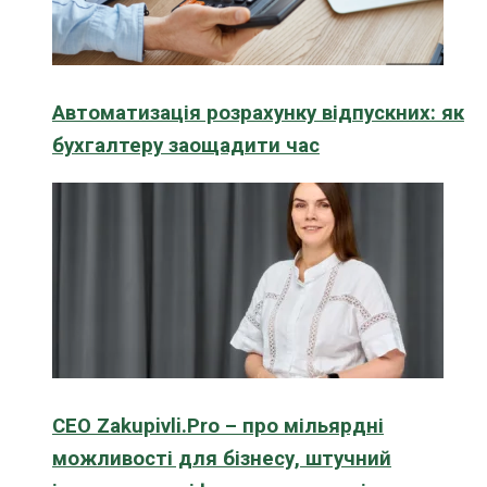
Автоматизація розрахунку відпускних: як
бухгалтеру заощадити час
CEO Zakupivli.Pro – про мільярдні
можливості для бізнесу, штучний