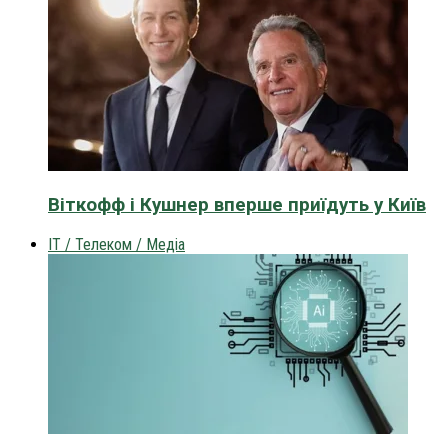
Віткофф і Кушнер вперше приїдуть у Київ
IT / Телеком / Медіа