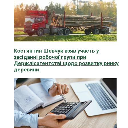
Костянтин Шевчук взяв участь у
засіданні робочої групи при
Держлісагентстві щодо розвитку ринку
деревини