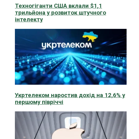
Техногіганти США вклали $1,1
трильйона у розвиток штучного
інтелекту
Укртелеком наростив дохід на 12,6% у
першому півріччі