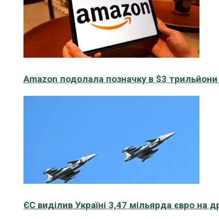
Amazon подолала позначку в $3 трильйони к
ЄС виділив Україні 3,47 мільярда євро на д