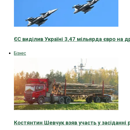
ЄС виділив Україні 3,47 мільярда євро на д
Бізнес
Костянтин Шевчук взяв участь у засіданні