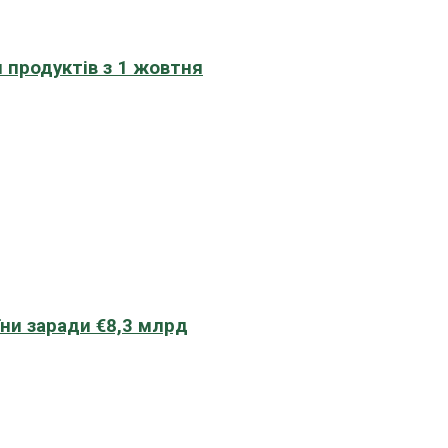
 продуктів з 1 жовтня
їни заради €8,3 млрд