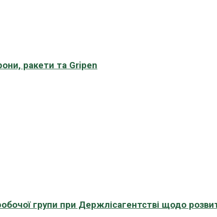
рони, ракети та Gripen
 робочої групи при Держлісагентстві щодо розви