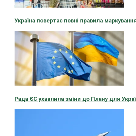
Україна повертає повні правила маркування
Рада ЄС ухвалила зміни до Плану для Укра