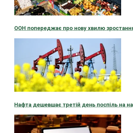
ООН попереджає про нову хвилю зростання
Нафта дешевшає третій день поспіль на н