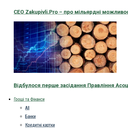
CEO Zakupivli.Pro – про мільярдні можливо
Відбулося перше засідання Правління Асоц
Гроші та Фінанси
All
Банки
Кредитні картки