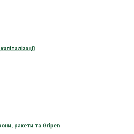
апіталізації
рони, ракети та Gripen