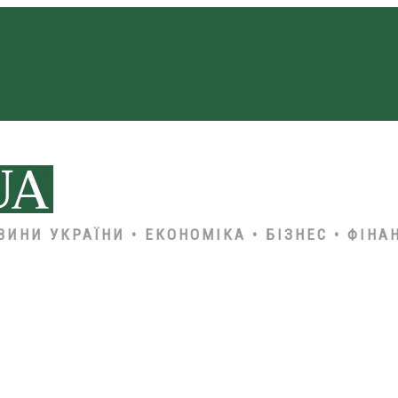
ВИНИ УКРАЇНИ • ЕКОНОМІКА • БІЗНЕС • ФІНА