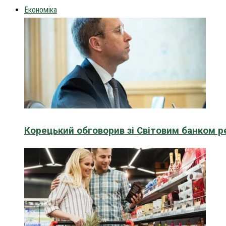
Економіка
Корецький обговорив зі Світовим банком р