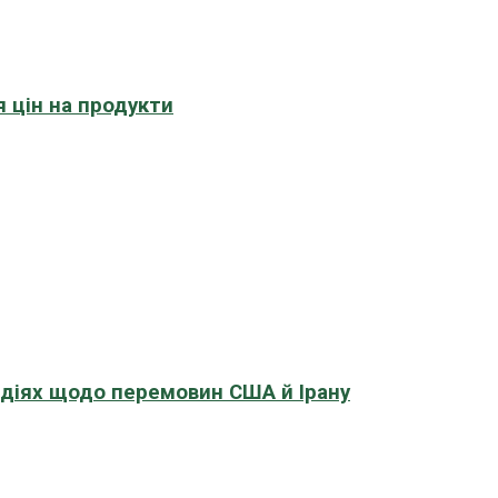
 цін на продукти
адіях щодо перемовин США й Ірану