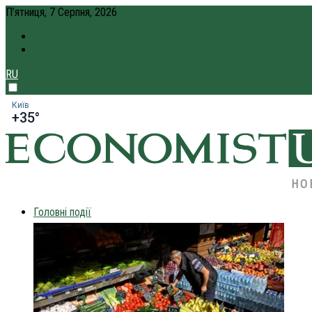
П’ятниця, 7 Серпня, 2026
ПРО НАС
КРЕДИТ ОНЛАЙН
RU
Київ
+35°
НО
Головні події