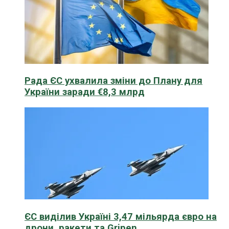
Рада ЄС ухвалила зміни до Плану для
України заради €8,3 млрд
ЄС виділив Україні 3,47 мільярда євро на
дрони, ракети та Gripen