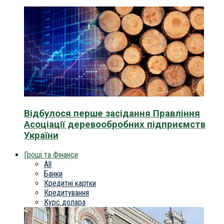
Відбулося перше засідання Правління
Асоціації деревообробних підприємств
України
Гроші та Фінанси
All
Банки
Кредитні картки
Кредитування
Курс долара