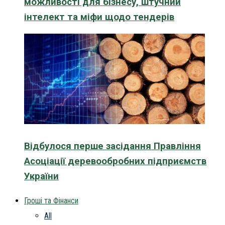
можливості для бізнесу, штучний
інтелект та міфи щодо тендерів
Відбулося перше засідання Правління
Асоціації деревообробних підприємств
України
Гроші та Фінанси
All