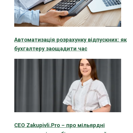
Автоматизація розрахунку відпускних: як
бухгалтеру заощадити час
CEO Zakupivli.Pro – про мільярдні