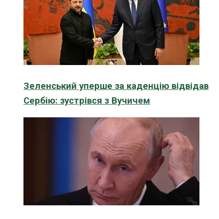
Зеленський уперше за каденцію відвідав
Сербію: зустрівся з Вучичем