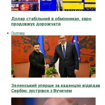
Долар стабільний в обмінниках, євро
продовжує дорожчати
Політика
Зеленський уперше за каденцію відвідав
Сербію: зустрівся з Вучичем