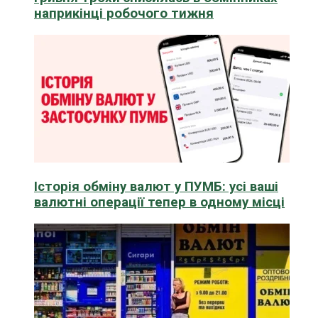
наприкінці робочого тижня
Історія обміну валют у ПУМБ: усі ваші
валютні операції тепер в одному місці