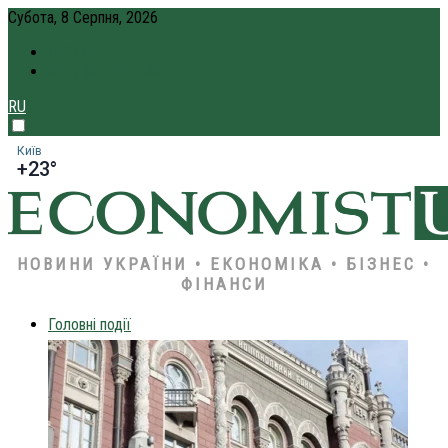
Субота, 8 Серпня, 2026
ПРО НАС
КРЕДИТ ОНЛАЙН
RU
Київ
+23°
НОВИНИ УКРАЇНИ • ЕКОНОМІКА • БІЗНЕС •
ФІНАНСИ
Головні події