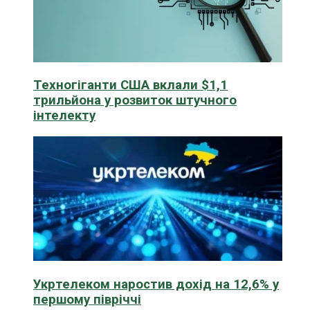
Техногіганти США вклали $1,1
трильйона у розвиток штучного
інтелекту
Укртелеком наростив дохід на 12,6% у
першому півріччі