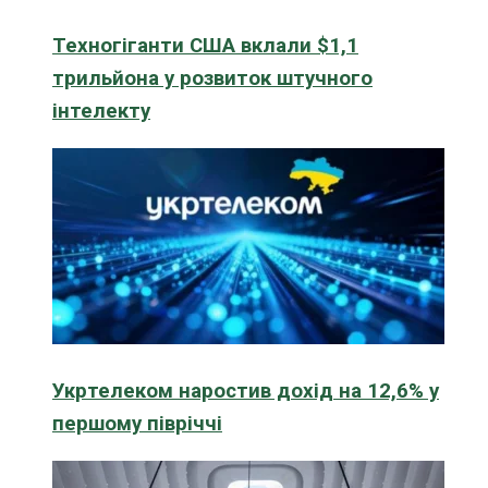
Техногіганти США вклали $1,1
трильйона у розвиток штучного
інтелекту
Укртелеком наростив дохід на 12,6% у
першому півріччі