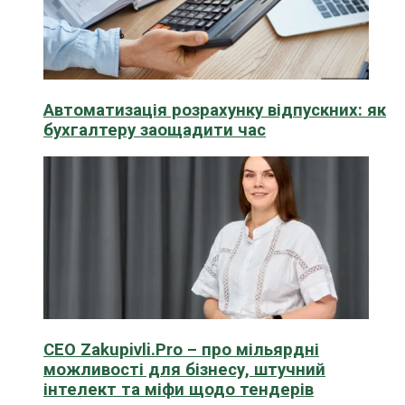
Автоматизація розрахунку відпускних: як
бухгалтеру заощадити час
CEO Zakupivli.Pro – про мільярдні
можливості для бізнесу, штучний
інтелект та міфи щодо тендерів