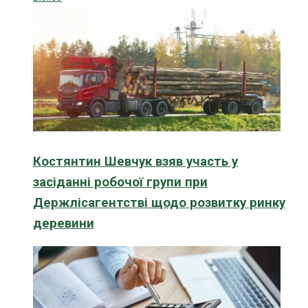
Костянтин Шевчук взяв участь у
засіданні робочої групи при
Держлісагентстві щодо розвитку ринку
деревини