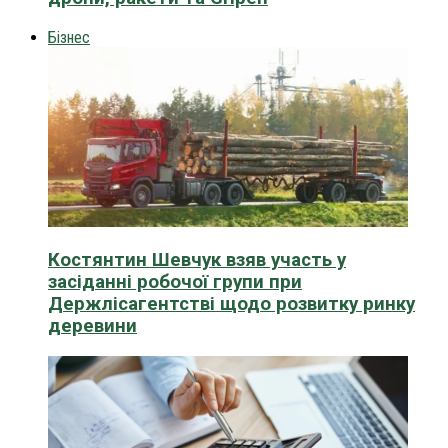
Бізнес
Костянтин Шевчук взяв участь у
засіданні робочої групи при
Держлісагентстві щодо розвитку ринку
деревини