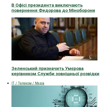
В Офісі президента виключають
повернення Федорова до Міноборони
Зеленський призначить Умєрова
керівником Служби зовнішньої розвідки
IT / Телеком / Медіа