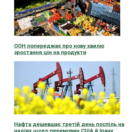
ООН попереджає про нову хвилю
зростання цін на продукти
Нафта дешевшає третій день поспіль на
надіях щодо перемовин США й Ірану