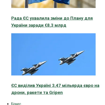
Рада ЄС ухвалила зміни до Плану для
України заради €8,3 млрд
ЄС виділив Україні 3,47 мільярда євро на
дрони, ракети та Gripen
Бізнес