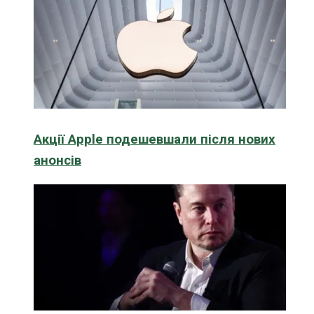
Акції Apple подешевшали після нових
анонсів