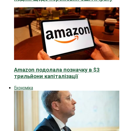
Amazon подолала позначку в $3
трильйони капіталізації
Економіка