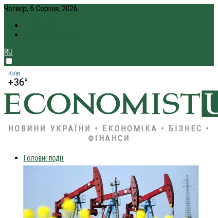
Четвер, 6 Серпня, 2026
ПРО НАС
КРЕДИТ ОНЛАЙН
RU
Київ
+36°
НОВИНИ УКРАЇНИ • ЕКОНОМІКА • БІЗНЕС •
ФІНАНСИ
Головні події