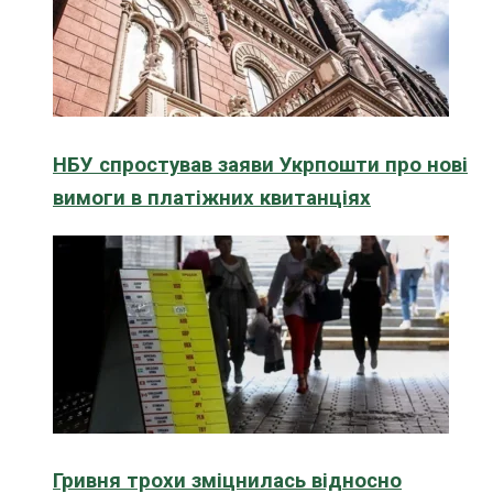
НБУ спростував заяви Укрпошти про нові
вимоги в платіжних квитанціях
Гривня трохи зміцнилась відносно