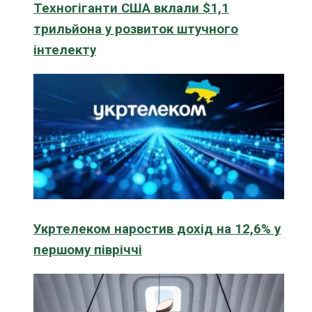
Техногіганти США вклали $1,1
трильйона у розвиток штучного
інтелекту
Укртелеком наростив дохід на 12,6% у
першому півріччі