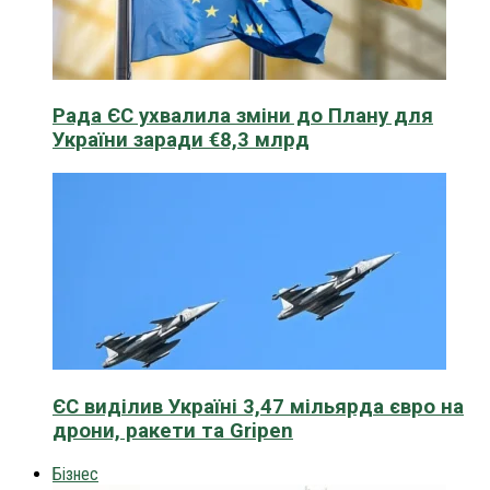
Рада ЄС ухвалила зміни до Плану для
України заради €8,3 млрд
ЄС виділив Україні 3,47 мільярда євро на
дрони, ракети та Gripen
Бізнес