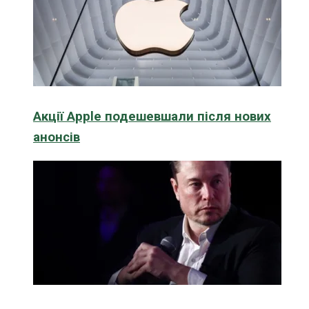
Акції Apple подешевшали після нових
анонсів