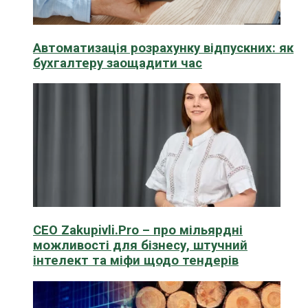
Автоматизація розрахунку відпускних: як
бухгалтеру заощадити час
CEO Zakupivli.Pro – про мільярдні
можливості для бізнесу, штучний
інтелект та міфи щодо тендерів