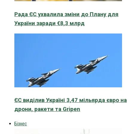
Рада ЄС ухвалила зміни до Плану для
України заради €8,3 млрд
ЄС виділив Україні 3,47 мільярда євро на
дрони, ракети та Gripen
Бізнес