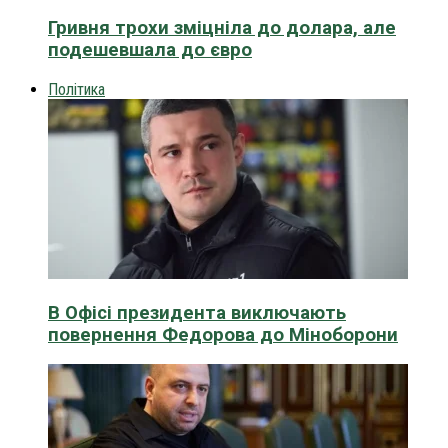
Гривня трохи зміцніла до долара, але
подешевшала до євро
Політика
В Офісі президента виключають
повернення Федорова до Міноборони