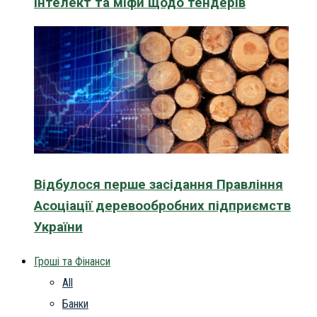
інтелект та міфи щодо тендерів
Відбулося перше засідання Правління
Асоціації деревообробних підприємств
України
Гроші та Фінанси
All
Банки