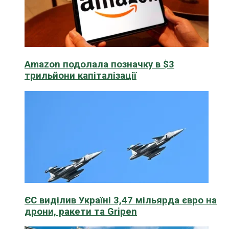
Amazon подолала позначку в $3
трильйони капіталізації
ЄС виділив Україні 3,47 мільярда євро на
дрони, ракети та Gripen