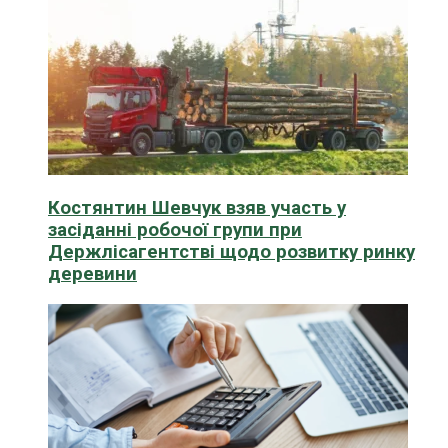
Костянтин Шевчук взяв участь у
засіданні робочої групи при
Держлісагентстві щодо розвитку ринку
деревини