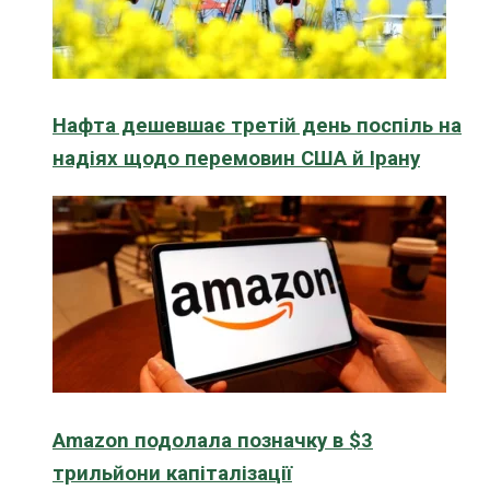
Нафта дешевшає третій день поспіль на
надіях щодо перемовин США й Ірану
Amazon подолала позначку в $3
трильйони капіталізації