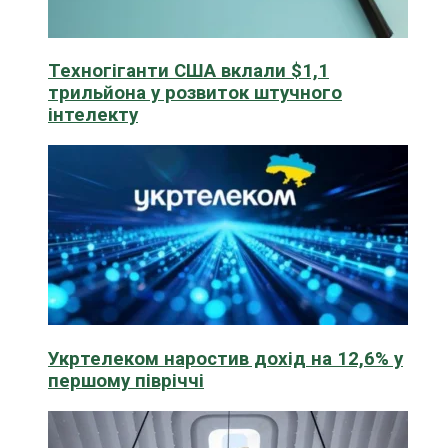
Техногіганти США вклали $1,1
трильйона у розвиток штучного
інтелекту
Укртелеком наростив дохід на 12,6% у
першому півріччі