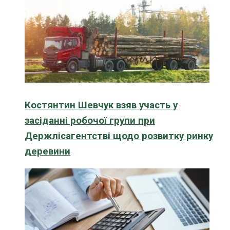
Костянтин Шевчук взяв участь у
засіданні робочої групи при
Держлісагентстві щодо розвитку ринку
деревини