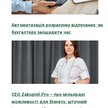
Автоматизація розрахунку відпускних: як
бухгалтеру заощадити час
CEO Zakupivli.Pro – про мільярдні
можливості для бізнесу, штучний