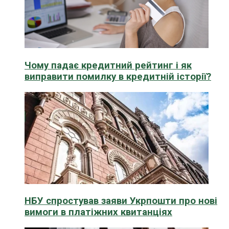
Чому падає кредитний рейтинг і як
виправити помилку в кредитній історії?
НБУ спростував заяви Укрпошти про нові
вимоги в платіжних квитанціях