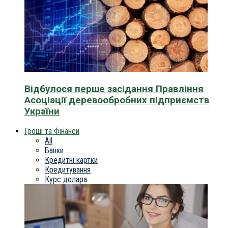
Відбулося перше засідання Правління
Асоціації деревообробних підприємств
України
Гроші та Фінанси
All
Банки
Кредитні картки
Кредитування
Курс долара