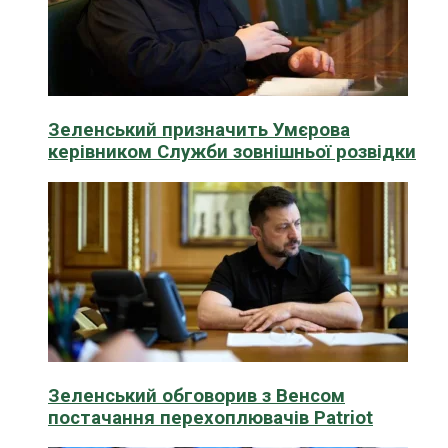
Зеленський призначить Умєрова
керівником Служби зовнішньої розвідки
Зеленський обговорив з Венсом
постачання перехоплювачів Patriot