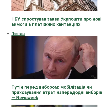
НБУ спростував заяви Укрпошти про нові
вимоги в платіжних квитанціях
Політика
Путін перед вибором: мобілізація чи
приховування втрат напередодні виборів
— Newsweek