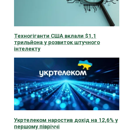
Техногіганти США вклали $1,1
трильйона у розвиток штучного
інтелекту
Укртелеком наростив дохід на 12,6% у
першому півріччі