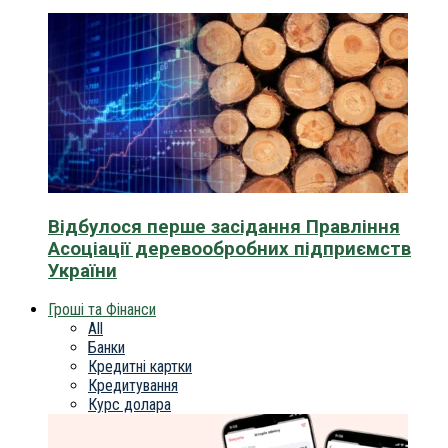
Відбулося перше засідання Правління
Асоціації деревообробних підприємств
України
Гроші та Фінанси
All
Банки
Кредитні картки
Кредитування
Курс долара