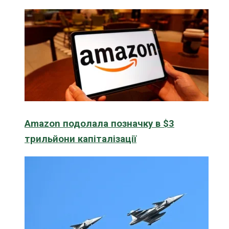
Amazon подолала позначку в $3
трильйони капіталізації