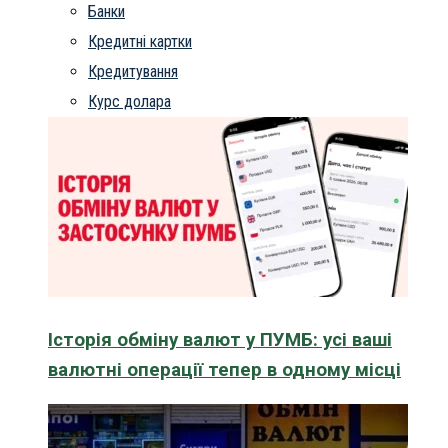
Банки
Кредитні картки
Кредитування
Курс долара
Історія обміну валют у ПУМБ: усі ваші
валютні операції тепер в одному місці