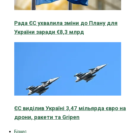
Рада ЄС ухвалила зміни до Плану для
України заради €8,3 млрд
ЄС виділив Україні 3,47 мільярда євро на
дрони, ракети та Gripen
Бізнес