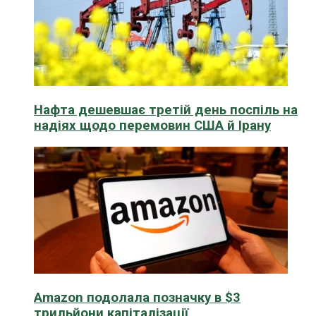
Нафта дешевшає третій день поспіль на
надіях щодо перемовин США й Ірану
Amazon подолала позначку в $3
трильйони капіталізації