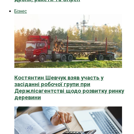
Бізнес
Костянтин Шевчук взяв участь у
засіданні робочої групи при
Держлісагентстві щодо розвитку ринку
деревини