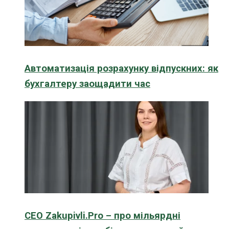
Автоматизація розрахунку відпускних: як
бухгалтеру заощадити час
CEO Zakupivli.Pro – про мільярдні