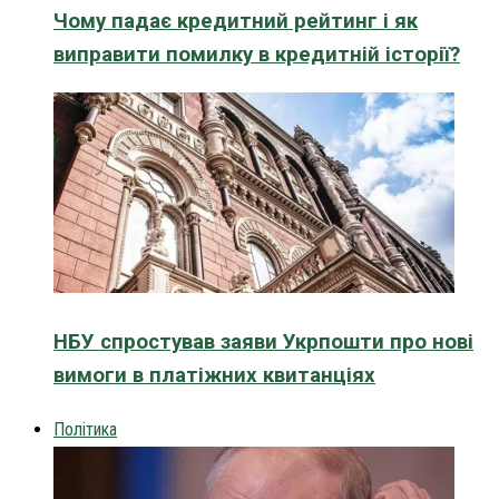
Чому падає кредитний рейтинг і як
виправити помилку в кредитній історії?
НБУ спростував заяви Укрпошти про нові
вимоги в платіжних квитанціях
Політика