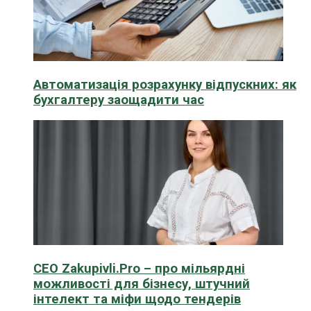
Автоматизація розрахунку відпускних: як
бухгалтеру заощадити час
CEO Zakupivli.Pro – про мільярдні
можливості для бізнесу, штучний
інтелект та міфи щодо тендерів