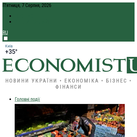
П’ятниця, 7 Серпня, 2026
ПРО НАС
КРЕДИТ ОНЛАЙН
RU
Київ
+35°
НОВИНИ УКРАЇНИ • ЕКОНОМІКА • БІЗНЕС •
ФІНАНСИ
Головні події