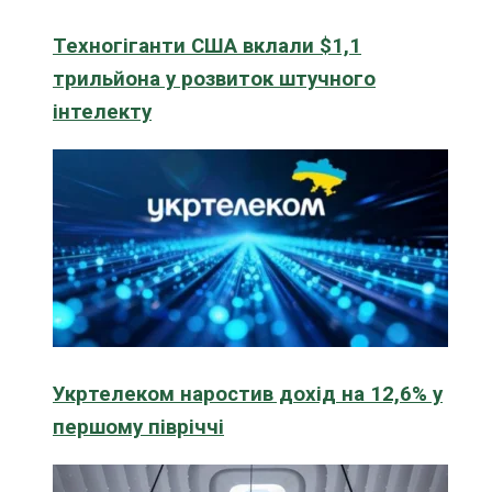
Техногіганти США вклали $1,1
трильйона у розвиток штучного
інтелекту
Укртелеком наростив дохід на 12,6% у
першому півріччі