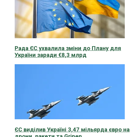
Рада ЄС ухвалила зміни до Плану для
України заради €8,3 млрд
ЄС виділив Україні 3,47 мільярда євро на
дрони, ракети та Gripen