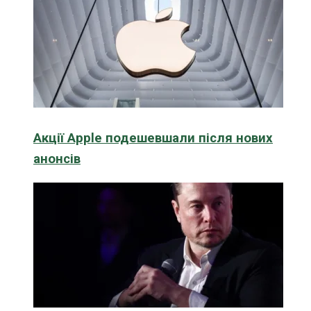
Акції Apple подешевшали після нових
анонсів