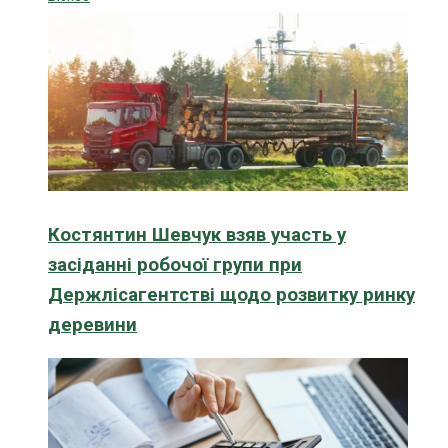
Костянтин Шевчук взяв участь у
засіданні робочої групи при
Держлісагентстві щодо розвитку ринку
деревини