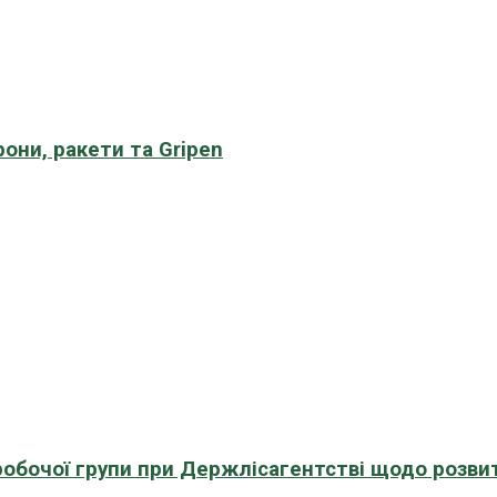
рони, ракети та Gripen
 робочої групи при Держлісагентстві щодо розви