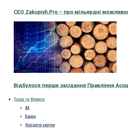
CEO Zakupivli.Pro – про мільярдні можливо
Відбулося перше засідання Правління Асоц
Гроші та Фінанси
All
Банки
Кредитні картки