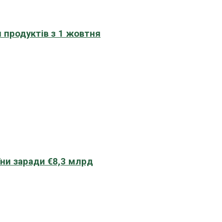
 продуктів з 1 жовтня
їни заради €8,3 млрд