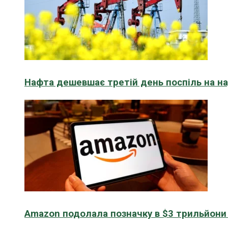
Нафта дешевшає третій день поспіль на н
Amazon подолала позначку в $3 трильйони к