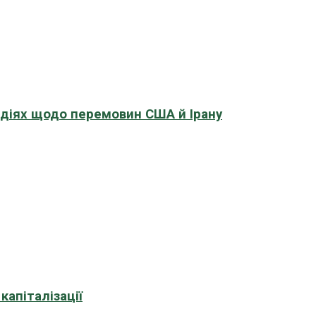
адіях щодо перемовин США й Ірану
апіталізації