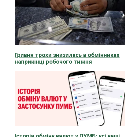
Гривня трохи знизилась в обмінниках
наприкінці робочого тижня
Історія обміну валют у ПУМБ: усі ваші