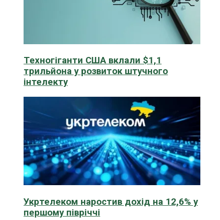
Техногіганти США вклали $1,1
трильйона у розвиток штучного
інтелекту
Укртелеком наростив дохід на 12,6% у
першому півріччі