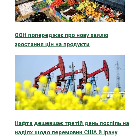
ООН попереджає про нову хвилю
зростання цін на продукти
Нафта дешевшає третій день поспіль на
надіях щодо перемовин США й Ірану