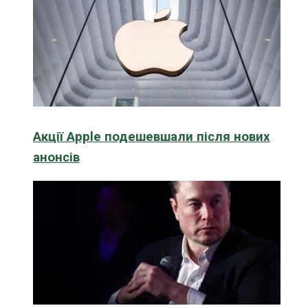
Акції Apple подешевшали після нових
анонсів