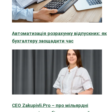
Автоматизація розрахунку відпускних: як
бухгалтеру заощадити час
CEO Zakupivli.Pro – про мільярдні