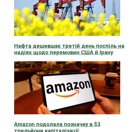
Нафта дешевшає третій день поспіль на
надіях щодо перемовин США й Ірану
Amazon подолала позначку в $3
трильйони капіталізації