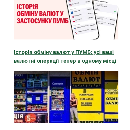
Історія обміну валют у ПУМБ: усі ваші
валютні операції тепер в одному місці