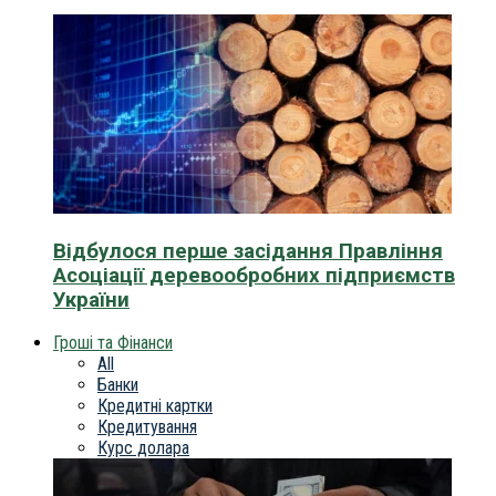
Відбулося перше засідання Правління
Асоціації деревообробних підприємств
України
Гроші та Фінанси
All
Банки
Кредитні картки
Кредитування
Курс долара