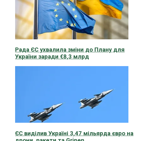
Рада ЄС ухвалила зміни до Плану для
України заради €8,3 млрд
ЄС виділив Україні 3,47 мільярда євро на
дрони, ракети та Gripen