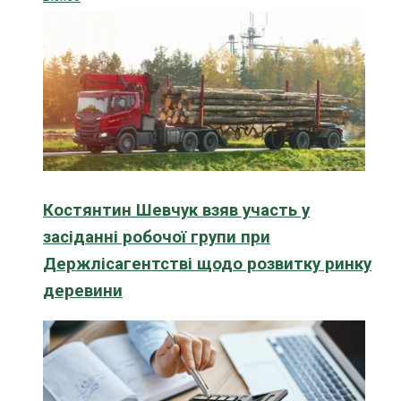
Костянтин Шевчук взяв участь у
засіданні робочої групи при
Держлісагентстві щодо розвитку ринку
деревини