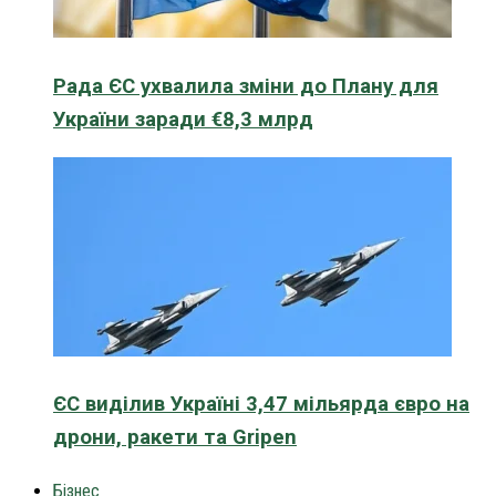
Рада ЄС ухвалила зміни до Плану для
України заради €8,3 млрд
ЄС виділив Україні 3,47 мільярда євро на
дрони, ракети та Gripen
Бізнес