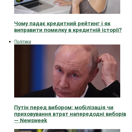
Чому падає кредитний рейтинг і як
виправити помилку в кредитній історії?
Політика
Путін перед вибором: мобілізація чи
приховування втрат напередодні виборів
— Newsweek