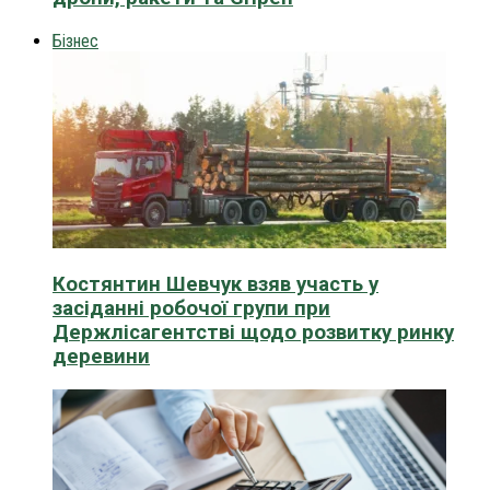
Бізнес
Костянтин Шевчук взяв участь у
засіданні робочої групи при
Держлісагентстві щодо розвитку ринку
деревини