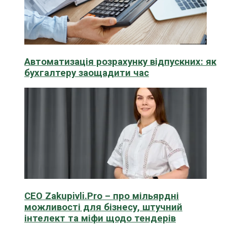
Автоматизація розрахунку відпускних: як
бухгалтеру заощадити час
CEO Zakupivli.Pro – про мільярдні
можливості для бізнесу, штучний
інтелект та міфи щодо тендерів