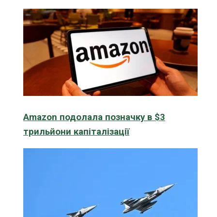
Amazon подолала позначку в $3
трильйони капіталізації