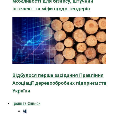
можливості для бізнесу, штучний
інтелект та міфи щодо тендерів
Відбулося перше засідання Правління
Асоціації деревообробних підприємств
України
Гроші та Фінанси
All