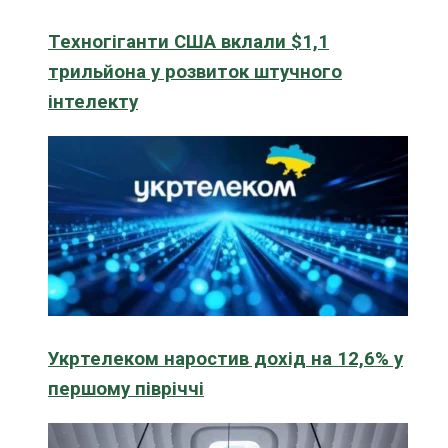
Техногіганти США вклали $1,1
трильйона у розвиток штучного
інтелекту
Укртелеком наростив дохід на 12,6% у
першому півріччі