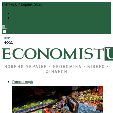
П’ятниця, 7 Серпня, 2026
ПРО НАС
КРЕДИТ ОНЛАЙН
RU
Київ
+34°
НОВИНИ УКРАЇНИ • ЕКОНОМІКА • БІЗНЕС •
ФІНАНСИ
Головні події