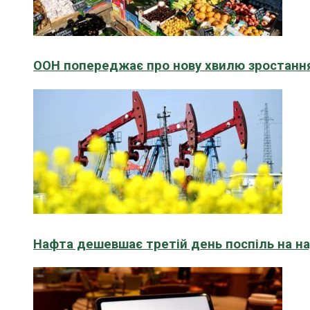
ООН попереджає про нову хвилю зростання
Нафта дешевшає третій день поспіль на н