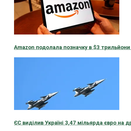
Amazon подолала позначку в $3 трильйони к
ЄС виділив Україні 3,47 мільярда євро на д