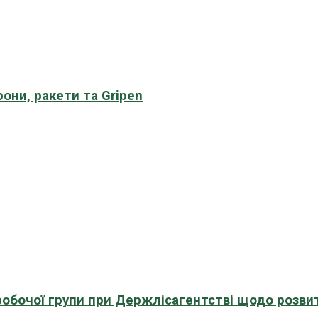
рони, ракети та Gripen
 робочої групи при Держлісагентстві щодо розви