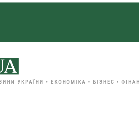
ВИНИ УКРАЇНИ • ЕКОНОМІКА • БІЗНЕС • ФІНА