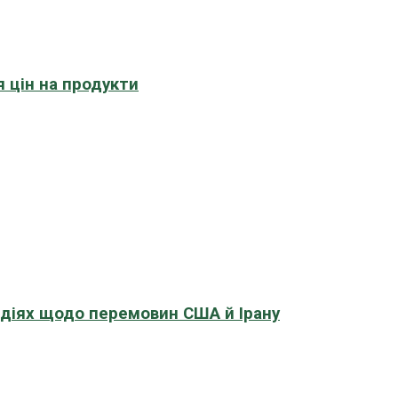
 цін на продукти
адіях щодо перемовин США й Ірану