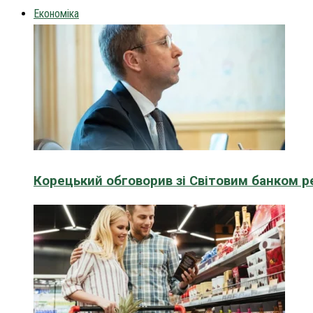
Економіка
Корецький обговорив зі Світовим банком р