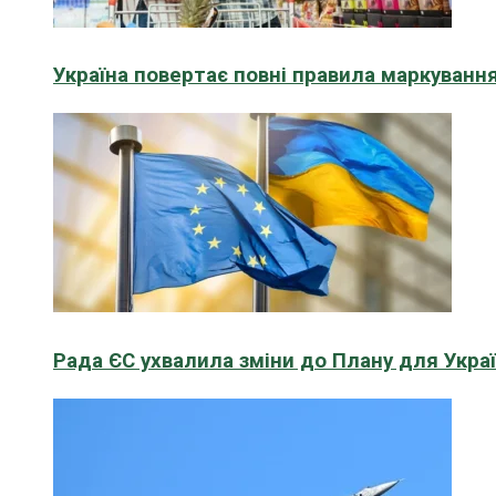
Україна повертає повні правила маркування
Рада ЄС ухвалила зміни до Плану для Укра