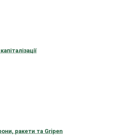
апіталізації
рони, ракети та Gripen