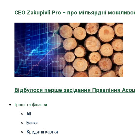
CEO Zakupivli.Pro – про мільярдні можливо
Відбулося перше засідання Правління Асоц
Гроші та Фінанси
All
Банки
Кредитні картки