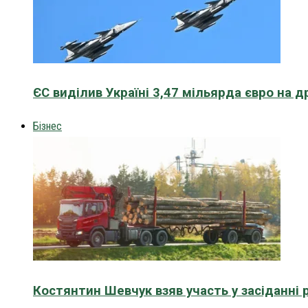
ЄС виділив Україні 3,47 мільярда євро на д
Бізнес
Костянтин Шевчук взяв участь у засіданні