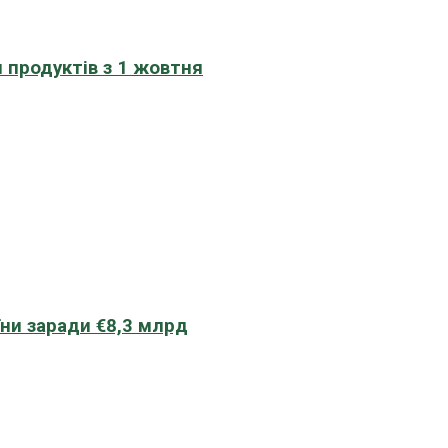
 продуктів з 1 жовтня
їни заради €8,3 млрд