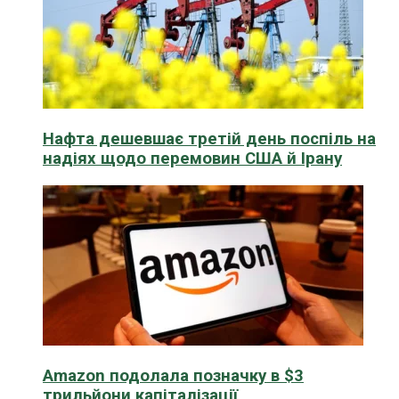
Нафта дешевшає третій день поспіль на
надіях щодо перемовин США й Ірану
Amazon подолала позначку в $3
трильйони капіталізації