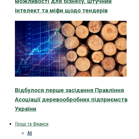
можливості для бізнесу, штучний
інтелект та міфи щодо тендерів
Відбулося перше засідання Правління
Асоціації деревообробних підприємств
України
Гроші та Фінанси
All