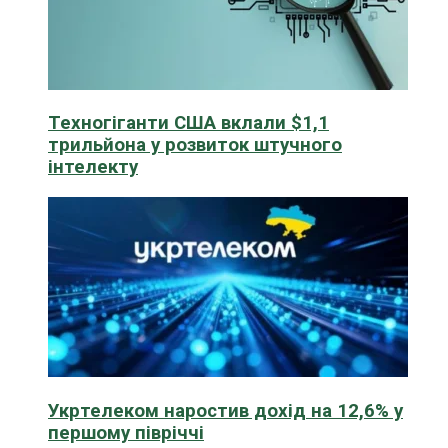
Техногіганти США вклали $1,1
трильйона у розвиток штучного
інтелекту
Укртелеком наростив дохід на 12,6% у
першому півріччі