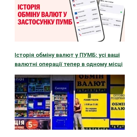
Історія обміну валют у ПУМБ: усі ваші
валютні операції тепер в одному місці