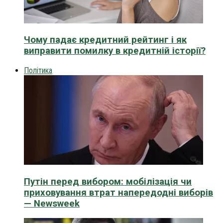
Чому падає кредитний рейтинг і як
виправити помилку в кредитній історії?
Політика
Путін перед вибором: мобілізація чи
приховування втрат напередодні виборів
— Newsweek