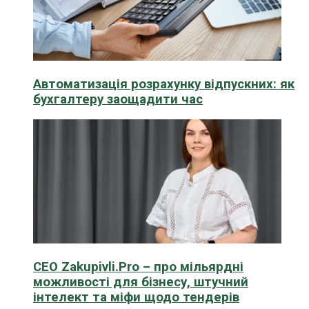
Автоматизація розрахунку відпускних: як
бухгалтеру заощадити час
CEO Zakupivli.Pro – про мільярдні
можливості для бізнесу, штучний
інтелект та міфи щодо тендерів