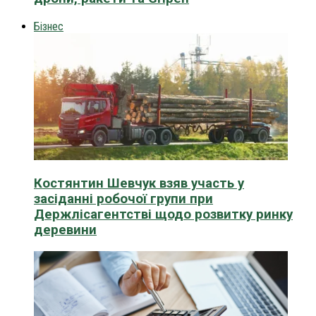
Бізнес
Костянтин Шевчук взяв участь у
засіданні робочої групи при
Держлісагентстві щодо розвитку ринку
деревини