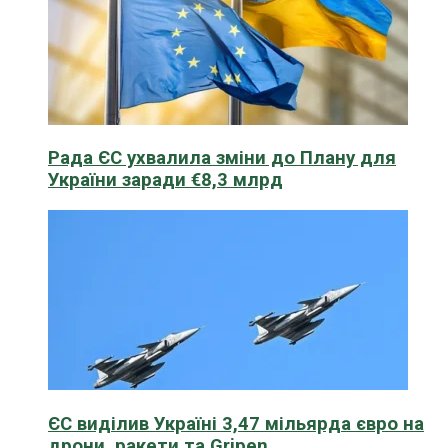
Рада ЄС ухвалила зміни до Плану для
України заради €8,3 млрд
ЄС виділив Україні 3,47 мільярда євро на
дрони, ракети та Gripen