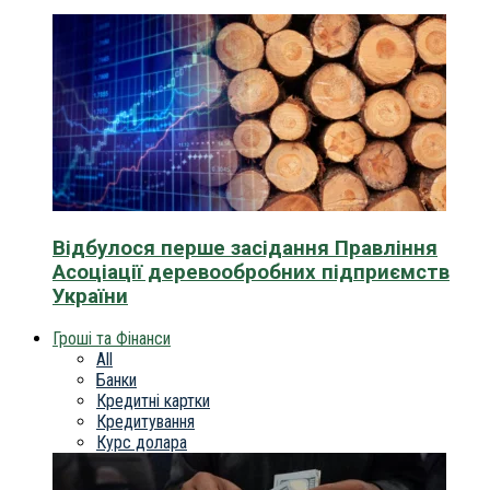
Відбулося перше засідання Правління
Асоціації деревообробних підприємств
України
Гроші та Фінанси
All
Банки
Кредитні картки
Кредитування
Курс долара