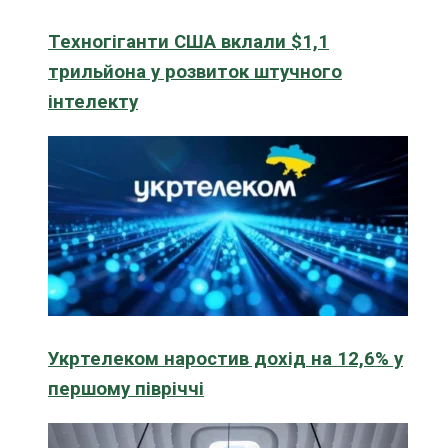
Техногіганти США вклали $1,1
трильйона у розвиток штучного
інтелекту
Укртелеком наростив дохід на 12,6% у
першому півріччі