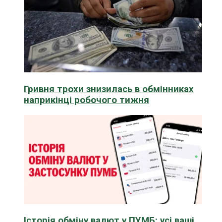
Гривня трохи знизилась в обмінниках
наприкінці робочого тижня
Історія обміну валют у ПУМБ: усі ваші