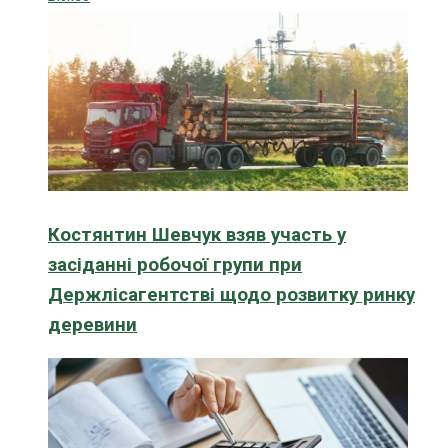
Костянтин Шевчук взяв участь у
засіданні робочої групи при
Держлісагентстві щодо розвитку ринку
деревини