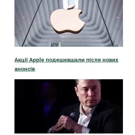
Акції Apple подешевшали після нових
анонсів