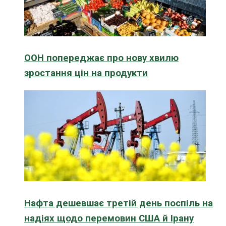
ООН попереджає про нову хвилю
зростання цін на продукти
Нафта дешевшає третій день поспіль на
надіях щодо перемовин США й Ірану