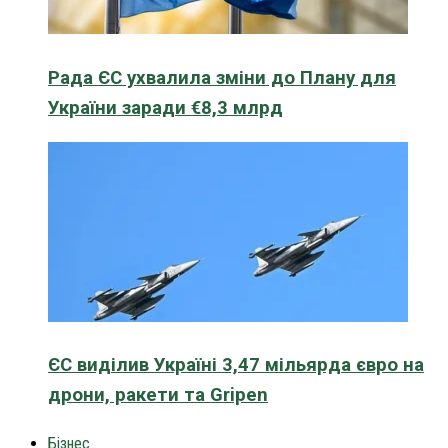
Рада ЄС ухвалила зміни до Плану для
України заради €8,3 млрд
ЄС виділив Україні 3,47 мільярда євро на
дрони, ракети та Gripen
Бізнес