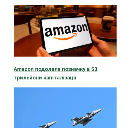
Amazon подолала позначку в $3
трильйони капіталізації