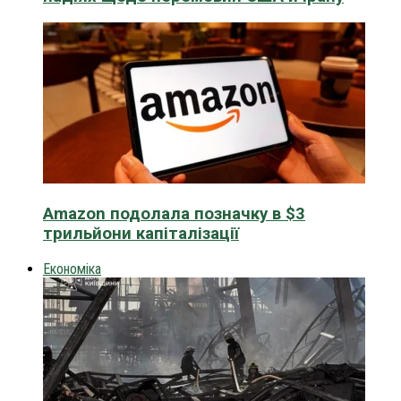
Amazon подолала позначку в $3
трильйони капіталізації
Економіка