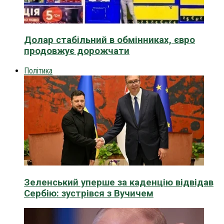
Долар стабільний в обмінниках, євро
продовжує дорожчати
Політика
Зеленський уперше за каденцію відвідав
Сербію: зустрівся з Вучичем