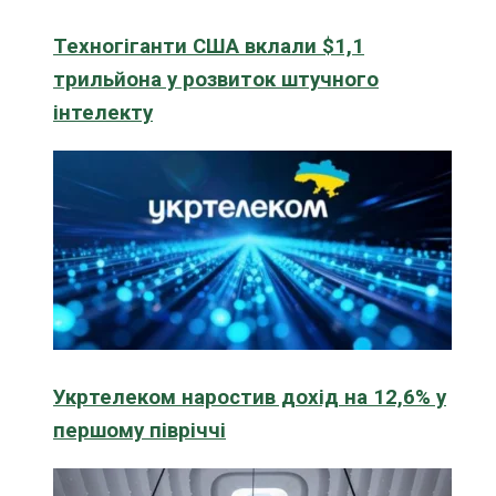
Техногіганти США вклали $1,1
трильйона у розвиток штучного
інтелекту
Укртелеком наростив дохід на 12,6% у
першому півріччі