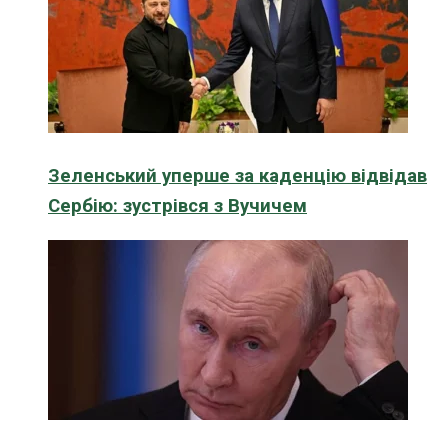
Зеленський уперше за каденцію відвідав
Сербію: зустрівся з Вучичем