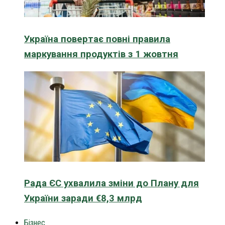
Україна повертає повні правила
маркування продуктів з 1 жовтня
Рада ЄС ухвалила зміни до Плану для
України заради €8,3 млрд
Бізнес