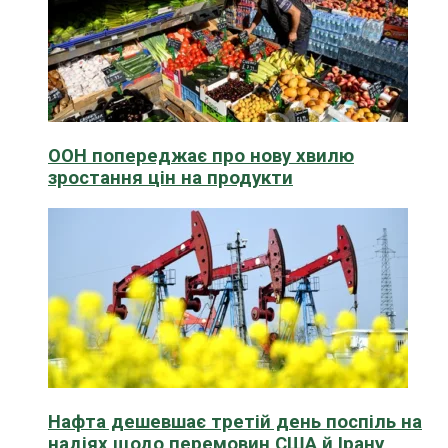
ООН попереджає про нову хвилю
зростання цін на продукти
Нафта дешевшає третій день поспіль на
надіях щодо перемовин США й Ірану