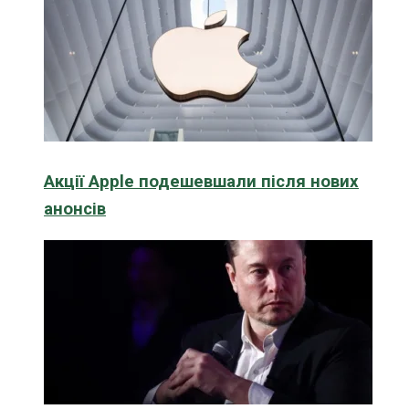
Акції Apple подешевшали після нових
анонсів