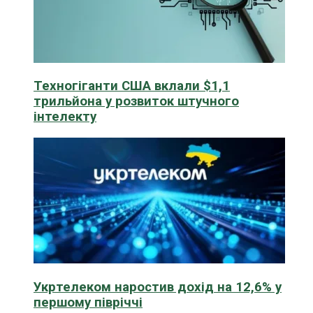
Техногіганти США вклали $1,1
трильйона у розвиток штучного
інтелекту
Укртелеком наростив дохід на 12,6% у
першому півріччі