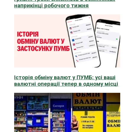
наприкінці робочого тижня
Історія обміну валют у ПУМБ: усі ваші
валютні операції тепер в одному місці