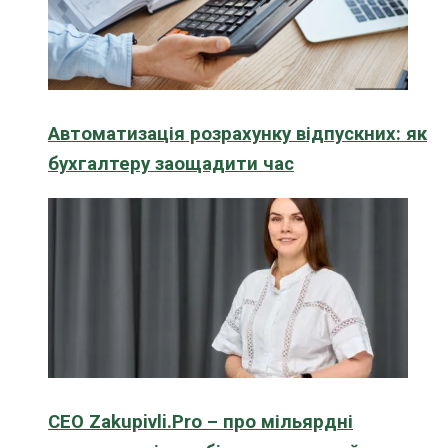
Автоматизація розрахунку відпускних: як
бухгалтеру заощадити час
CEO Zakupivli.Pro – про мільярдні