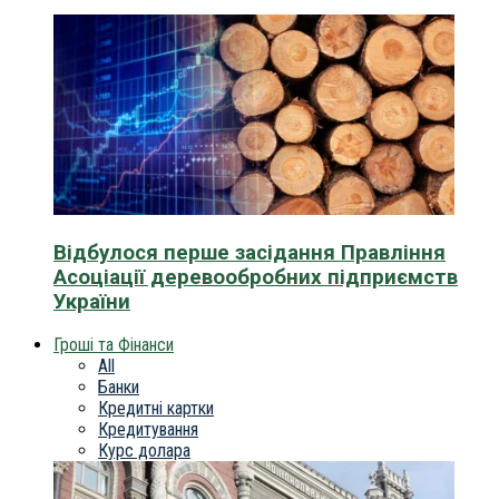
Відбулося перше засідання Правління
Асоціації деревообробних підприємств
України
Гроші та Фінанси
All
Банки
Кредитні картки
Кредитування
Курс долара