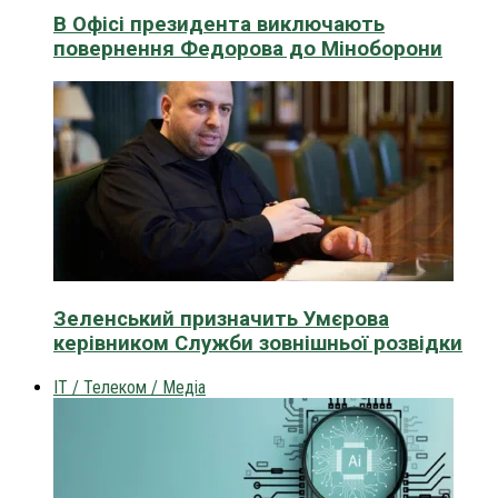
В Офісі президента виключають
повернення Федорова до Міноборони
Зеленський призначить Умєрова
керівником Служби зовнішньої розвідки
IT / Телеком / Медіа