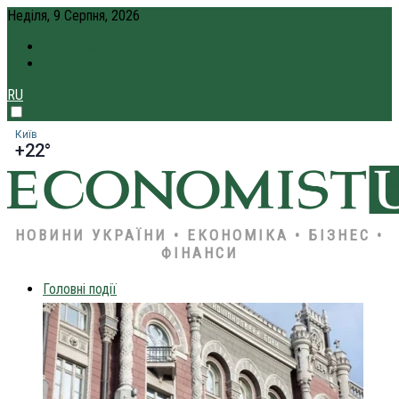
Неділя, 9 Серпня, 2026
ПРО НАС
КРЕДИТ ОНЛАЙН
RU
Київ
+22°
НОВИНИ УКРАЇНИ • ЕКОНОМІКА • БІЗНЕС •
ФІНАНСИ
Головні події