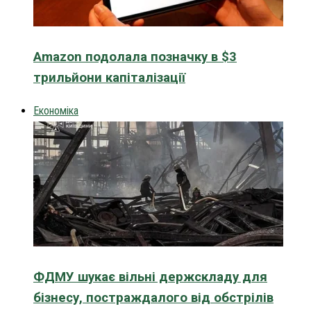
Amazon подолала позначку в $3
трильйони капіталізації
Економіка
ФДМУ шукає вільні держскладу для
бізнесу, постраждалого від обстрілів