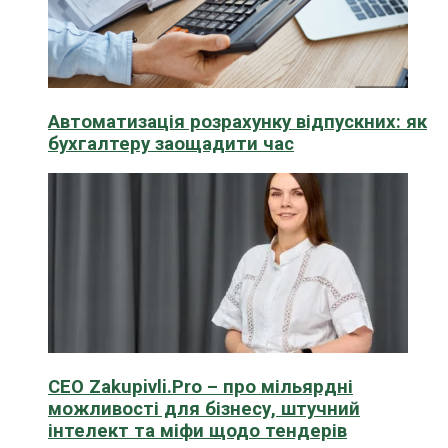
Автоматизація розрахунку відпускних: як
бухгалтеру заощадити час
CEO Zakupivli.Pro – про мільярдні
можливості для бізнесу, штучний
інтелект та міфи щодо тендерів