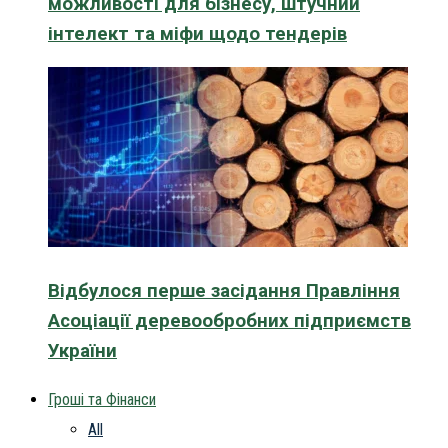
можливості для бізнесу, штучний
інтелект та міфи щодо тендерів
Відбулося перше засідання Правління
Асоціації деревообробних підприємств
України
Гроші та Фінанси
All