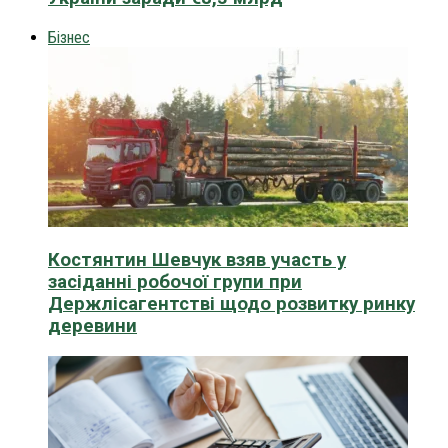
Бізнес
Костянтин Шевчук взяв участь у
засіданні робочої групи при
Держлісагентстві щодо розвитку ринку
деревини