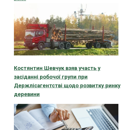
Костянтин Шевчук взяв участь у
засіданні робочої групи при
Держлісагентстві щодо розвитку ринку
деревини