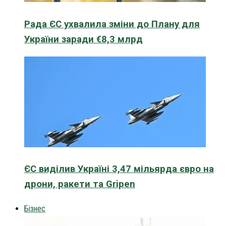
Рада ЄС ухвалила зміни до Плану для
України заради €8,3 млрд
ЄС виділив Україні 3,47 мільярда євро на
дрони, ракети та Gripen
Бізнес