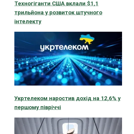
Техногіганти США вклали $1,1
трильйона у розвиток штучного
інтелекту
Укртелеком наростив дохід на 12,6% у
першому півріччі