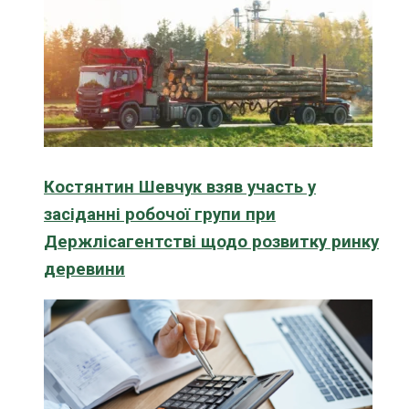
Костянтин Шевчук взяв участь у
засіданні робочої групи при
Держлісагентстві щодо розвитку ринку
деревини