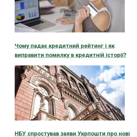
Чому падає кредитний рейтинг і як
виправити помилку в кредитній історії?
НБУ спростував заяви Укрпошти про нові