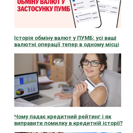
Історія обміну валют у ПУМБ: усі ваші
валютні операції тепер в одному місці
Чому падає кредитний рейтинг і як
виправити помилку в кредитній історії?