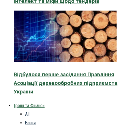
інтелект та міфи щодо тендерів
Відбулося перше засідання Правління
Асоціації деревообробних підприємств
України
Гроші та Фінанси
All
Банки