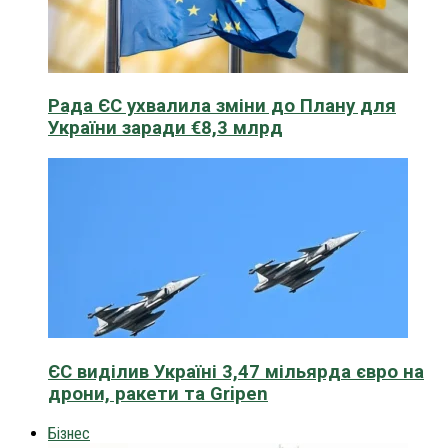
Рада ЄС ухвалила зміни до Плану для
України заради €8,3 млрд
ЄС виділив Україні 3,47 мільярда євро на
дрони, ракети та Gripen
Бізнес