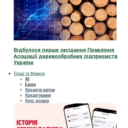
Відбулося перше засідання Правління
Асоціації деревообробних підприємств
України
Гроші та Фінанси
All
Банки
Кредитні картки
Кредитування
Курс долара