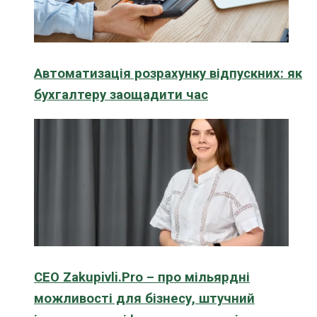
Автоматизація розрахунку відпускних: як
бухгалтеру заощадити час
CEO Zakupivli.Pro – про мільярдні
можливості для бізнесу, штучний