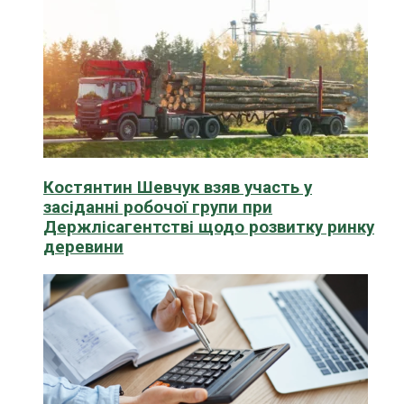
Костянтин Шевчук взяв участь у
засіданні робочої групи при
Держлісагентстві щодо розвитку ринку
деревини