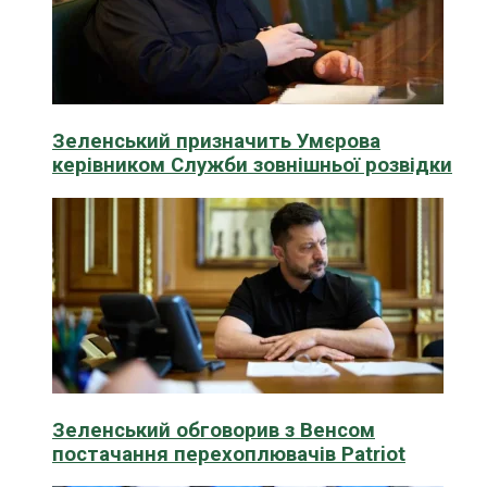
Зеленський призначить Умєрова
керівником Служби зовнішньої розвідки
Зеленський обговорив з Венсом
постачання перехоплювачів Patriot