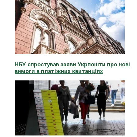
НБУ спростував заяви Укрпошти про нові
вимоги в платіжних квитанціях