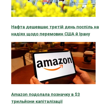
Нафта дешевшає третій день поспіль на
надіях щодо перемовин США й Ірану
Amazon подолала позначку в $3
трильйони капіталізації