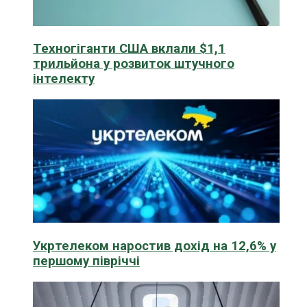
Техногіганти США вклали $1,1
трильйона у розвиток штучного
інтелекту
Укртелеком наростив дохід на 12,6% у
першому півріччі