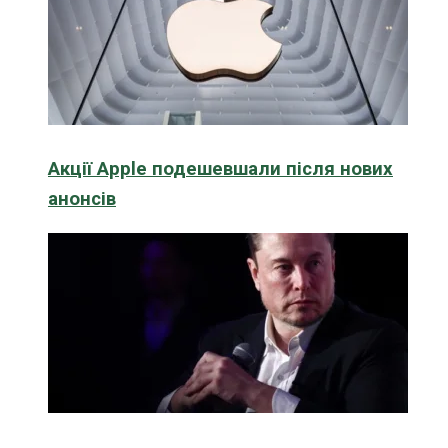
Акції Apple подешевшали після нових
анонсів