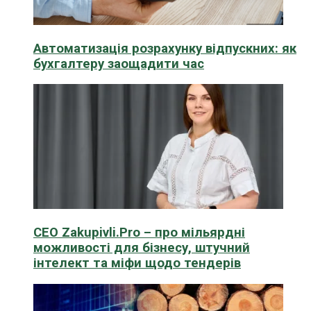
Автоматизація розрахунку відпускних: як
бухгалтеру заощадити час
CEO Zakupivli.Pro – про мільярдні
можливості для бізнесу, штучний
інтелект та міфи щодо тендерів