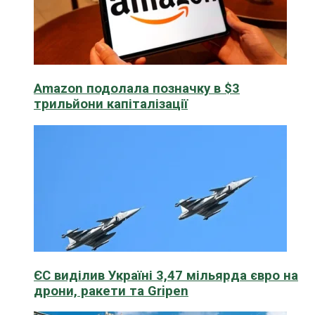
Amazon подолала позначку в $3
трильйони капіталізації
ЄС виділив Україні 3,47 мільярда євро на
дрони, ракети та Gripen