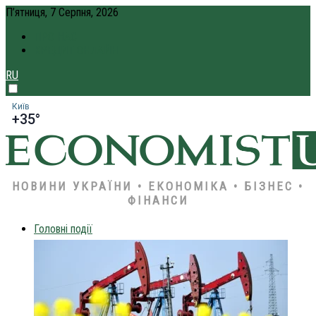
П’ятниця, 7 Серпня, 2026
ПРО НАС
КРЕДИТ ОНЛАЙН
RU
Київ
+35°
НОВИНИ УКРАЇНИ • ЕКОНОМІКА • БІЗНЕС •
ФІНАНСИ
Головні події