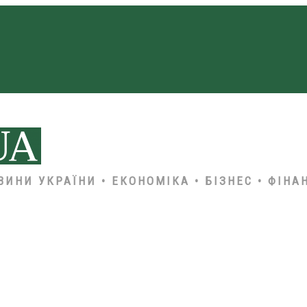
ВИНИ УКРАЇНИ • ЕКОНОМІКА • БІЗНЕС • ФІНА