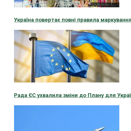
Україна повертає повні правила маркування
Рада ЄС ухвалила зміни до Плану для Укра