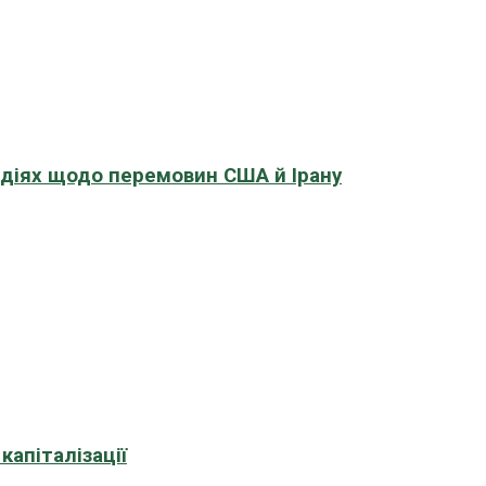
адіях щодо перемовин США й Ірану
апіталізації