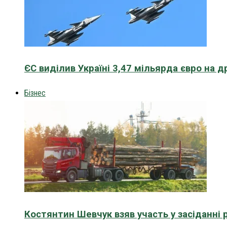
ЄС виділив Україні 3,47 мільярда євро на д
Бізнес
Костянтин Шевчук взяв участь у засіданні