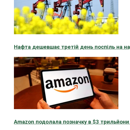
Нафта дешевшає третій день поспіль на н
Amazon подолала позначку в $3 трильйони к