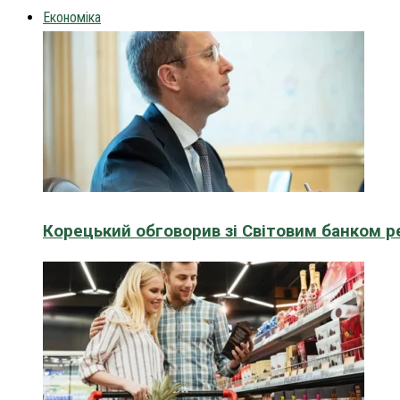
Економіка
Корецький обговорив зі Світовим банком р