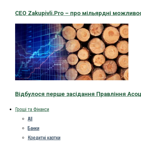
CEO Zakupivli.Pro – про мільярдні можливо
Відбулося перше засідання Правління Асоц
Гроші та Фінанси
All
Банки
Кредитні картки