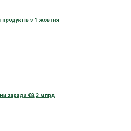
 продуктів з 1 жовтня
їни заради €8,3 млрд