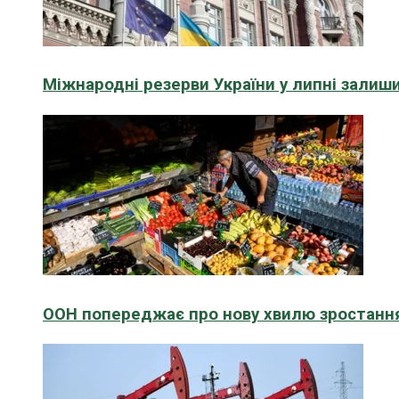
Міжнародні резерви України у липні зали
ООН попереджає про нову хвилю зростання