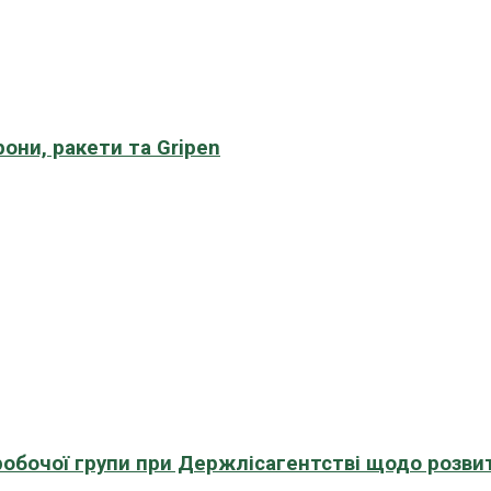
рони, ракети та Gripen
 робочої групи при Держлісагентстві щодо розви