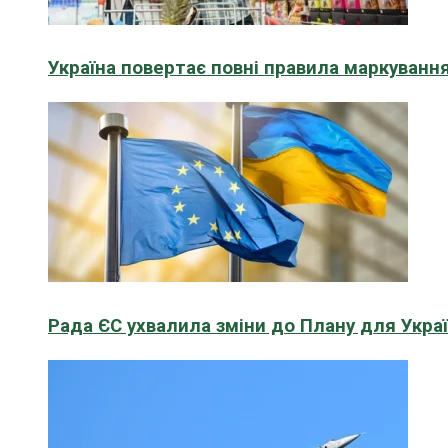
Україна повертає повні правила маркування
Рада ЄС ухвалила зміни до Плану для Укра