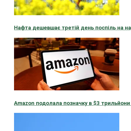
Нафта дешевшає третій день поспіль на н
Amazon подолала позначку в $3 трильйони к