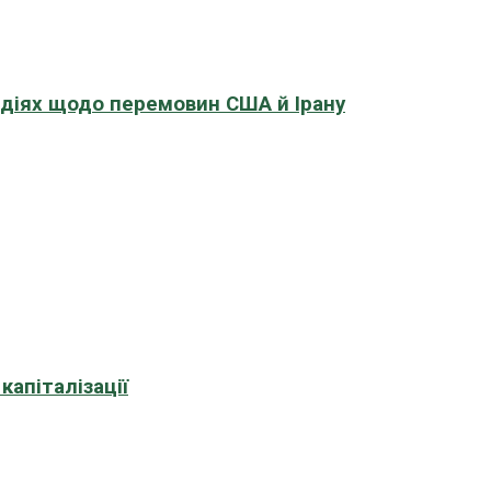
адіях щодо перемовин США й Ірану
апіталізації