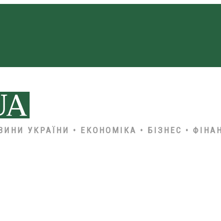
ВИНИ УКРАЇНИ • ЕКОНОМІКА • БІЗНЕС • ФІНА