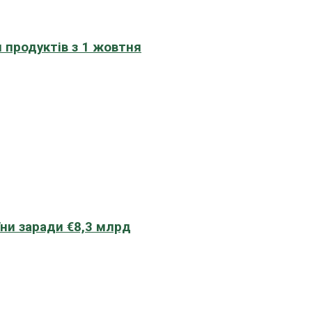
 продуктів з 1 жовтня
їни заради €8,3 млрд