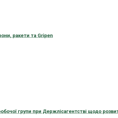
рони, ракети та Gripen
 робочої групи при Держлісагентстві щодо розви