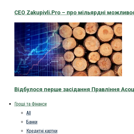
CEO Zakupivli.Pro – про мільярдні можливо
Відбулося перше засідання Правління Асоц
Гроші та Фінанси
All
Банки
Кредитні картки