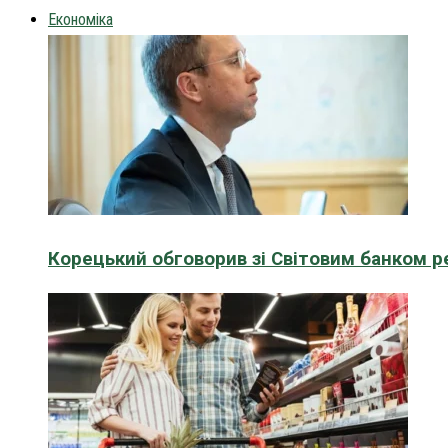
Економіка
Корецький обговорив зі Світовим банком р