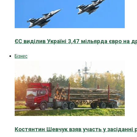
ЄС виділив Україні 3,47 мільярда євро на д
Бізнес
Костянтин Шевчук взяв участь у засіданні