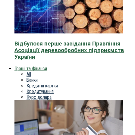
Відбулося перше засідання Правління
Асоціації деревообробних підприємств
України
Гроші та Фінанси
All
Банки
Кредитні картки
Кредитування
Курс долара