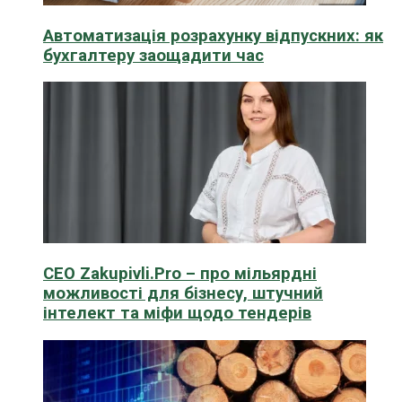
Автоматизація розрахунку відпускних: як
бухгалтеру заощадити час
CEO Zakupivli.Pro – про мільярдні
можливості для бізнесу, штучний
інтелект та міфи щодо тендерів