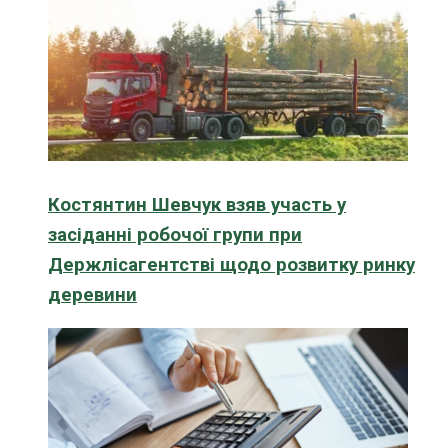
Костянтин Шевчук взяв участь у
засіданні робочої групи при
Держлісагентстві щодо розвитку ринку
деревини