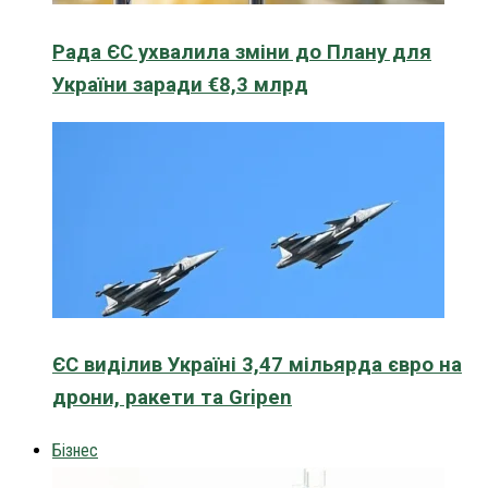
Рада ЄС ухвалила зміни до Плану для
України заради €8,3 млрд
ЄС виділив Україні 3,47 мільярда євро на
дрони, ракети та Gripen
Бізнес