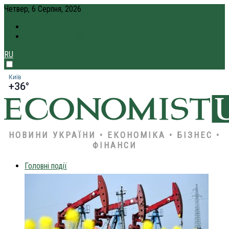
Четвер, 6 Серпня, 2026
ПРО НАС
КРЕДИТ ОНЛАЙН
RU
Київ
+36°
НОВИНИ УКРАЇНИ • ЕКОНОМІКА • БІЗНЕС •
ФІНАНСИ
Головні події