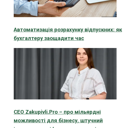
Автоматизація розрахунку відпускних: як
бухгалтеру заощадити час
CEO Zakupivli.Pro – про мільярдні
можливості для бізнесу, штучний