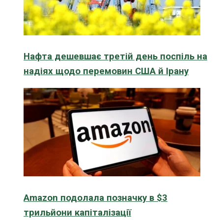
Нафта дешевшає третій день поспіль на
надіях щодо перемовин США й Ірану
Amazon подолала позначку в $3
трильйони капіталізації