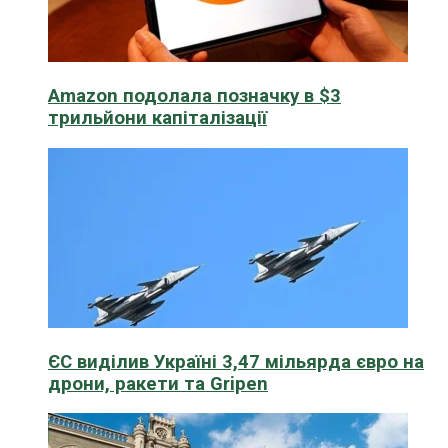
Amazon подолала позначку в $3
трильйони капіталізації
ЄС виділив Україні 3,47 мільярда євро на
дрони, ракети та Gripen