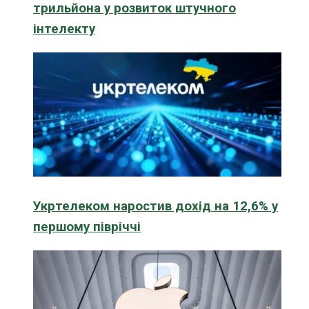
трильйона у розвиток штучного
інтелекту
Укртелеком наростив дохід на 12,6% у
першому півріччі