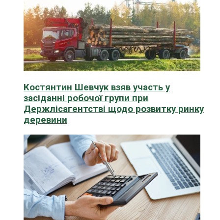
Костянтин Шевчук взяв участь у
засіданні робочої групи при
Держлісагентстві щодо розвитку ринку
деревини