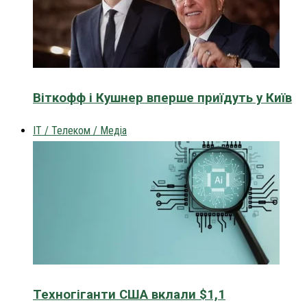
Віткофф і Кушнер вперше приїдуть у Київ
IT / Телеком / Медіа
Техногіганти США вклали $1,1