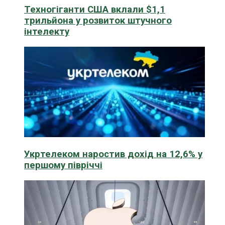
Техногіганти США вклали $1,1
трильйона у розвиток штучного
інтелекту
Укртелеком наростив дохід на 12,6% у
першому півріччі