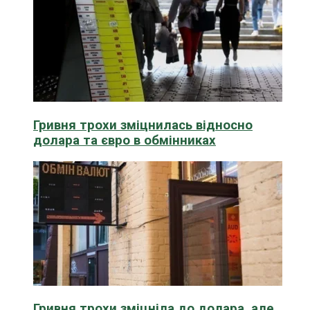
Гривня трохи зміцнилась відносно
долара та євро в обмінниках
Гривня трохи зміцніла до долара, але