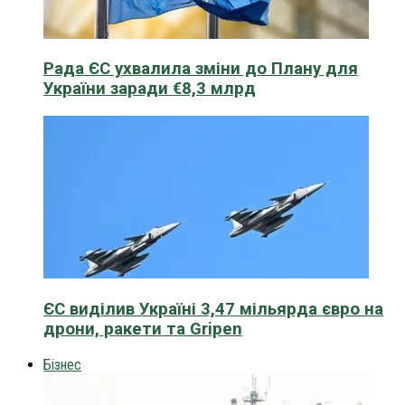
Рада ЄС ухвалила зміни до Плану для
України заради €8,3 млрд
ЄС виділив Україні 3,47 мільярда євро на
дрони, ракети та Gripen
Бізнес