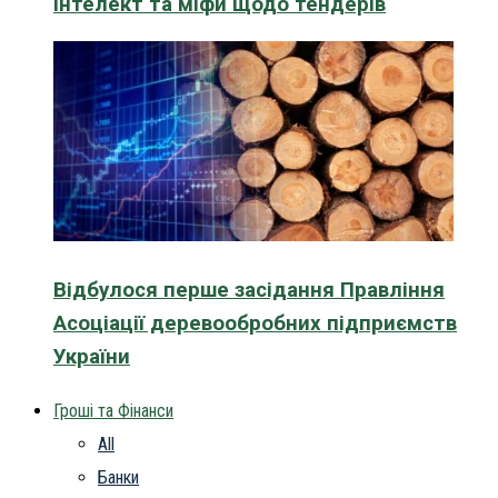
інтелект та міфи щодо тендерів
Відбулося перше засідання Правління
Асоціації деревообробних підприємств
України
Гроші та Фінанси
All
Банки