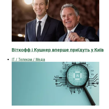
Віткофф і Кушнер вперше приїдуть у Київ
IT / Телеком / Медіа