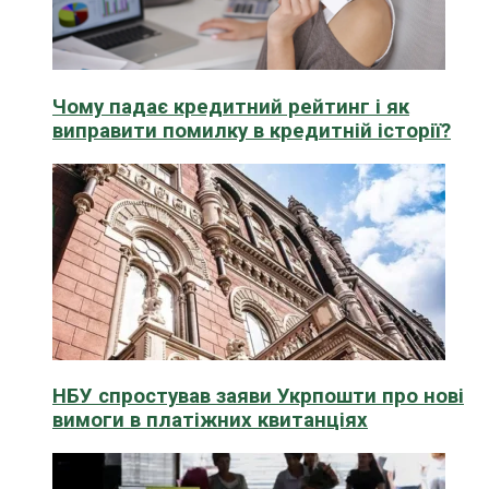
Чому падає кредитний рейтинг і як
виправити помилку в кредитній історії?
НБУ спростував заяви Укрпошти про нові
вимоги в платіжних квитанціях