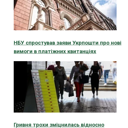
НБУ спростував заяви Укрпошти про нові
вимоги в платіжних квитанціях
Гривня трохи зміцнилась відносно