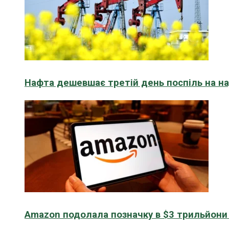
Нафта дешевшає третій день поспіль на н
Amazon подолала позначку в $3 трильйони к