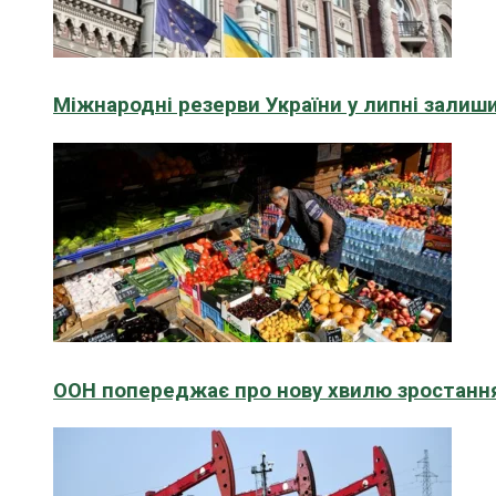
Міжнародні резерви України у липні зали
ООН попереджає про нову хвилю зростання