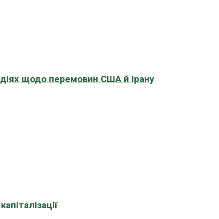
адіях щодо перемовин США й Ірану
апіталізації