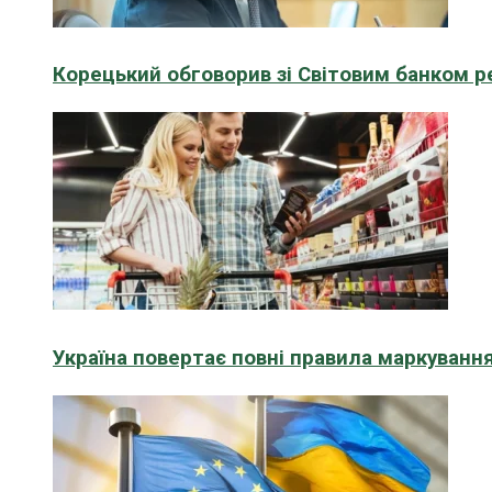
Корецький обговорив зі Світовим банком р
Україна повертає повні правила маркування