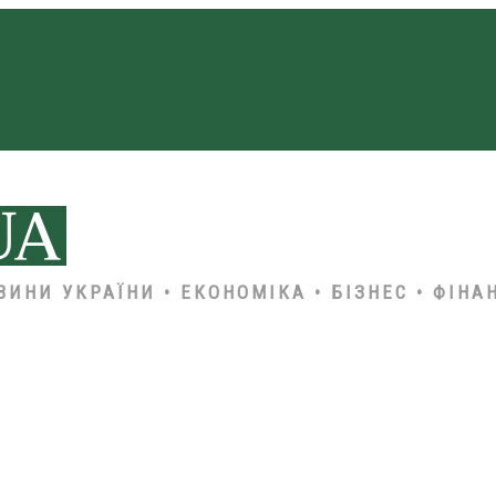
ВИНИ УКРАЇНИ • ЕКОНОМІКА • БІЗНЕС • ФІНА