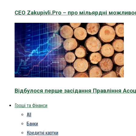
CEO Zakupivli.Pro – про мільярдні можливо
Відбулося перше засідання Правління Асоц
Гроші та Фінанси
All
Банки
Кредитні картки