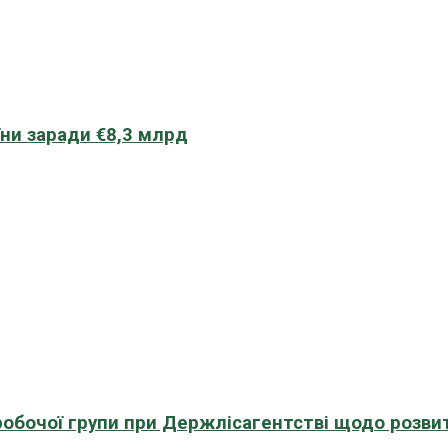
їни заради €8,3 млрд
 робочої групи при Держлісагентстві щодо розви