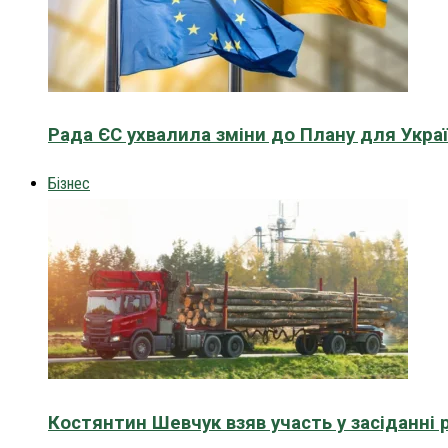
Рада ЄС ухвалила зміни до Плану для Укра
Бізнес
Костянтин Шевчук взяв участь у засіданні