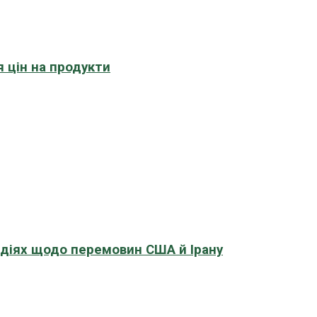
 цін на продукти
адіях щодо перемовин США й Ірану