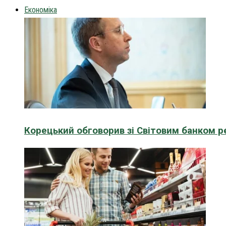
Економіка
Корецький обговорив зі Світовим банком р