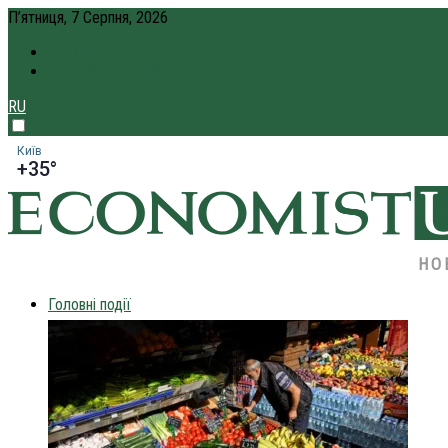
П’ятниця, 7 Серпня, 2026
ПРО НАС
КРЕДИТ ОНЛАЙН
RU
Київ
+35°
НО
Головні події