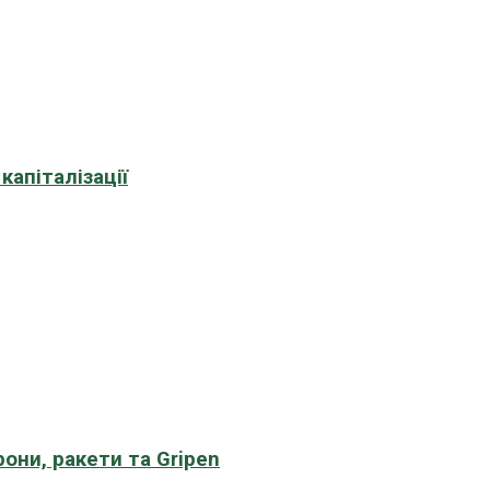
апіталізації
рони, ракети та Gripen