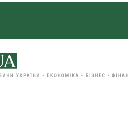
ВИНИ УКРАЇНИ • ЕКОНОМІКА • БІЗНЕС • ФІНА