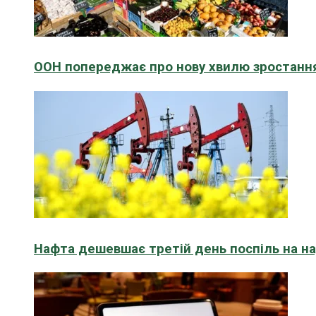
ООН попереджає про нову хвилю зростання
Нафта дешевшає третій день поспіль на н