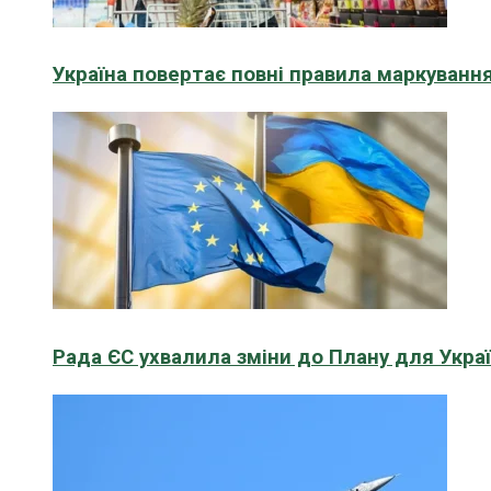
Україна повертає повні правила маркування
Рада ЄС ухвалила зміни до Плану для Укра