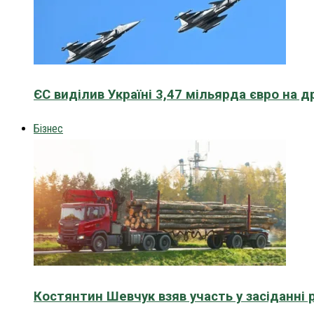
ЄС виділив Україні 3,47 мільярда євро на д
Бізнес
Костянтин Шевчук взяв участь у засіданні