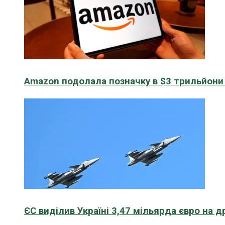
Amazon подолала позначку в $3 трильйони к
ЄС виділив Україні 3,47 мільярда євро на д