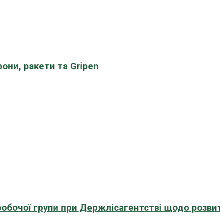
рони, ракети та Gripen
 робочої групи при Держлісагентстві щодо розви