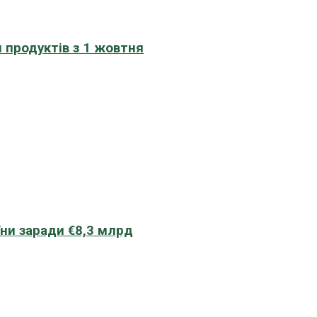
 продуктів з 1 жовтня
їни заради €8,3 млрд