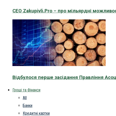
CEO Zakupivli.Pro – про мільярдні можливо
Відбулося перше засідання Правління Асоц
Гроші та Фінанси
All
Банки
Кредитні картки