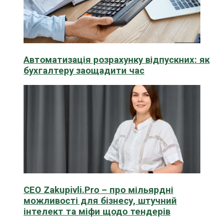
Автоматизація розрахунку відпускних: як
бухгалтеру заощадити час
CEO Zakupivli.Pro – про мільярдні
можливості для бізнесу, штучний
інтелект та міфи щодо тендерів