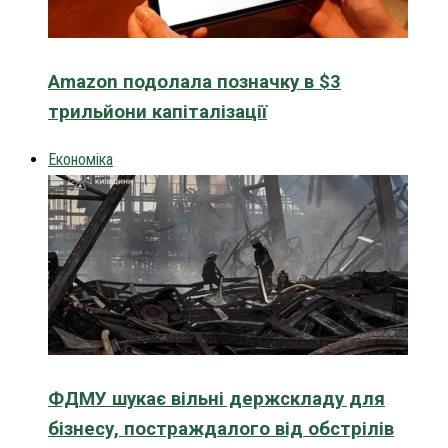
Amazon подолала позначку в $3
трильйони капіталізації
Економіка
ФДМУ шукає вільні держскладу для
бізнесу, постраждалого від обстрілів