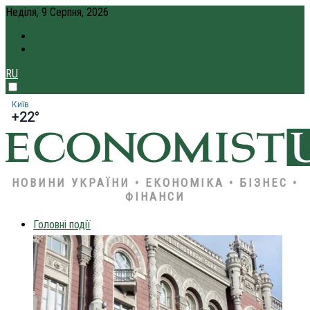
Неділя, 9 Серпня, 2026
ПРО НАС
КРЕДИТ ОНЛАЙН
RU
Київ
+22°
НОВИНИ УКРАЇНИ • ЕКОНОМІКА • БІЗНЕС •
ФІНАНСИ
Головні події