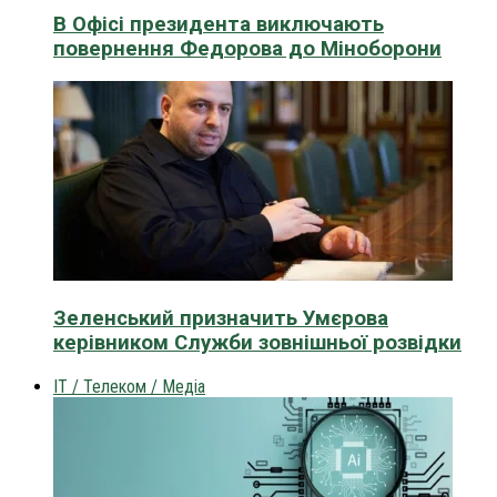
В Офісі президента виключають
повернення Федорова до Міноборони
Зеленський призначить Умєрова
керівником Служби зовнішньої розвідки
IT / Телеком / Медіа