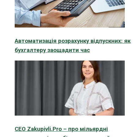
Автоматизація розрахунку відпускних: як
бухгалтеру заощадити час
CEO Zakupivli.Pro – про мільярдні