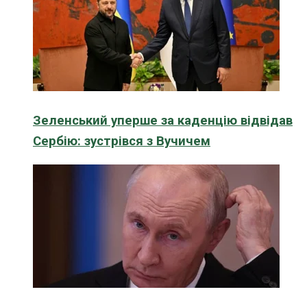
Зеленський уперше за каденцію відвідав
Сербію: зустрівся з Вучичем