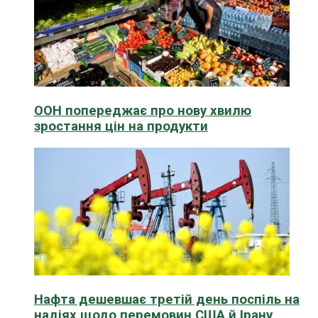
ООН попереджає про нову хвилю
зростання цін на продукти
Нафта дешевшає третій день поспіль на
надіях щодо перемовин США й Ірану