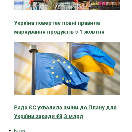
Україна повертає повні правила
маркування продуктів з 1 жовтня
Рада ЄС ухвалила зміни до Плану для
України заради €8,3 млрд
Бізнес