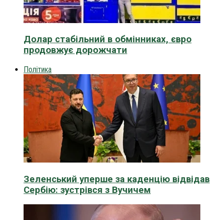
Долар стабільний в обмінниках, євро
продовжує дорожчати
Політика
Зеленський уперше за каденцію відвідав
Сербію: зустрівся з Вучичем