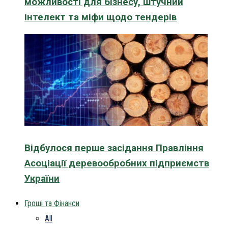
можливості для бізнесу, штучний
інтелект та міфи щодо тендерів
Відбулося перше засідання Правління
Асоціації деревообробних підприємств
України
Гроші та Фінанси
All