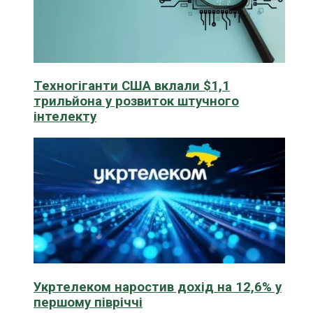
Техногіганти США вклали $1,1
трильйона у розвиток штучного
інтелекту
Укртелеком наростив дохід на 12,6% у
першому півріччі