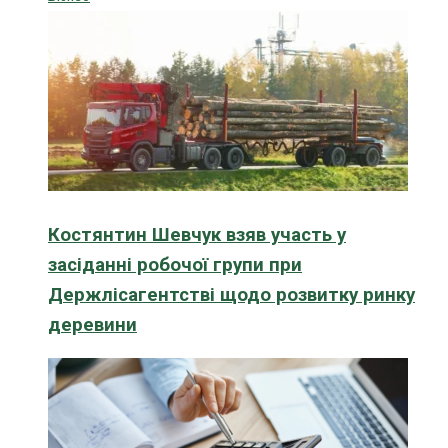
Костянтин Шевчук взяв участь у
засіданні робочої групи при
Держлісагентстві щодо розвитку ринку
деревини