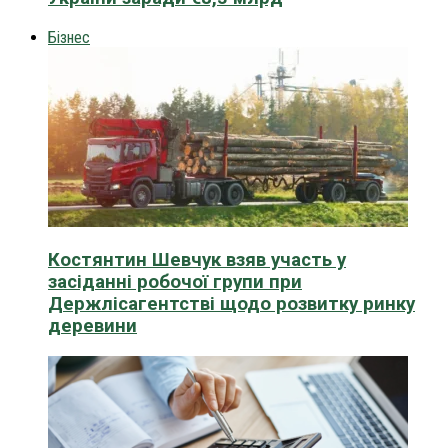
Бізнес
Костянтин Шевчук взяв участь у
засіданні робочої групи при
Держлісагентстві щодо розвитку ринку
деревини