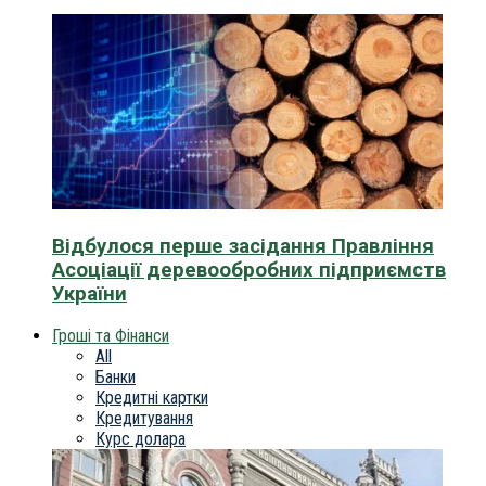
Відбулося перше засідання Правління
Асоціації деревообробних підприємств
України
Гроші та Фінанси
All
Банки
Кредитні картки
Кредитування
Курс долара