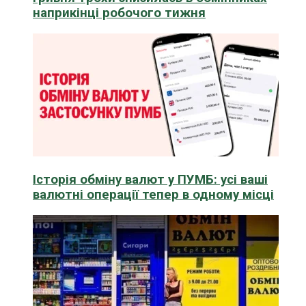
наприкінці робочого тижня
Історія обміну валют у ПУМБ: усі ваші
валютні операції тепер в одному місці