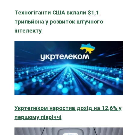
Техногіганти США вклали $1,1
трильйона у розвиток штучного
інтелекту
Укртелеком наростив дохід на 12,6% у
першому півріччі