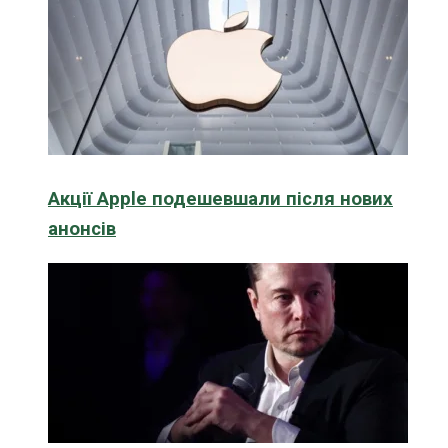
Акції Apple подешевшали після нових
анонсів