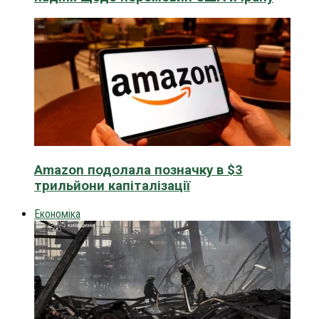
Amazon подолала позначку в $3
трильйони капіталізації
Економіка