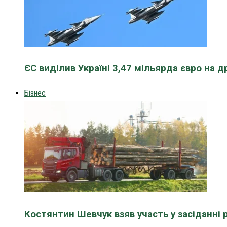
ЄС виділив Україні 3,47 мільярда євро на д
Бізнес
Костянтин Шевчук взяв участь у засіданні