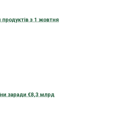
 продуктів з 1 жовтня
їни заради €8,3 млрд