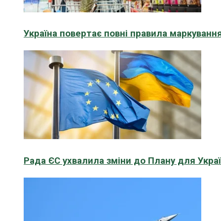
Україна повертає повні правила маркування
Рада ЄС ухвалила зміни до Плану для Укра