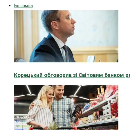
Економіка
Корецький обговорив зі Світовим банком р