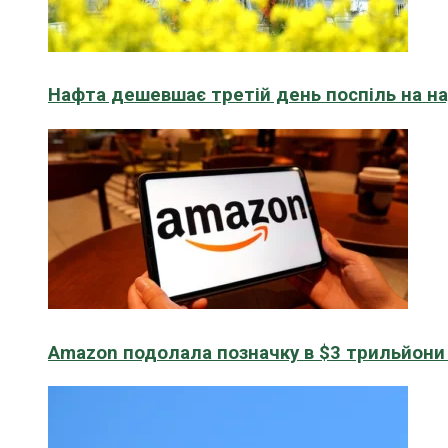
Нафта дешевшає третій день поспіль на н
Amazon подолала позначку в $3 трильйони к