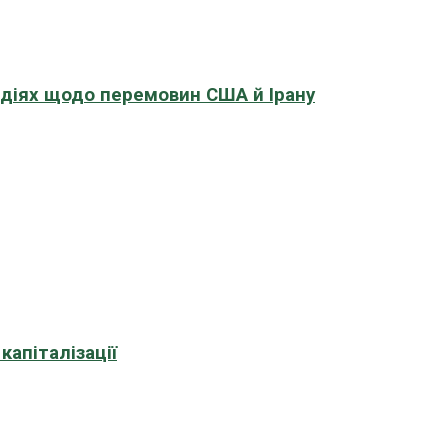
адіях щодо перемовин США й Ірану
апіталізації