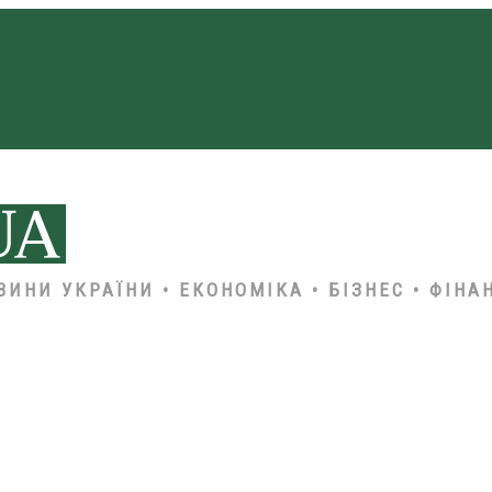
ВИНИ УКРАЇНИ • ЕКОНОМІКА • БІЗНЕС • ФІНА