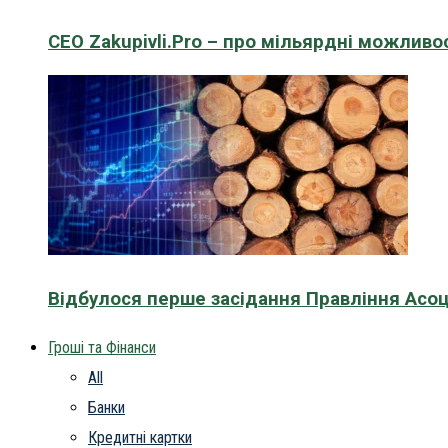
CEO Zakupivli.Pro – про мільярдні можливо
Відбулося перше засідання Правління Асоц
Гроші та Фінанси
All
Банки
Кредитні картки