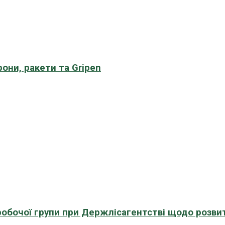
рони, ракети та Gripen
 робочої групи при Держлісагентстві щодо розви