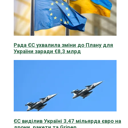
Рада ЄС ухвалила зміни до Плану для
України заради €8,3 млрд
ЄС виділив Україні 3,47 мільярда євро на
дрони, ракети та Gripen