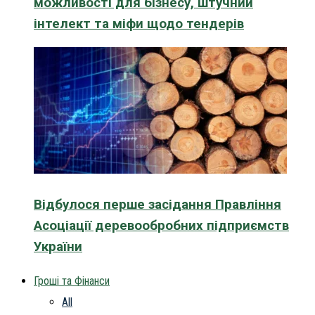
можливості для бізнесу, штучний
інтелект та міфи щодо тендерів
Відбулося перше засідання Правління
Асоціації деревообробних підприємств
України
Гроші та Фінанси
All