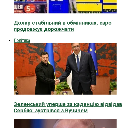
Долар стабільний в обмінниках, євро
продовжує дорожчати
Політика
Зеленський уперше за каденцію відвідав
Сербію: зустрівся з Вучичем