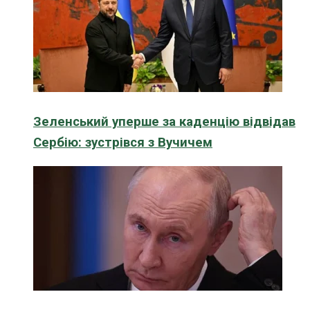
Зеленський уперше за каденцію відвідав
Сербію: зустрівся з Вучичем