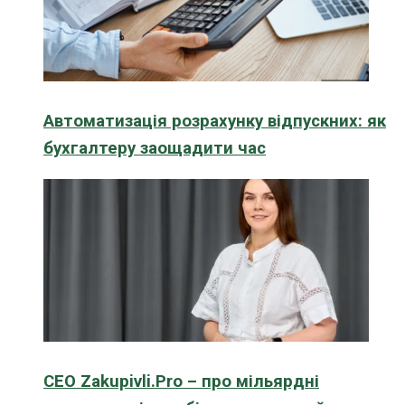
Автоматизація розрахунку відпускних: як
бухгалтеру заощадити час
CEO Zakupivli.Pro – про мільярдні