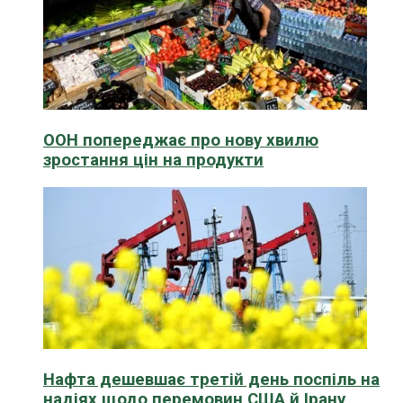
ООН попереджає про нову хвилю
зростання цін на продукти
Нафта дешевшає третій день поспіль на
надіях щодо перемовин США й Ірану