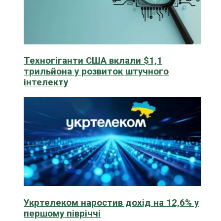
Техногіганти США вклали $1,1
трильйона у розвиток штучного
інтелекту
Укртелеком наростив дохід на 12,6% у
першому півріччі