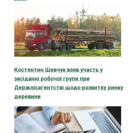
Костянтин Шевчук взяв участь у
засіданні робочої групи при
Держлісагентстві щодо розвитку ринку
деревини