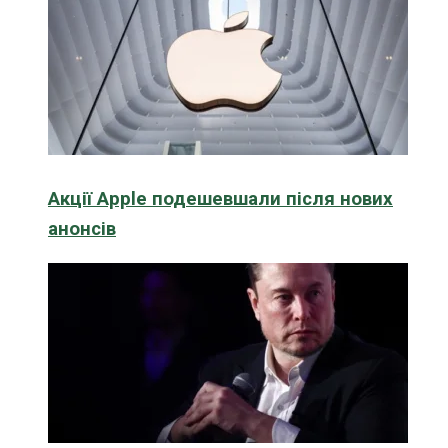
Акції Apple подешевшали після нових
анонсів