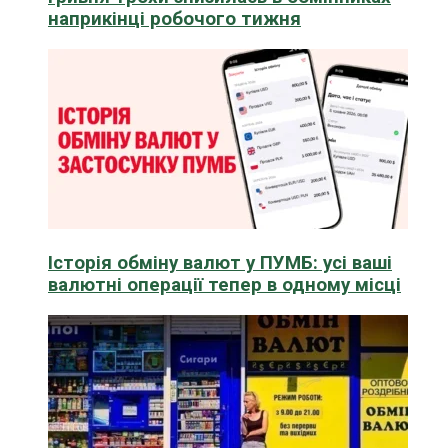
наприкінці робочого тижня
Історія обміну валют у ПУМБ: усі ваші
валютні операції тепер в одному місці