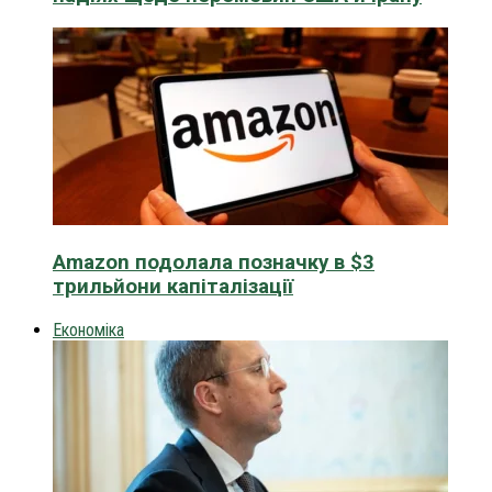
Amazon подолала позначку в $3
трильйони капіталізації
Економіка