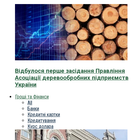
Відбулося перше засідання Правління
Асоціації деревообробних підприємств
України
Гроші та Фінанси
All
Банки
Кредитні картки
Кредитування
Курс долара