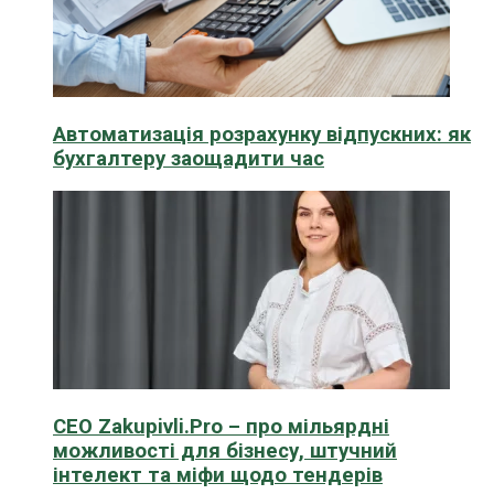
Автоматизація розрахунку відпускних: як
бухгалтеру заощадити час
CEO Zakupivli.Pro – про мільярдні
можливості для бізнесу, штучний
інтелект та міфи щодо тендерів