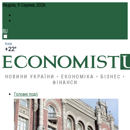
Неділя, 9 Серпня, 2026
ПРО НАС
КРЕДИТ ОНЛАЙН
RU
Київ
+22°
НОВИНИ УКРАЇНИ • ЕКОНОМІКА • БІЗНЕС •
ФІНАНСИ
Головні події