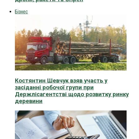
Бізнес
Костянтин Шевчук взяв участь у
засіданні робочої групи при
Держлісагентстві щодо розвитку ринку
деревини