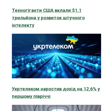
Техногіганти США вклали $1,1
трильйона у розвиток штучного
інтелекту
Укртелеком наростив дохід на 12,6% у
першому півріччі