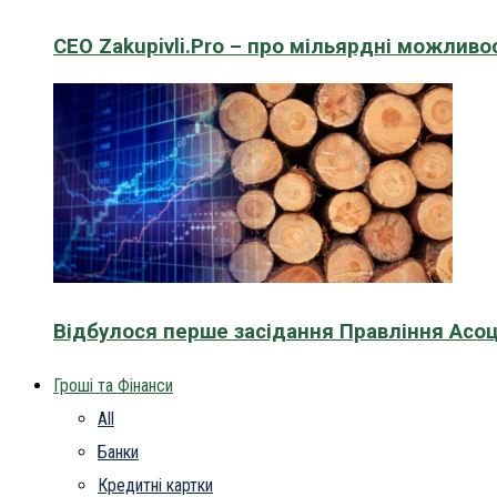
CEO Zakupivli.Pro – про мільярдні можливо
Відбулося перше засідання Правління Асоц
Гроші та Фінанси
All
Банки
Кредитні картки