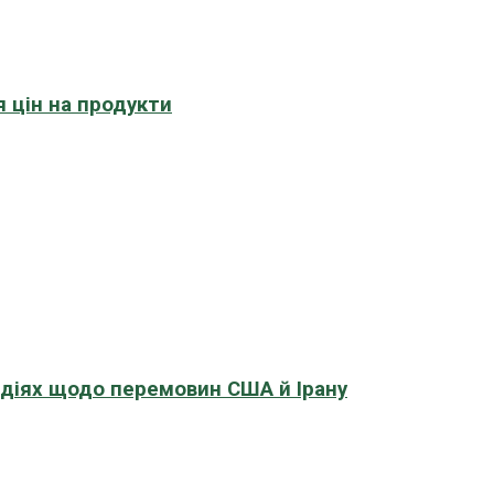
 цін на продукти
адіях щодо перемовин США й Ірану