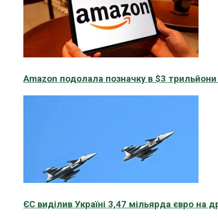
Amazon подолала позначку в $3 трильйони к
ЄС виділив Україні 3,47 мільярда євро на д