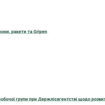
рони, ракети та Gripen
 робочої групи при Держлісагентстві щодо розви