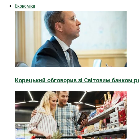
Економіка
Корецький обговорив зі Світовим банком р