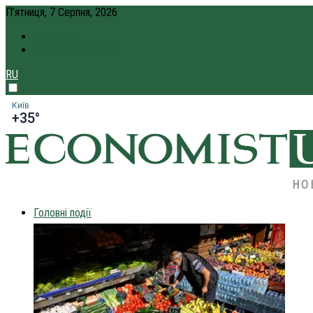
П’ятниця, 7 Серпня, 2026
ПРО НАС
КРЕДИТ ОНЛАЙН
RU
Київ
+35°
НО
Головні події