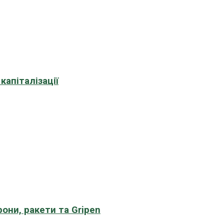
апіталізації
рони, ракети та Gripen