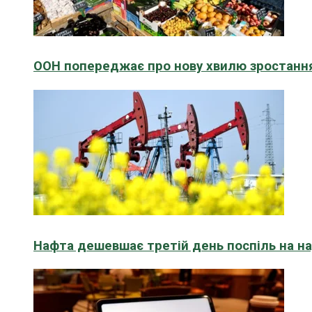
ООН попереджає про нову хвилю зростання
Нафта дешевшає третій день поспіль на н