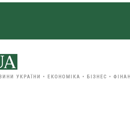
ВИНИ УКРАЇНИ • ЕКОНОМІКА • БІЗНЕС • ФІНА