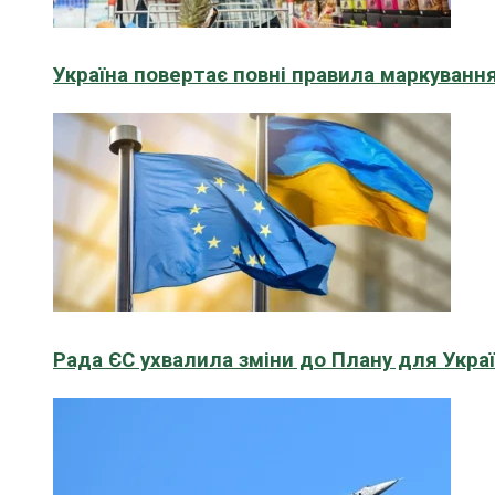
Україна повертає повні правила маркування
Рада ЄС ухвалила зміни до Плану для Укра