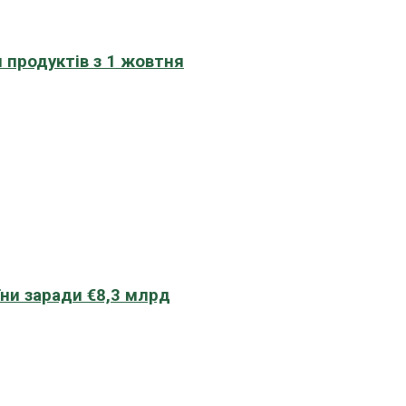
 продуктів з 1 жовтня
їни заради €8,3 млрд