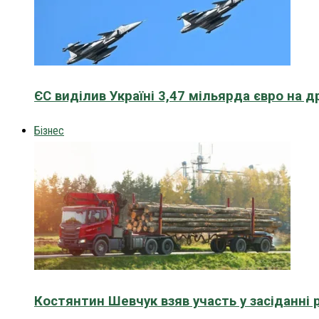
ЄС виділив Україні 3,47 мільярда євро на д
Бізнес
Костянтин Шевчук взяв участь у засіданні