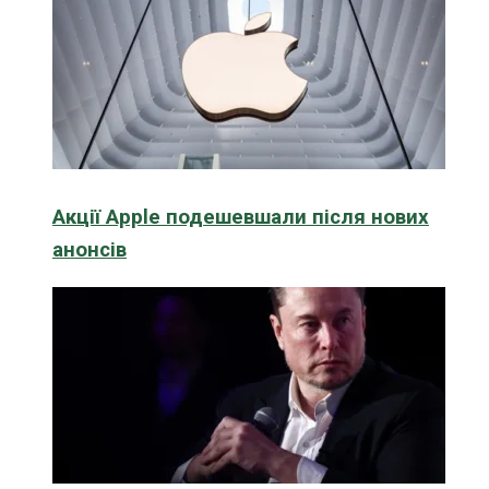
Акції Apple подешевшали після нових
анонсів