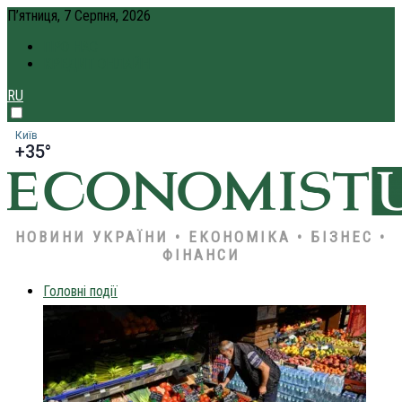
П’ятниця, 7 Серпня, 2026
ПРО НАС
КРЕДИТ ОНЛАЙН
RU
Київ
+35°
НОВИНИ УКРАЇНИ • ЕКОНОМІКА • БІЗНЕС •
ФІНАНСИ
Головні події