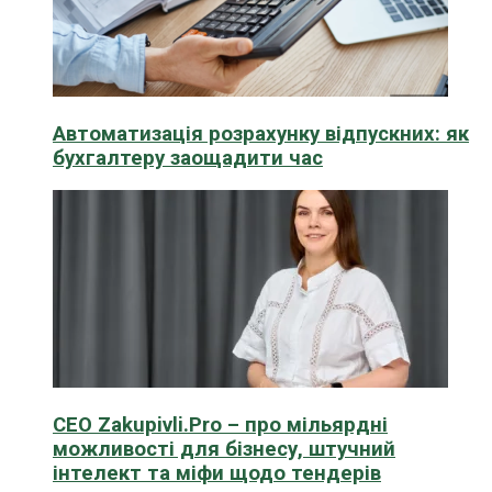
Автоматизація розрахунку відпускних: як
бухгалтеру заощадити час
CEO Zakupivli.Pro – про мільярдні
можливості для бізнесу, штучний
інтелект та міфи щодо тендерів