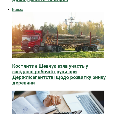
Бізнес
Костянтин Шевчук взяв участь у
засіданні робочої групи при
Держлісагентстві щодо розвитку ринку
деревини