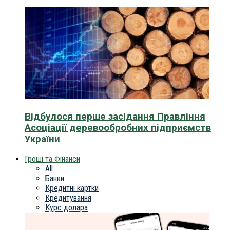
Відбулося перше засідання Правління
Асоціації деревообробних підприємств
України
Гроші та Фінанси
All
Банки
Кредитні картки
Кредитування
Курс долара