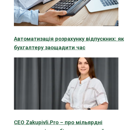
Автоматизація розрахунку відпускних: як
бухгалтеру заощадити час
CEO Zakupivli.Pro – про мільярдні