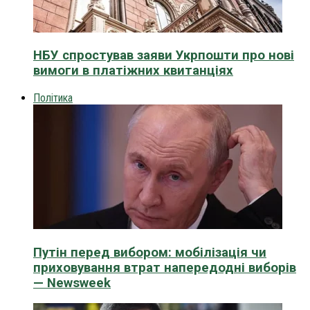
НБУ спростував заяви Укрпошти про нові
вимоги в платіжних квитанціях
Політика
Путін перед вибором: мобілізація чи
приховування втрат напередодні виборів
— Newsweek