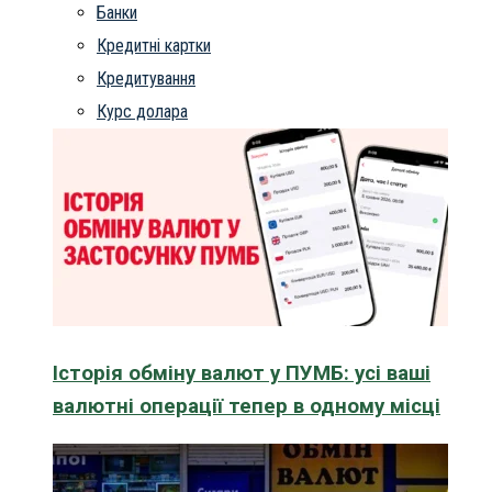
Банки
Кредитні картки
Кредитування
Курс долара
Історія обміну валют у ПУМБ: усі ваші
валютні операції тепер в одному місці