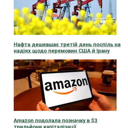
Нафта дешевшає третій день поспіль на
надіях щодо перемовин США й Ірану
Amazon подолала позначку в $3
трильйони капіталізації