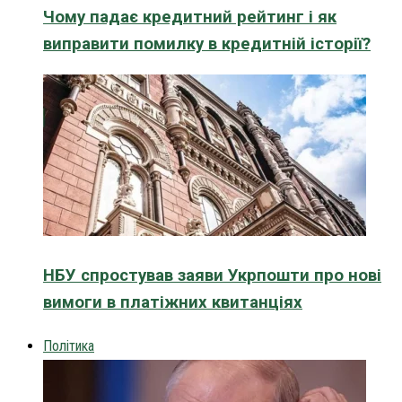
Чому падає кредитний рейтинг і як
виправити помилку в кредитній історії?
НБУ спростував заяви Укрпошти про нові
вимоги в платіжних квитанціях
Політика