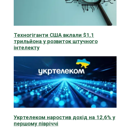
Техногіганти США вклали $1,1
трильйона у розвиток штучного
інтелекту
Укртелеком наростив дохід на 12,6% у
першому півріччі