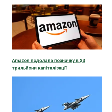
Amazon подолала позначку в $3
трильйони капіталізації