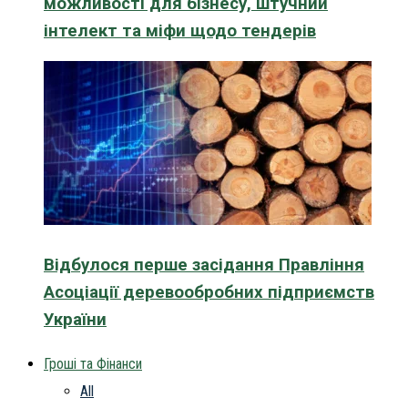
можливості для бізнесу, штучний
інтелект та міфи щодо тендерів
Відбулося перше засідання Правління
Асоціації деревообробних підприємств
України
Гроші та Фінанси
All