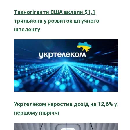
Техногіганти США вклали $1,1
трильйона у розвиток штучного
інтелекту
Укртелеком наростив дохід на 12,6% у
першому півріччі