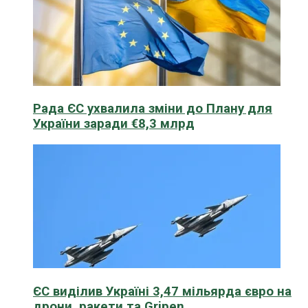
Рада ЄС ухвалила зміни до Плану для
України заради €8,3 млрд
ЄС виділив Україні 3,47 мільярда євро на
дрони, ракети та Gripen