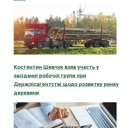
Костянтин Шевчук взяв участь у
засіданні робочої групи при
Держлісагентстві щодо розвитку ринку
деревини