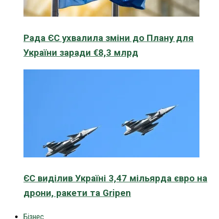
Рада ЄС ухвалила зміни до Плану для
України заради €8,3 млрд
ЄС виділив Україні 3,47 мільярда євро на
дрони, ракети та Gripen
Бізнес