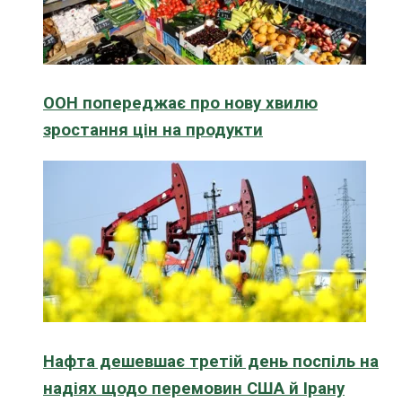
ООН попереджає про нову хвилю
зростання цін на продукти
Нафта дешевшає третій день поспіль на
надіях щодо перемовин США й Ірану