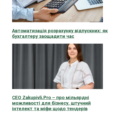
Автоматизація розрахунку відпускних: як
бухгалтеру заощадити час
CEO Zakupivli.Pro – про мільярдні
можливості для бізнесу, штучний
інтелект та міфи щодо тендерів