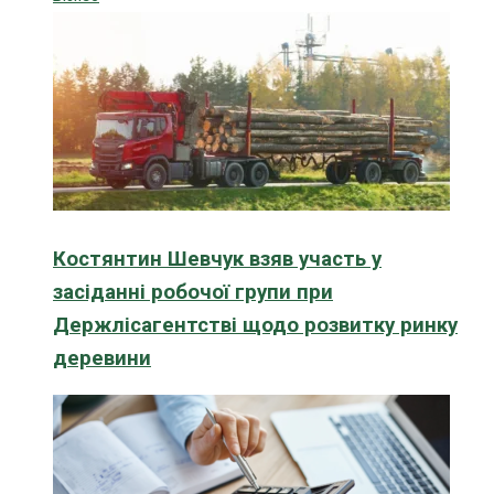
Костянтин Шевчук взяв участь у
засіданні робочої групи при
Держлісагентстві щодо розвитку ринку
деревини