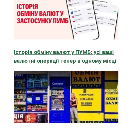
Історія обміну валют у ПУМБ: усі ваші
валютні операції тепер в одному місці