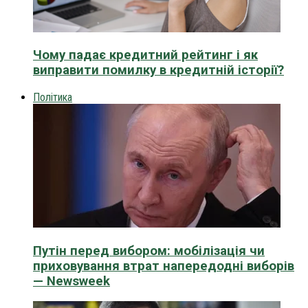
Чому падає кредитний рейтинг і як
виправити помилку в кредитній історії?
Політика
Путін перед вибором: мобілізація чи
приховування втрат напередодні виборів
— Newsweek