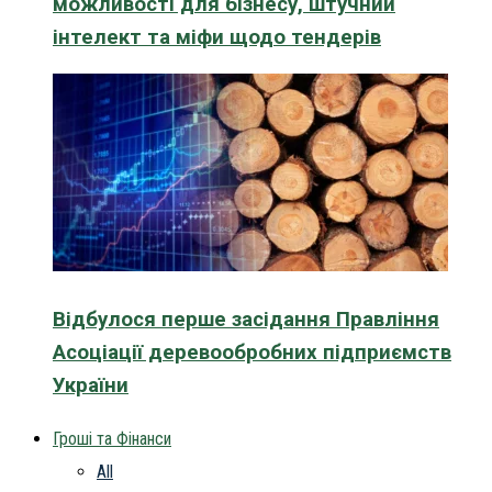
можливості для бізнесу, штучний
інтелект та міфи щодо тендерів
Відбулося перше засідання Правління
Асоціації деревообробних підприємств
України
Гроші та Фінанси
All