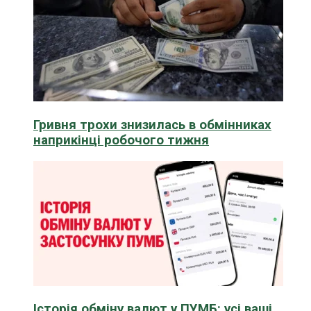
Гривня трохи знизилась в обмінниках
наприкінці робочого тижня
Історія обміну валют у ПУМБ: усі ваші