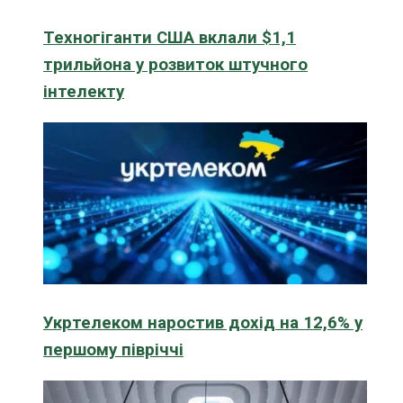
Техногіганти США вклали $1,1
трильйона у розвиток штучного
інтелекту
Укртелеком наростив дохід на 12,6% у
першому півріччі