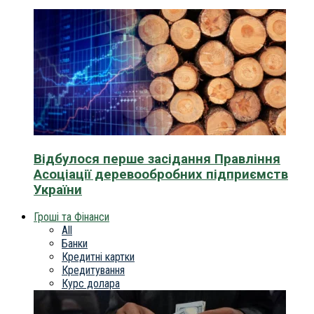
Відбулося перше засідання Правління
Асоціації деревообробних підприємств
України
Гроші та Фінанси
All
Банки
Кредитні картки
Кредитування
Курс долара