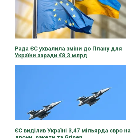
Рада ЄС ухвалила зміни до Плану для
України заради €8,3 млрд
ЄС виділив Україні 3,47 мільярда євро на
дрони, ракети та Gripen