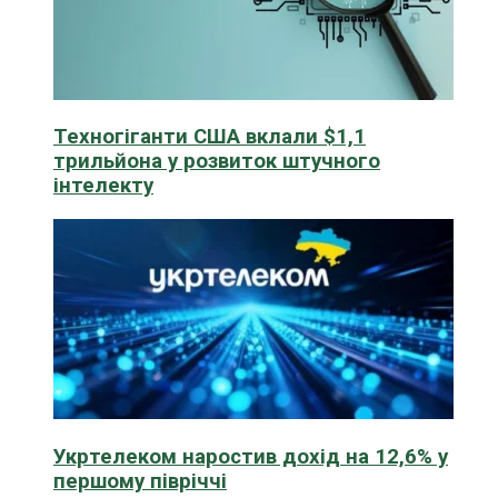
Техногіганти США вклали $1,1
трильйона у розвиток штучного
інтелекту
Укртелеком наростив дохід на 12,6% у
першому півріччі