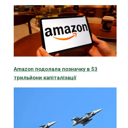
Amazon подолала позначку в $3
трильйони капіталізації