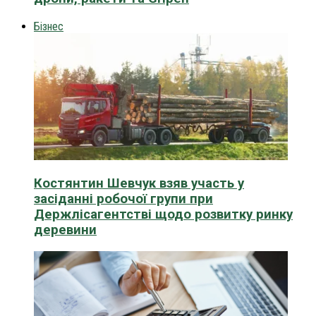
Бізнес
Костянтин Шевчук взяв участь у
засіданні робочої групи при
Держлісагентстві щодо розвитку ринку
деревини