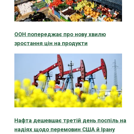
ООН попереджає про нову хвилю
зростання цін на продукти
Нафта дешевшає третій день поспіль на
надіях щодо перемовин США й Ірану