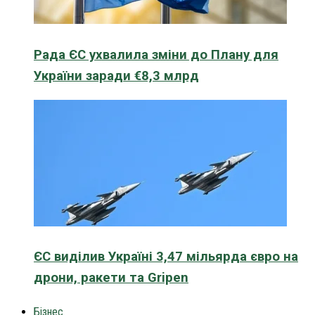
Рада ЄС ухвалила зміни до Плану для
України заради €8,3 млрд
ЄС виділив Україні 3,47 мільярда євро на
дрони, ракети та Gripen
Бізнес