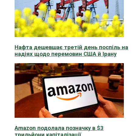
Нафта дешевшає третій день поспіль на
надіях щодо перемовин США й Ірану
Amazon подолала позначку в $3
трильйони капіталізації