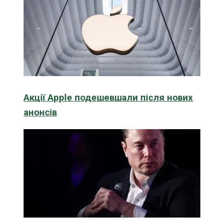
Акції Apple подешевшали після нових
анонсів