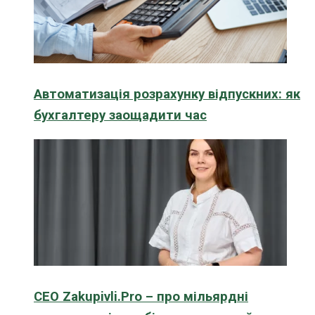
Автоматизація розрахунку відпускних: як
бухгалтеру заощадити час
CEO Zakupivli.Pro – про мільярдні