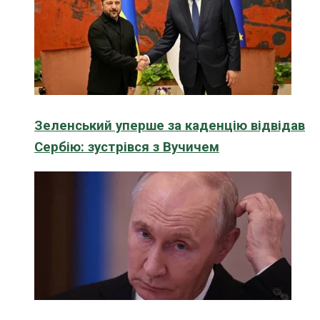
Зеленський уперше за каденцію відвідав
Сербію: зустрівся з Вучичем