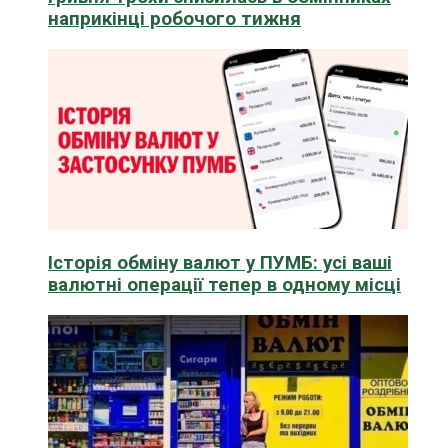
наприкінці робочого тижня
Історія обміну валют у ПУМБ: усі ваші
валютні операції тепер в одному місці