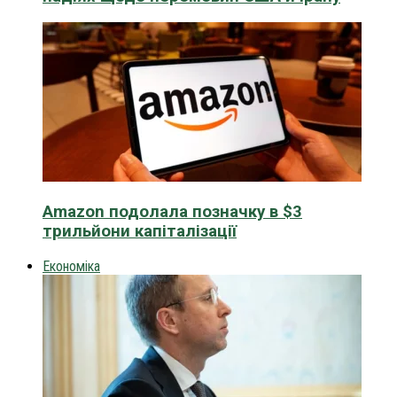
Amazon подолала позначку в $3
трильйони капіталізації
Економіка