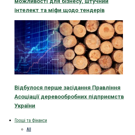
можливості для бізнесу, штучний
інтелект та міфи щодо тендерів
Відбулося перше засідання Правління
Асоціації деревообробних підприємств
України
Гроші та Фінанси
All