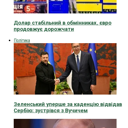
Долар стабільний в обмінниках, євро
продовжує дорожчати
Політика
Зеленський уперше за каденцію відвідав
Сербію: зустрівся з Вучичем