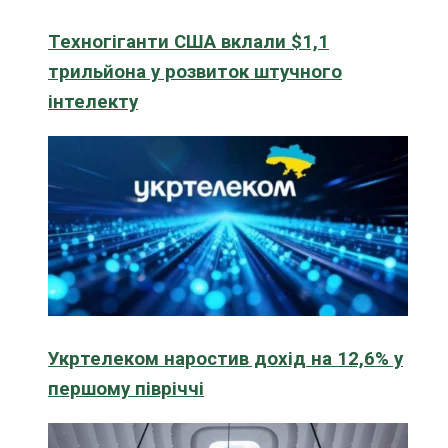
Техногіганти США вклали $1,1
трильйона у розвиток штучного
інтелекту
Укртелеком наростив дохід на 12,6% у
першому півріччі