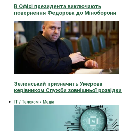
В Офісі президента виключають
повернення Федорова до Міноборони
Зеленський призначить Умєрова
керівником Служби зовнішньої розвідки
IT / Телеком / Медіа