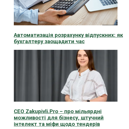
Автоматизація розрахунку відпускних: як
бухгалтеру заощадити час
CEO Zakupivli.Pro – про мільярдні
можливості для бізнесу, штучний
інтелект та міфи щодо тендерів