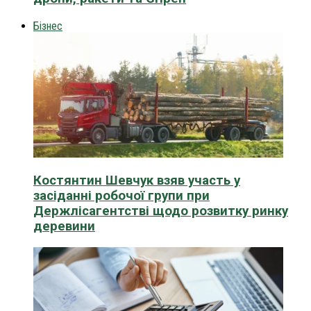
Бізнес
Костянтин Шевчук взяв участь у
засіданні робочої групи при
Держлісагентстві щодо розвитку ринку
деревини