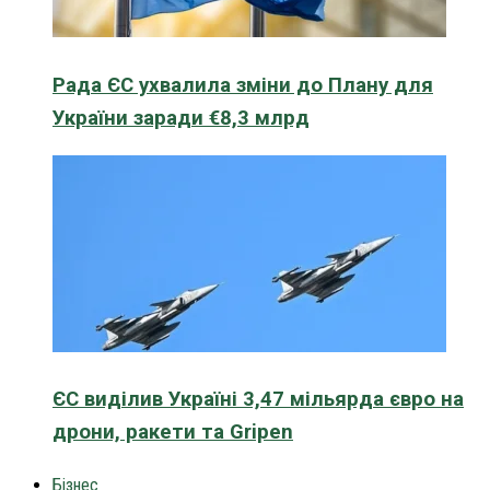
Рада ЄС ухвалила зміни до Плану для
України заради €8,3 млрд
ЄС виділив Україні 3,47 мільярда євро на
дрони, ракети та Gripen
Бізнес