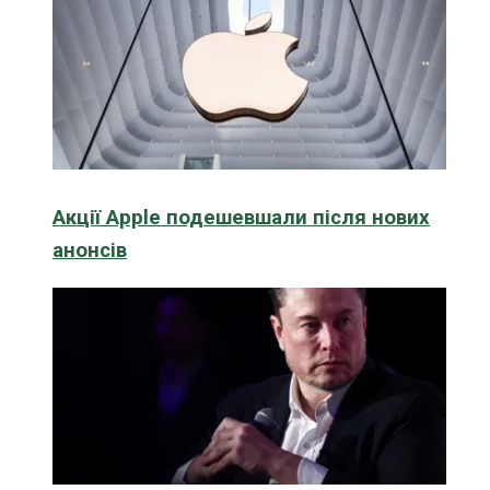
Акції Apple подешевшали після нових
анонсів