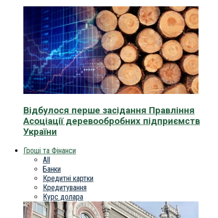
Відбулося перше засідання Правління
Асоціації деревообробних підприємств
України
Гроші та Фінанси
All
Банки
Кредитні картки
Кредитування
Курс долара