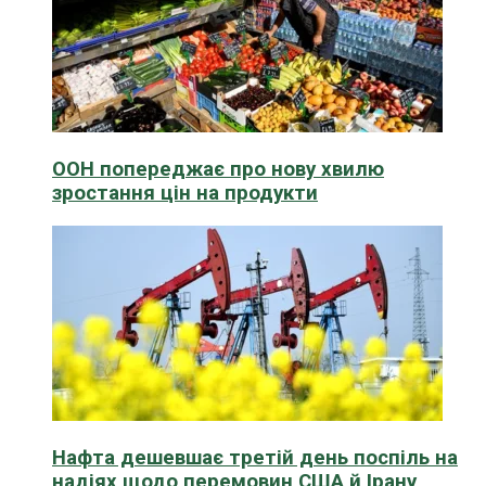
ООН попереджає про нову хвилю
зростання цін на продукти
Нафта дешевшає третій день поспіль на
надіях щодо перемовин США й Ірану