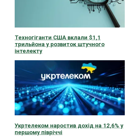
Техногіганти США вклали $1,1
трильйона у розвиток штучного
інтелекту
Укртелеком наростив дохід на 12,6% у
першому півріччі