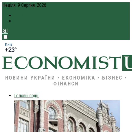
Неділя, 9 Серпня, 2026
ПРО НАС
КРЕДИТ ОНЛАЙН
RU
Київ
+23°
НОВИНИ УКРАЇНИ • ЕКОНОМІКА • БІЗНЕС •
ФІНАНСИ
Головні події