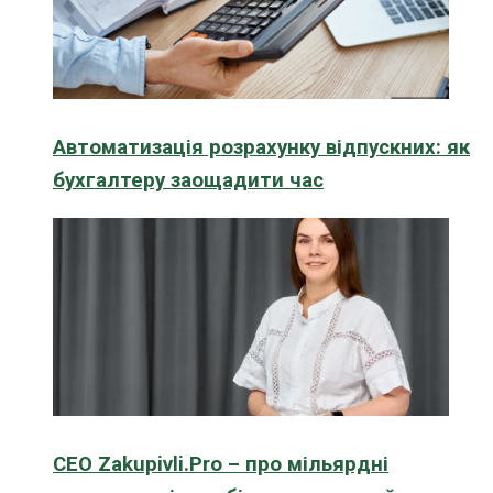
Автоматизація розрахунку відпускних: як
бухгалтеру заощадити час
CEO Zakupivli.Pro – про мільярдні