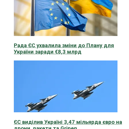
Рада ЄС ухвалила зміни до Плану для
України заради €8,3 млрд
ЄС виділив Україні 3,47 мільярда євро на
дрони, ракети та Gripen