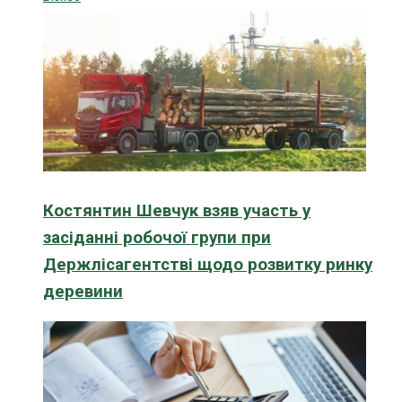
Костянтин Шевчук взяв участь у
засіданні робочої групи при
Держлісагентстві щодо розвитку ринку
деревини