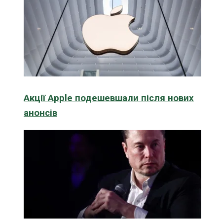
Акції Apple подешевшали після нових
анонсів