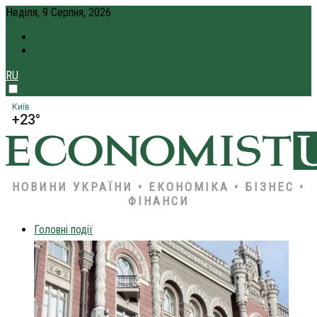
Неділя, 9 Серпня, 2026
ПРО НАС
КРЕДИТ ОНЛАЙН
RU
Київ
+23°
НОВИНИ УКРАЇНИ • ЕКОНОМІКА • БІЗНЕС •
ФІНАНСИ
Головні події