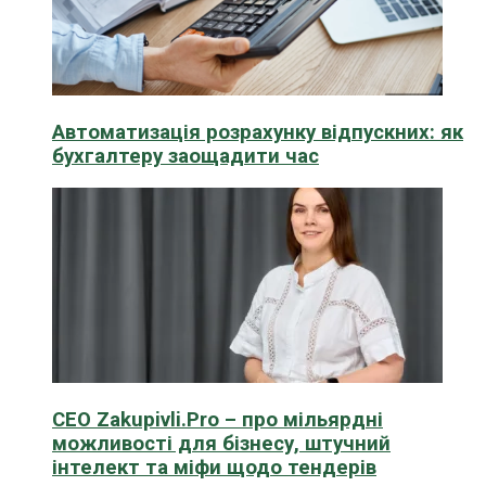
Автоматизація розрахунку відпускних: як
бухгалтеру заощадити час
CEO Zakupivli.Pro – про мільярдні
можливості для бізнесу, штучний
інтелект та міфи щодо тендерів