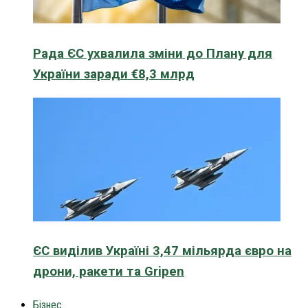
Рада ЄС ухвалила зміни до Плану для
України заради €8,3 млрд
ЄС виділив Україні 3,47 мільярда євро на
дрони, ракети та Gripen
Бізнес