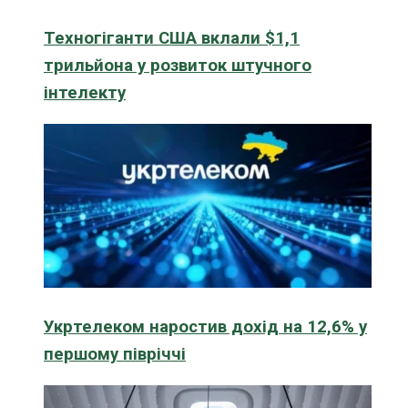
Техногіганти США вклали $1,1
трильйона у розвиток штучного
інтелекту
Укртелеком наростив дохід на 12,6% у
першому півріччі