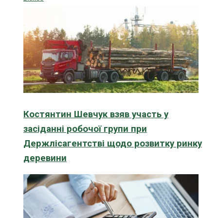
Костянтин Шевчук взяв участь у
засіданні робочої групи при
Держлісагентстві щодо розвитку ринку
деревини