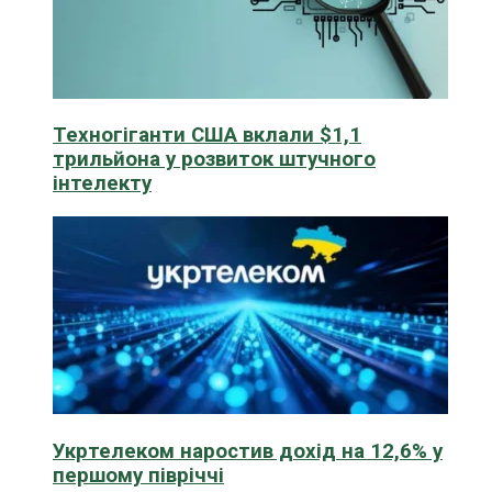
Техногіганти США вклали $1,1
трильйона у розвиток штучного
інтелекту
Укртелеком наростив дохід на 12,6% у
першому півріччі