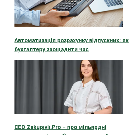
Автоматизація розрахунку відпускних: як
бухгалтеру заощадити час
CEO Zakupivli.Pro – про мільярдні