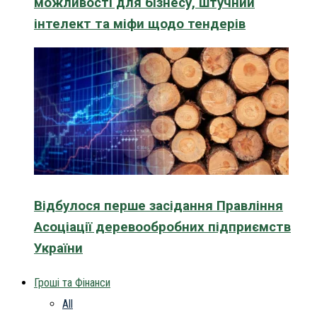
можливості для бізнесу, штучний
інтелект та міфи щодо тендерів
Відбулося перше засідання Правління
Асоціації деревообробних підприємств
України
Гроші та Фінанси
All