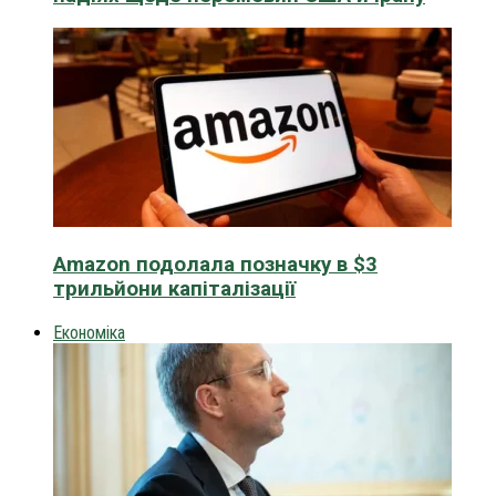
Amazon подолала позначку в $3
трильйони капіталізації
Економіка