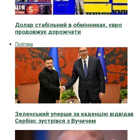
Долар стабільний в обмінниках, євро
продовжує дорожчати
Політика
Зеленський уперше за каденцію відвідав
Сербію: зустрівся з Вучичем