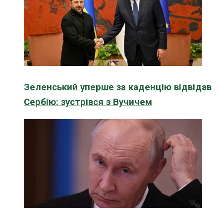
Зеленський уперше за каденцію відвідав
Сербію: зустрівся з Вучичем