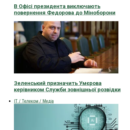
В Офісі президента виключають
повернення Федорова до Міноборони
Зеленський призначить Умєрова
керівником Служби зовнішньої розвідки
IT / Телеком / Медіа