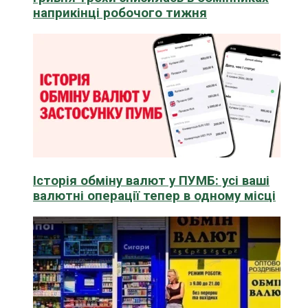
наприкінці робочого тижня
Історія обміну валют у ПУМБ: усі ваші
валютні операції тепер в одному місці