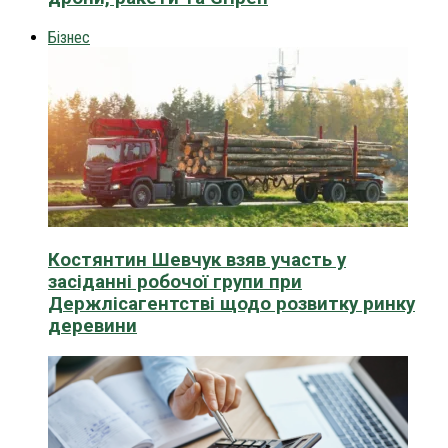
Бізнес
Костянтин Шевчук взяв участь у
засіданні робочої групи при
Держлісагентстві щодо розвитку ринку
деревини