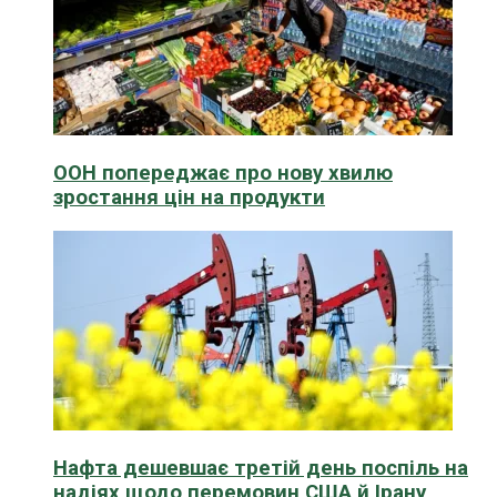
ООН попереджає про нову хвилю
зростання цін на продукти
Нафта дешевшає третій день поспіль на
надіях щодо перемовин США й Ірану