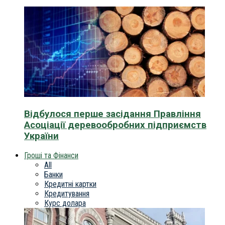
Відбулося перше засідання Правління
Асоціації деревообробних підприємств
України
Гроші та Фінанси
All
Банки
Кредитні картки
Кредитування
Курс долара