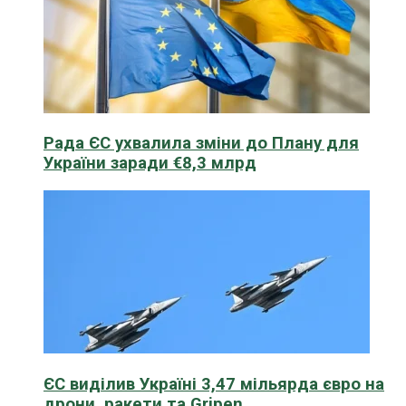
Рада ЄС ухвалила зміни до Плану для
України заради €8,3 млрд
ЄС виділив Україні 3,47 мільярда євро на
дрони, ракети та Gripen