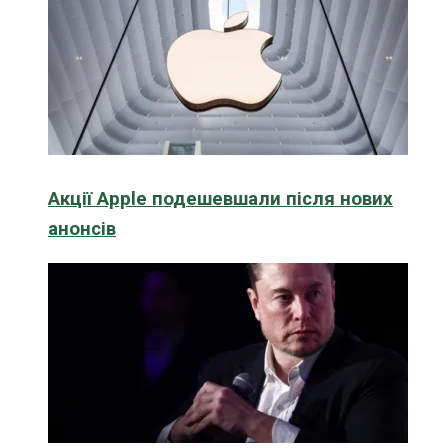
Акції Apple подешевшали після нових
анонсів