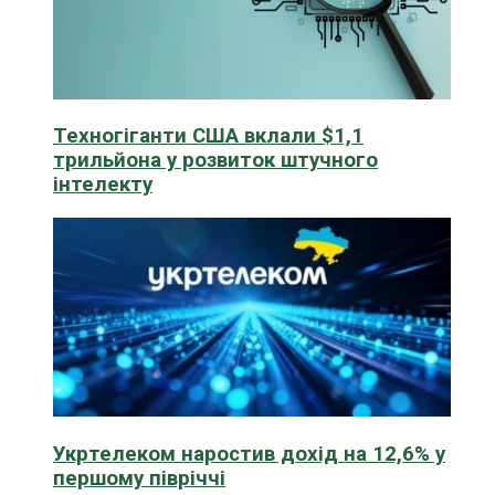
Техногіганти США вклали $1,1
трильйона у розвиток штучного
інтелекту
Укртелеком наростив дохід на 12,6% у
першому півріччі