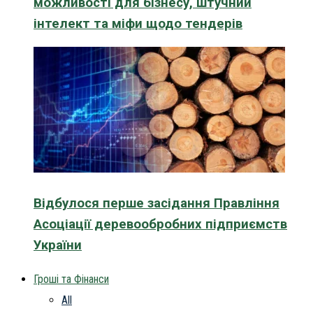
можливості для бізнесу, штучний
інтелект та міфи щодо тендерів
Відбулося перше засідання Правління
Асоціації деревообробних підприємств
України
Гроші та Фінанси
All