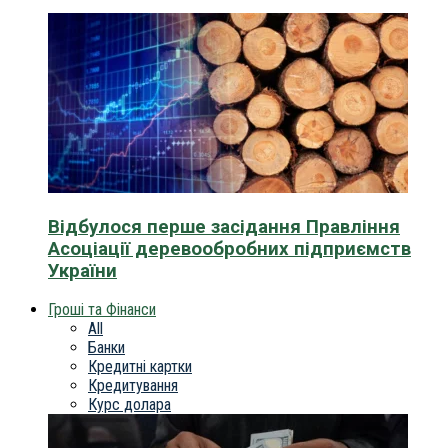
Відбулося перше засідання Правління
Асоціації деревообробних підприємств
України
Гроші та Фінанси
All
Банки
Кредитні картки
Кредитування
Курс долара