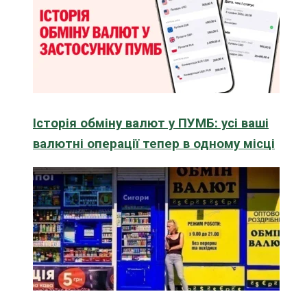
Історія обміну валют у ПУМБ: усі ваші
валютні операції тепер в одному місці