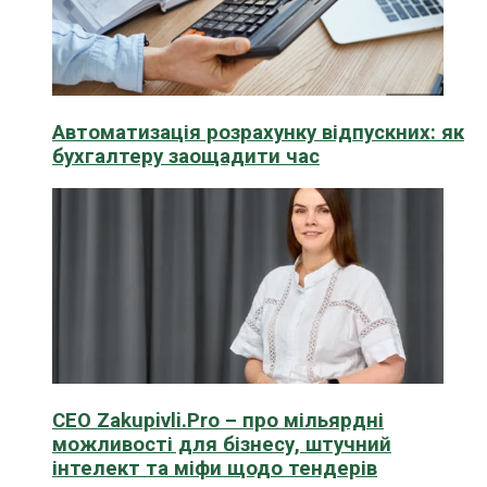
Автоматизація розрахунку відпускних: як
бухгалтеру заощадити час
CEO Zakupivli.Pro – про мільярдні
можливості для бізнесу, штучний
інтелект та міфи щодо тендерів