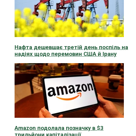
Нафта дешевшає третій день поспіль на
надіях щодо перемовин США й Ірану
Amazon подолала позначку в $3
трильйони капіталізації