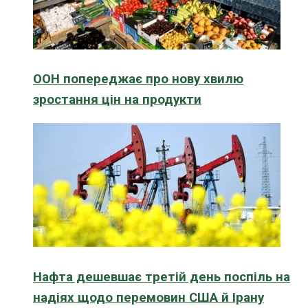
ООН попереджає про нову хвилю
зростання цін на продукти
Нафта дешевшає третій день поспіль на
надіях щодо перемовин США й Ірану