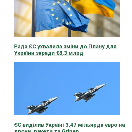
Рада ЄС ухвалила зміни до Плану для
України заради €8,3 млрд
ЄС виділив Україні 3,47 мільярда євро на
дрони, ракети та Gripen