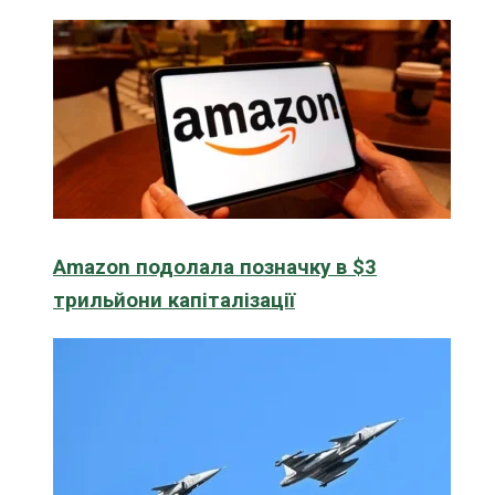
Amazon подолала позначку в $3
трильйони капіталізації