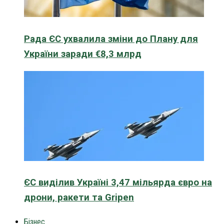
Рада ЄС ухвалила зміни до Плану для
України заради €8,3 млрд
ЄС виділив Україні 3,47 мільярда євро на
дрони, ракети та Gripen
Бізнес