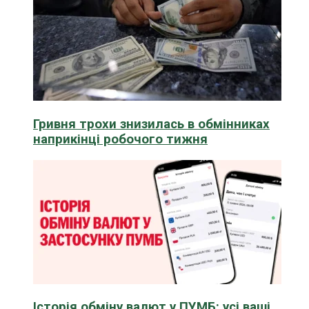
Гривня трохи знизилась в обмінниках
наприкінці робочого тижня
Історія обміну валют у ПУМБ: усі ваші