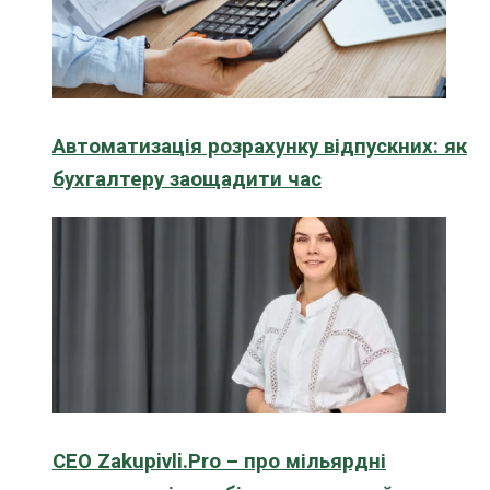
Автоматизація розрахунку відпускних: як
бухгалтеру заощадити час
CEO Zakupivli.Pro – про мільярдні