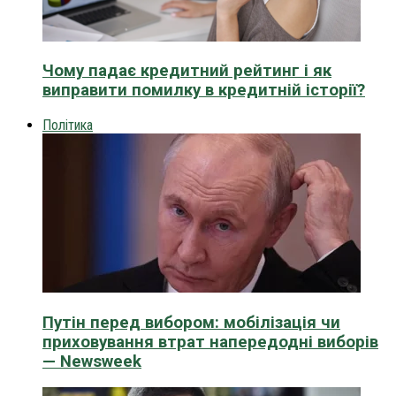
Чому падає кредитний рейтинг і як
виправити помилку в кредитній історії?
Політика
Путін перед вибором: мобілізація чи
приховування втрат напередодні виборів
— Newsweek