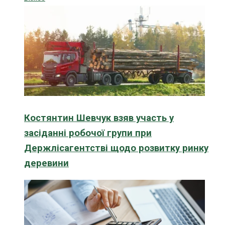
Костянтин Шевчук взяв участь у
засіданні робочої групи при
Держлісагентстві щодо розвитку ринку
деревини