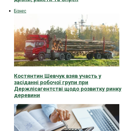
Бізнес
Костянтин Шевчук взяв участь у
засіданні робочої групи при
Держлісагентстві щодо розвитку ринку
деревини