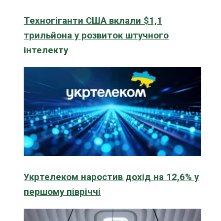
Техногіганти США вклали $1,1
трильйона у розвиток штучного
інтелекту
Укртелеком наростив дохід на 12,6% у
першому півріччі