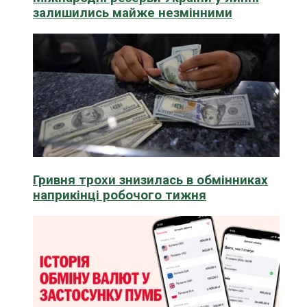
залишились майже незмінними
Гривня трохи знизилась в обмінниках
наприкінці робочого тижня