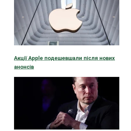
Акції Apple подешевшали після нових
анонсів