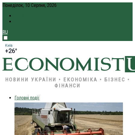
Понеділок, 10 Серпня, 2026
ПРО НАС
КРЕДИТ ОНЛАЙН
RU
Київ
+26°
НОВИНИ УКРАЇНИ • ЕКОНОМІКА • БІЗНЕС •
ФІНАНСИ
Головні події