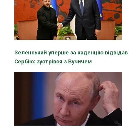
Зеленський уперше за каденцію відвідав
Сербію: зустрівся з Вучичем