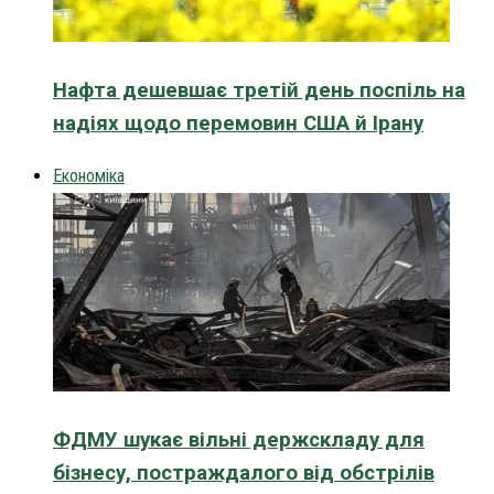
Нафта дешевшає третій день поспіль на
надіях щодо перемовин США й Ірану
Економіка
ФДМУ шукає вільні держскладу для
бізнесу, постраждалого від обстрілів