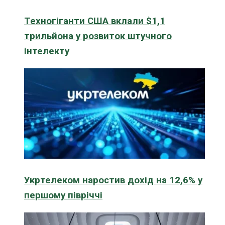
Техногіганти США вклали $1,1
трильйона у розвиток штучного
інтелекту
Укртелеком наростив дохід на 12,6% у
першому півріччі