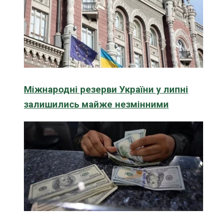
Міжнародні резерви України у липні
залишились майже незмінними