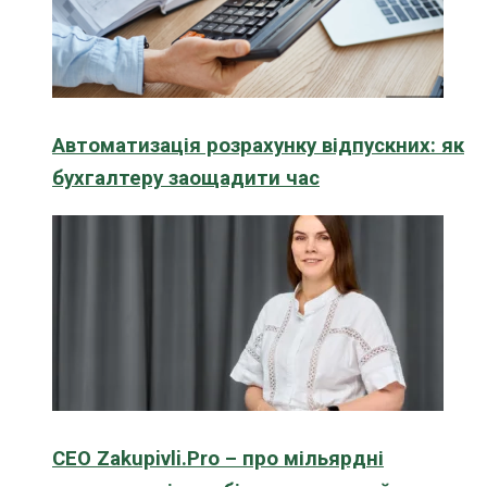
Автоматизація розрахунку відпускних: як
бухгалтеру заощадити час
CEO Zakupivli.Pro – про мільярдні