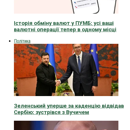
Історія обміну валют у ПУМБ: усі ваші
валютні операції тепер в одному місці
Політика
Зеленський уперше за каденцію відвідав
Сербію: зустрівся з Вучичем