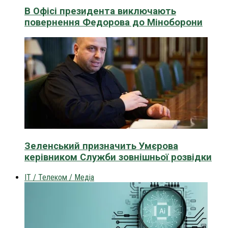
В Офісі президента виключають
повернення Федорова до Міноборони
Зеленський призначить Умєрова
керівником Служби зовнішньої розвідки
IT / Телеком / Медіа