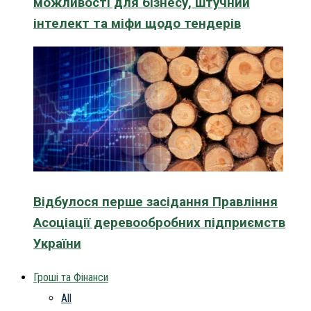
можливості для бізнесу, штучний
інтелект та міфи щодо тендерів
Відбулося перше засідання Правління
Асоціації деревообробних підприємств
України
Гроші та Фінанси
All