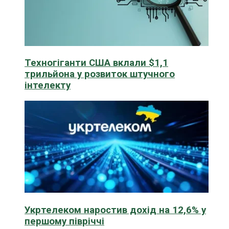
Техногіганти США вклали $1,1
трильйона у розвиток штучного
інтелекту
Укртелеком наростив дохід на 12,6% у
першому півріччі