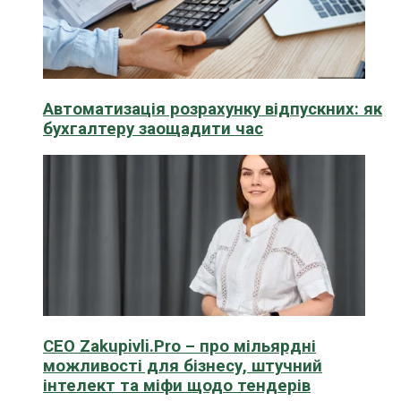
Автоматизація розрахунку відпускних: як
бухгалтеру заощадити час
CEO Zakupivli.Pro – про мільярдні
можливості для бізнесу, штучний
інтелект та міфи щодо тендерів