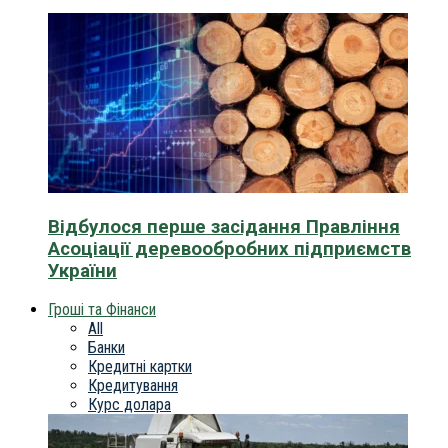
Відбулося перше засідання Правління
Асоціації деревообробних підприємств
України
Гроші та Фінанси
All
Банки
Кредитні картки
Кредитування
Курс долара