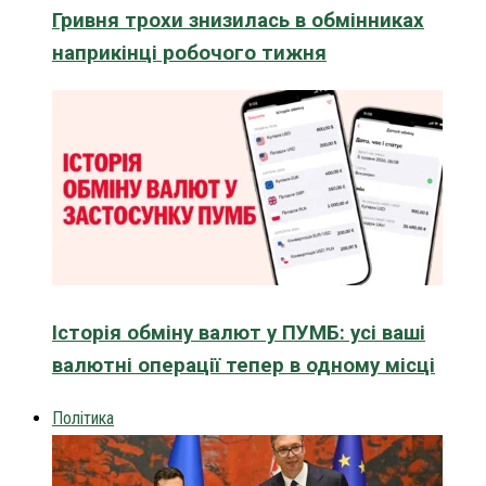
Гривня трохи знизилась в обмінниках
наприкінці робочого тижня
Історія обміну валют у ПУМБ: усі ваші
валютні операції тепер в одному місці
Політика