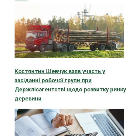
Костянтин Шевчук взяв участь у
засіданні робочої групи при
Держлісагентстві щодо розвитку ринку
деревини