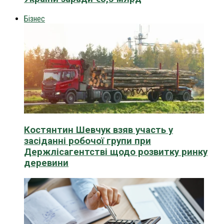
Бізнес
Костянтин Шевчук взяв участь у
засіданні робочої групи при
Держлісагентстві щодо розвитку ринку
деревини