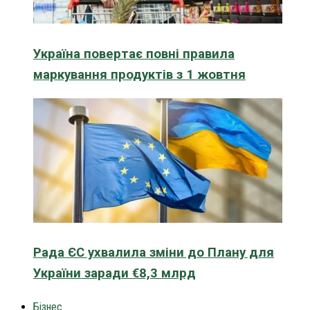
Україна повертає повні правила
маркування продуктів з 1 жовтня
Рада ЄС ухвалила зміни до Плану для
України заради €8,3 млрд
Бізнес