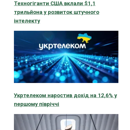
Техногіганти США вклали $1,1
трильйона у розвиток штучного
інтелекту
Укртелеком наростив дохід на 12,6% у
першому півріччі