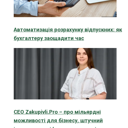
Автоматизація розрахунку відпускних: як
бухгалтеру заощадити час
CEO Zakupivli.Pro – про мільярдні
можливості для бізнесу, штучний