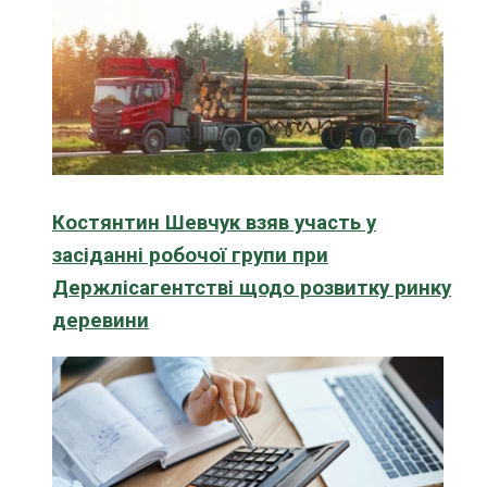
Костянтин Шевчук взяв участь у
засіданні робочої групи при
Держлісагентстві щодо розвитку ринку
деревини