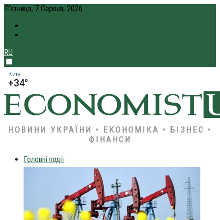
П’ятниця, 7 Серпня, 2026
ПРО НАС
КРЕДИТ ОНЛАЙН
RU
Київ
+34°
НОВИНИ УКРАЇНИ • ЕКОНОМІКА • БІЗНЕС •
ФІНАНСИ
Головні події