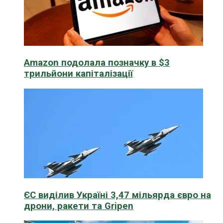
Amazon подолала позначку в $3
трильйони капіталізації
ЄС виділив Україні 3,47 мільярда євро на
дрони, ракети та Gripen