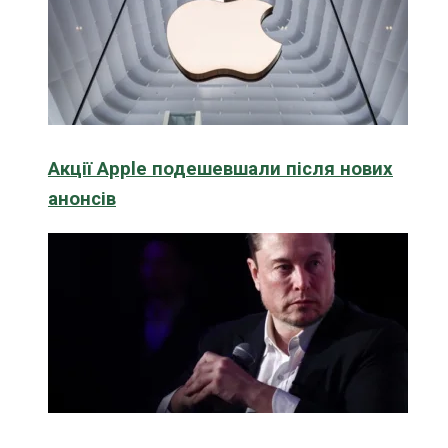
Акції Apple подешевшали після нових
анонсів