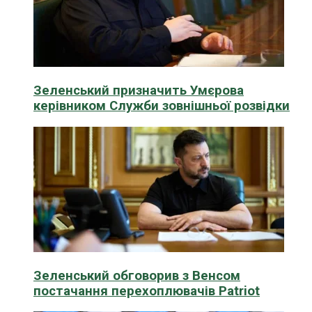
Зеленський призначить Умєрова
керівником Служби зовнішньої розвідки
Зеленський обговорив з Венсом
постачання перехоплювачів Patriot