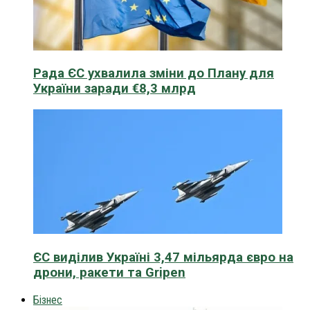
Рада ЄС ухвалила зміни до Плану для
України заради €8,3 млрд
ЄС виділив Україні 3,47 мільярда євро на
дрони, ракети та Gripen
Бізнес