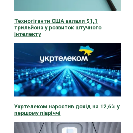
Техногіганти США вклали $1,1
трильйона у розвиток штучного
інтелекту
Укртелеком наростив дохід на 12,6% у
першому півріччі