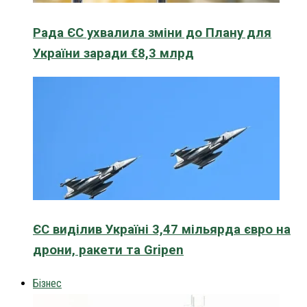
Рада ЄС ухвалила зміни до Плану для
України заради €8,3 млрд
ЄС виділив Україні 3,47 мільярда євро на
дрони, ракети та Gripen
Бізнес