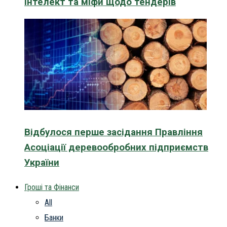
інтелект та міфи щодо тендерів
Відбулося перше засідання Правління
Асоціації деревообробних підприємств
України
Гроші та Фінанси
All
Банки