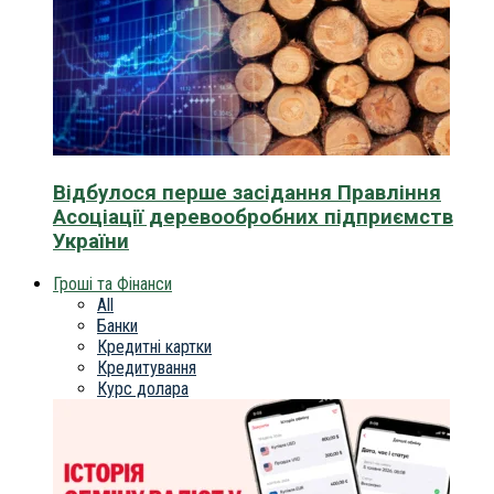
Відбулося перше засідання Правління
Асоціації деревообробних підприємств
України
Гроші та Фінанси
All
Банки
Кредитні картки
Кредитування
Курс долара