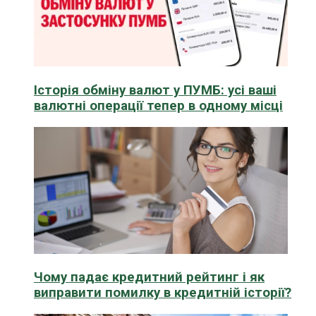
Історія обміну валют у ПУМБ: усі ваші
валютні операції тепер в одному місці
Чому падає кредитний рейтинг і як
виправити помилку в кредитній історії?