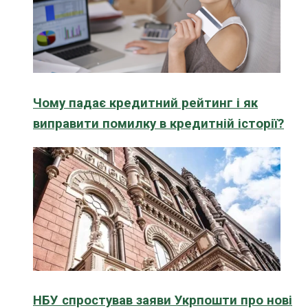
Чому падає кредитний рейтинг і як
виправити помилку в кредитній історії?
НБУ спростував заяви Укрпошти про нові