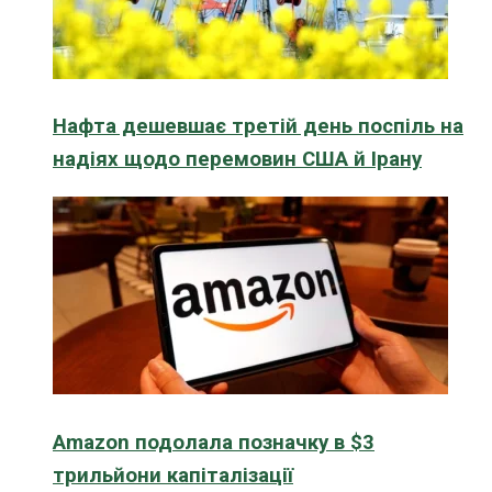
Нафта дешевшає третій день поспіль на
надіях щодо перемовин США й Ірану
Amazon подолала позначку в $3
трильйони капіталізації