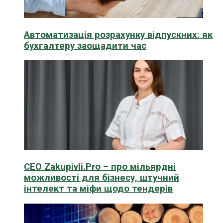
Автоматизація розрахунку відпускних: як
бухгалтеру заощадити час
CEO Zakupivli.Pro – про мільярдні
можливості для бізнесу, штучний
інтелект та міфи щодо тендерів