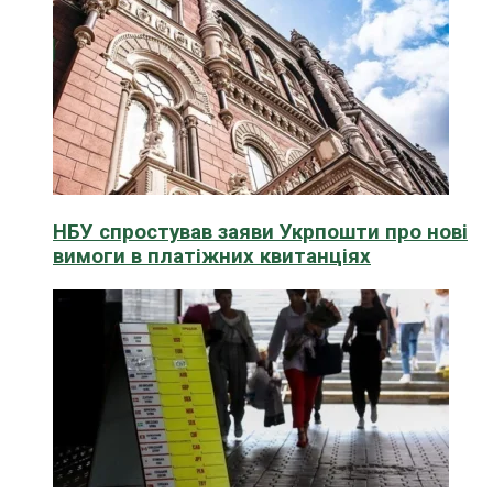
НБУ спростував заяви Укрпошти про нові
вимоги в платіжних квитанціях