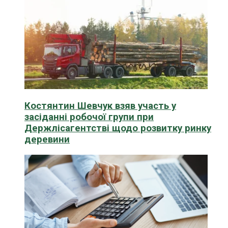
Костянтин Шевчук взяв участь у
засіданні робочої групи при
Держлісагентстві щодо розвитку ринку
деревини