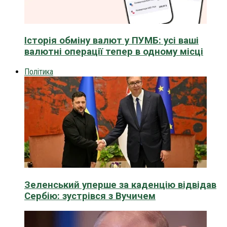
Історія обміну валют у ПУМБ: усі ваші
валютні операції тепер в одному місці
Політика
Зеленський уперше за каденцію відвідав
Сербію: зустрівся з Вучичем