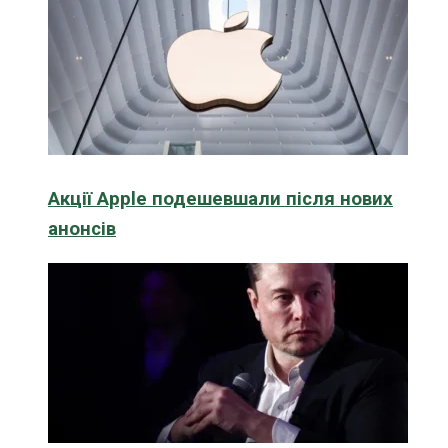
Акції Apple подешевшали після нових
анонсів