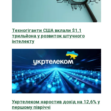
Техногіганти США вклали $1,1
трильйона у розвиток штучного
інтелекту
Укртелеком наростив дохід на 12,6% у
першому півріччі