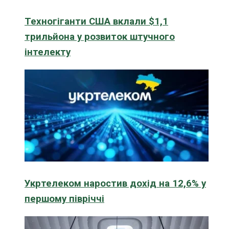
Техногіганти США вклали $1,1
трильйона у розвиток штучного
інтелекту
Укртелеком наростив дохід на 12,6% у
першому півріччі