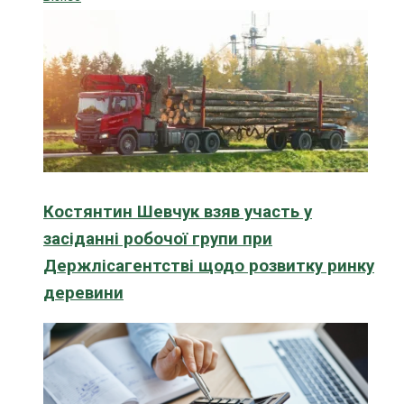
Костянтин Шевчук взяв участь у
засіданні робочої групи при
Держлісагентстві щодо розвитку ринку
деревини