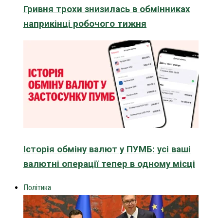
Гривня трохи знизилась в обмінниках
наприкінці робочого тижня
Історія обміну валют у ПУМБ: усі ваші
валютні операції тепер в одному місці
Політика