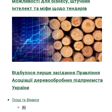
можливості для бізнесу, штучний
інтелект та міфи щодо тендерів
Відбулося перше засідання Правління
Асоціації деревообробних підприємств
України
Гроші та Фінанси
All