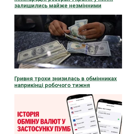
залишились майже незмінними
Гривня трохи знизилась в обмінниках
наприкінці робочого тижня