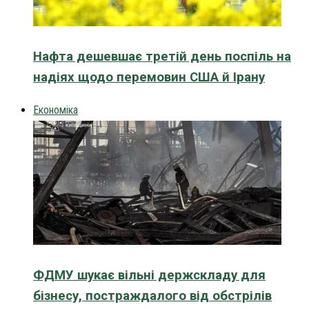
Нафта дешевшає третій день поспіль на
надіях щодо перемовин США й Ірану
Економіка
ФДМУ шукає вільні держскладу для
бізнесу, постраждалого від обстрілів