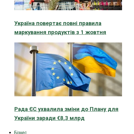
Україна повертає повні правила
маркування продуктів з 1 жовтня
Рада ЄС ухвалила зміни до Плану для
України заради €8,3 млрд
Бізнес