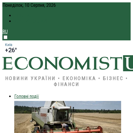
Понеділок, 10 Серпня, 2026
ПРО НАС
КРЕДИТ ОНЛАЙН
RU
Київ
+26°
НОВИНИ УКРАЇНИ • ЕКОНОМІКА • БІЗНЕС •
ФІНАНСИ
Головні події