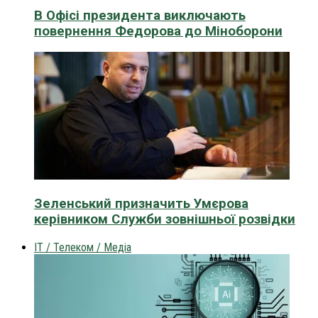
В Офісі президента виключають
повернення Федорова до Міноборони
Зеленський призначить Умєрова
керівником Служби зовнішньої розвідки
IT / Телеком / Медіа