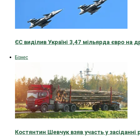
ЄС виділив Україні 3,47 мільярда євро на д
Бізнес
Костянтин Шевчук взяв участь у засіданні