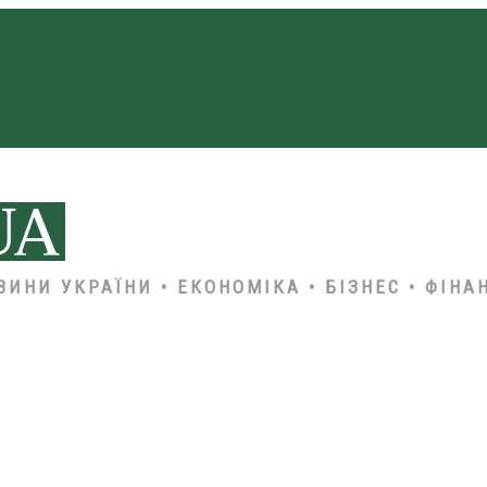
ВИНИ УКРАЇНИ • ЕКОНОМІКА • БІЗНЕС • ФІНА