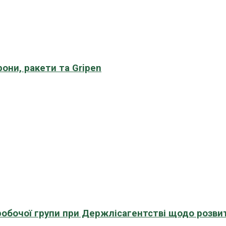
рони, ракети та Gripen
 робочої групи при Держлісагентстві щодо розви