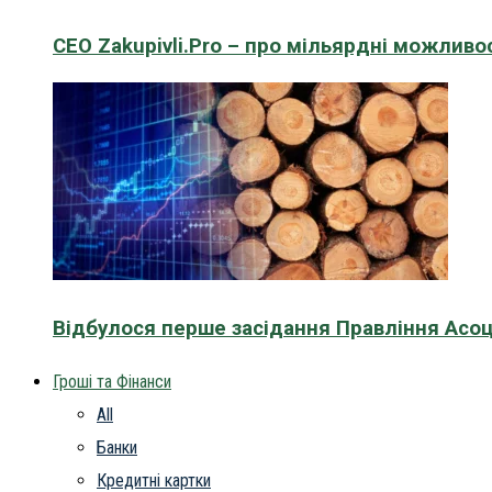
CEO Zakupivli.Pro – про мільярдні можливо
Відбулося перше засідання Правління Асоц
Гроші та Фінанси
All
Банки
Кредитні картки