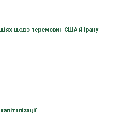
адіях щодо перемовин США й Ірану
апіталізації