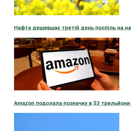
Нафта дешевшає третій день поспіль на н
Amazon подолала позначку в $3 трильйони к