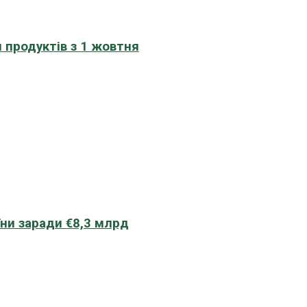
 продуктів з 1 жовтня
їни заради €8,3 млрд