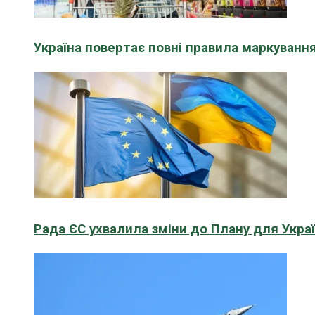
Україна повертає повні правила маркування
Рада ЄС ухвалила зміни до Плану для Укра