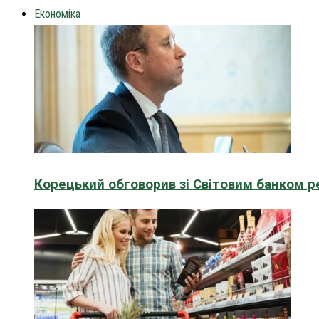
Економіка
Корецький обговорив зі Світовим банком р