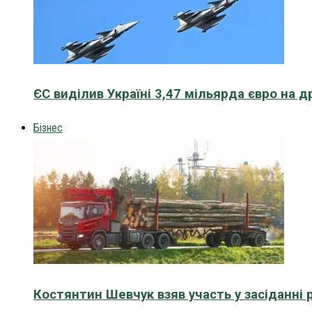
ЄС виділив Україні 3,47 мільярда євро на д
Бізнес
Костянтин Шевчук взяв участь у засіданні