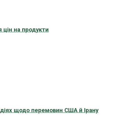
 цін на продукти
адіях щодо перемовин США й Ірану