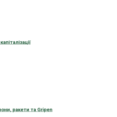
апіталізації
рони, ракети та Gripen