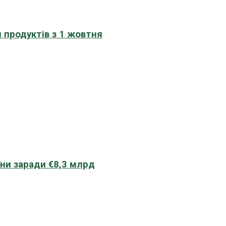
 продуктів з 1 жовтня
їни заради €8,3 млрд