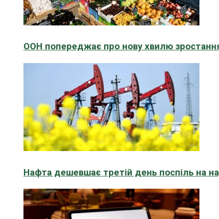
ООН попереджає про нову хвилю зростання
Нафта дешевшає третій день поспіль на н