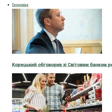
Економіка
Корецький обговорив зі Світовим банком р