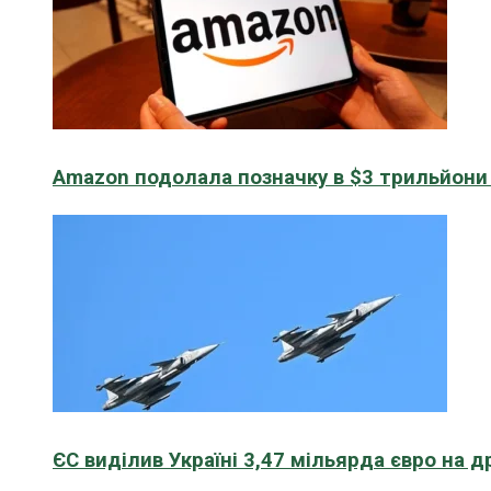
Amazon подолала позначку в $3 трильйони к
ЄС виділив Україні 3,47 мільярда євро на д