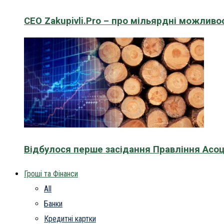
CEO Zakupivli.Pro – про мільярдні можливо
Відбулося перше засідання Правління Асоц
Гроші та Фінанси
All
Банки
Кредитні картки