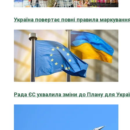
Україна повертає повні правила маркування
Рада ЄС ухвалила зміни до Плану для Укра