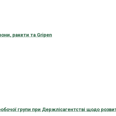
рони, ракети та Gripen
 робочої групи при Держлісагентстві щодо розви