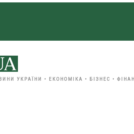
ВИНИ УКРАЇНИ • ЕКОНОМІКА • БІЗНЕС • ФІНА