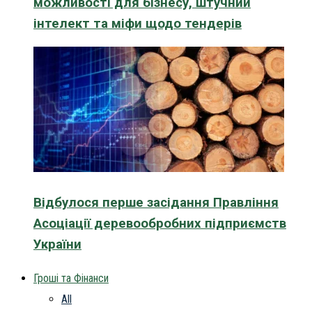
можливості для бізнесу, штучний
інтелект та міфи щодо тендерів
Відбулося перше засідання Правління
Асоціації деревообробних підприємств
України
Гроші та Фінанси
All