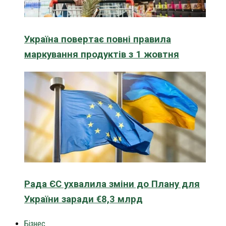
Україна повертає повні правила
маркування продуктів з 1 жовтня
Рада ЄС ухвалила зміни до Плану для
України заради €8,3 млрд
Бізнес