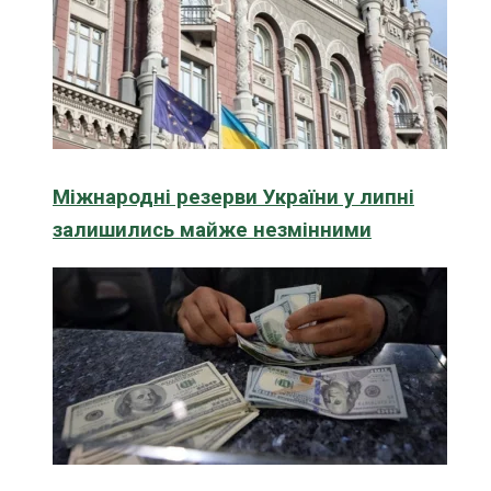
Міжнародні резерви України у липні
залишились майже незмінними