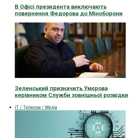
В Офісі президента виключають
повернення Федорова до Міноборони
Зеленський призначить Умєрова
керівником Служби зовнішньої розвідки
IT / Телеком / Медіа