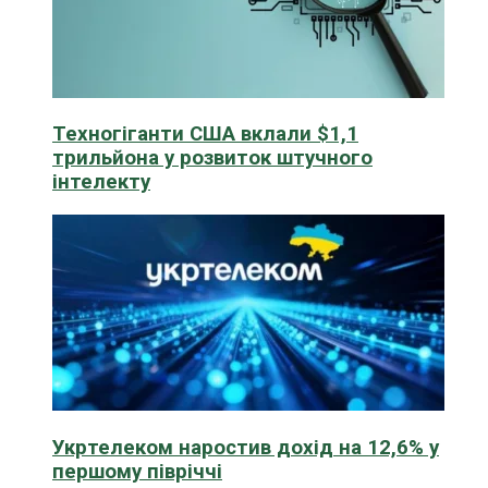
Техногіганти США вклали $1,1
трильйона у розвиток штучного
інтелекту
Укртелеком наростив дохід на 12,6% у
першому півріччі