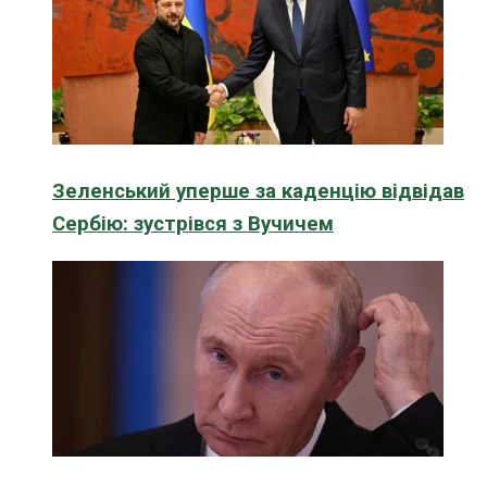
Зеленський уперше за каденцію відвідав
Сербію: зустрівся з Вучичем