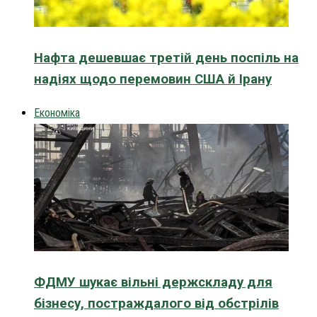
Нафта дешевшає третій день поспіль на
надіях щодо перемовин США й Ірану
Економіка
ФДМУ шукає вільні держскладу для
бізнесу, постраждалого від обстрілів