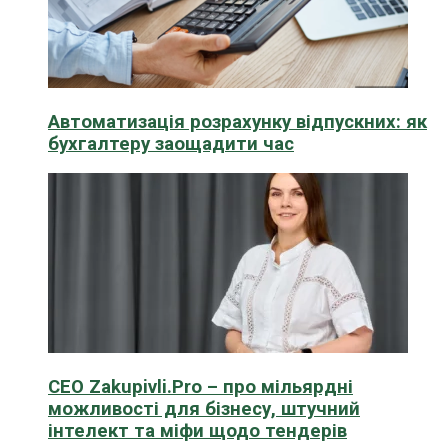
Автоматизація розрахунку відпускних: як
бухгалтеру заощадити час
CEO Zakupivli.Pro – про мільярдні
можливості для бізнесу, штучний
інтелект та міфи щодо тендерів