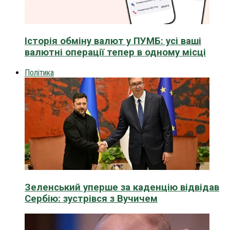
Історія обміну валют у ПУМБ: усі ваші
валютні операції тепер в одному місці
Політика
Зеленський уперше за каденцію відвідав
Сербію: зустрівся з Вучичем