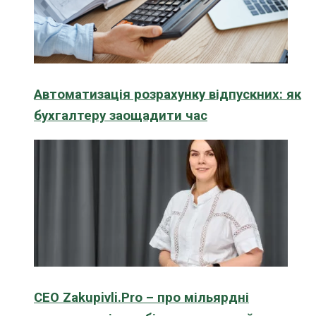
Автоматизація розрахунку відпускних: як
бухгалтеру заощадити час
CEO Zakupivli.Pro – про мільярдні