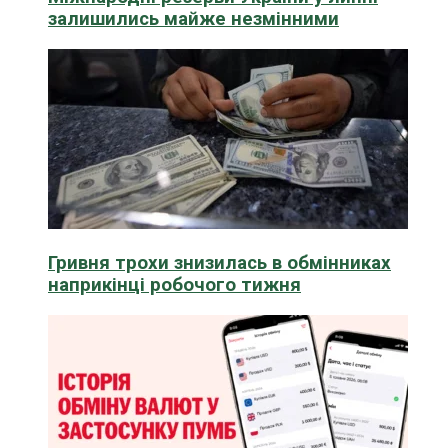
залишились майже незмінними
Гривня трохи знизилась в обмінниках
наприкінці робочого тижня