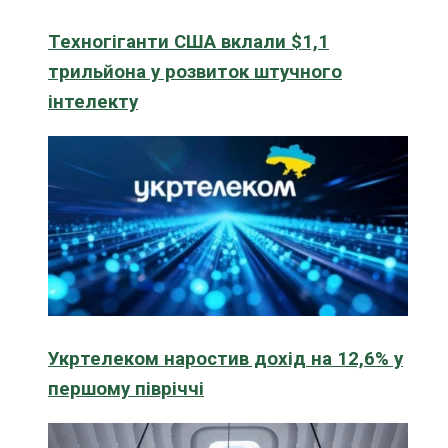
Техногіганти США вклали $1,1
трильйона у розвиток штучного
інтелекту
Укртелеком наростив дохід на 12,6% у
першому півріччі