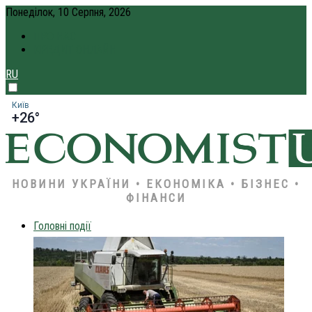
Понеділок, 10 Серпня, 2026
ПРО НАС
КРЕДИТ ОНЛАЙН
RU
Київ
+26°
НОВИНИ УКРАЇНИ • ЕКОНОМІКА • БІЗНЕС •
ФІНАНСИ
Головні події