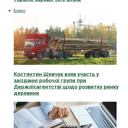
Бізнес
Костянтин Шевчук взяв участь у
засіданні робочої групи при
Держлісагентстві щодо розвитку ринку
деревини