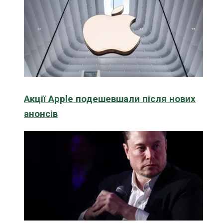
Акції Apple подешевшали після нових
анонсів