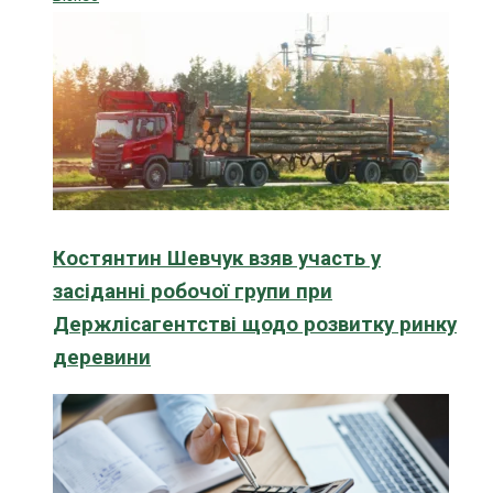
Костянтин Шевчук взяв участь у
засіданні робочої групи при
Держлісагентстві щодо розвитку ринку
деревини