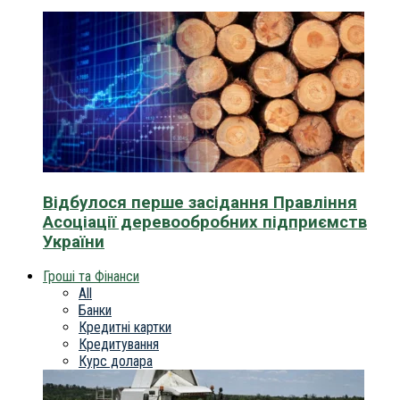
Відбулося перше засідання Правління
Асоціації деревообробних підприємств
України
Гроші та Фінанси
All
Банки
Кредитні картки
Кредитування
Курс долара