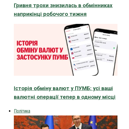
Гривня трохи знизилась в обмінниках
наприкінці робочого тижня
Історія обміну валют у ПУМБ: усі ваші
валютні операції тепер в одному місці
Політика