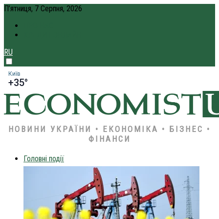
П’ятниця, 7 Серпня, 2026
ПРО НАС
КРЕДИТ ОНЛАЙН
RU
Київ
+35°
НОВИНИ УКРАЇНИ • ЕКОНОМІКА • БІЗНЕС •
ФІНАНСИ
Головні події