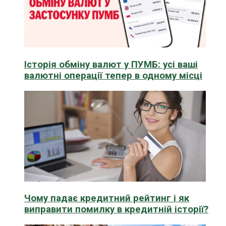
Історія обміну валют у ПУМБ: усі ваші
валютні операції тепер в одному місці
Чому падає кредитний рейтинг і як
виправити помилку в кредитній історії?