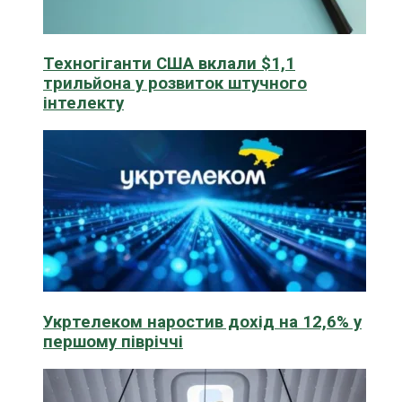
Техногіганти США вклали $1,1
трильйона у розвиток штучного
інтелекту
Укртелеком наростив дохід на 12,6% у
першому півріччі