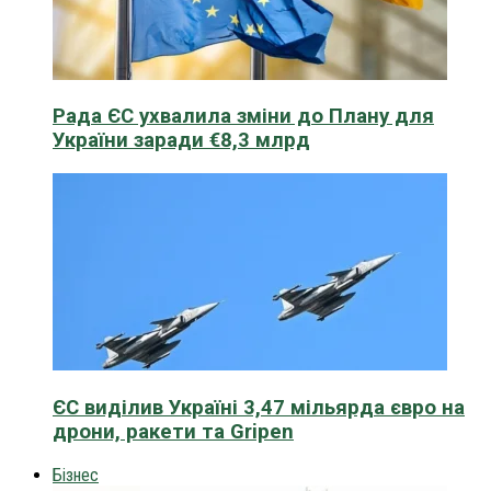
Рада ЄС ухвалила зміни до Плану для
України заради €8,3 млрд
ЄС виділив Україні 3,47 мільярда євро на
дрони, ракети та Gripen
Бізнес