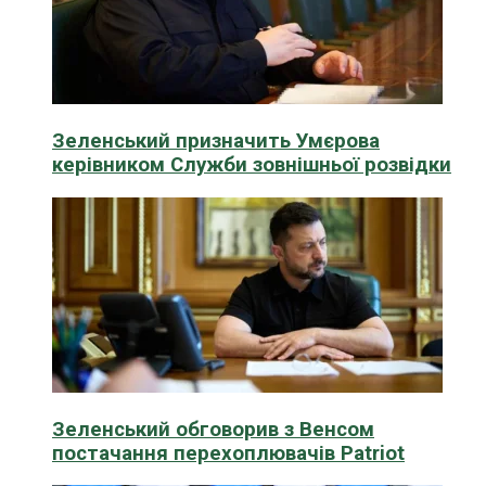
Зеленський призначить Умєрова
керівником Служби зовнішньої розвідки
Зеленський обговорив з Венсом
постачання перехоплювачів Patriot