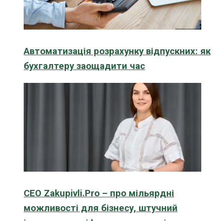
Автоматизація розрахунку відпускних: як
бухгалтеру заощадити час
CEO Zakupivli.Pro – про мільярдні
можливості для бізнесу, штучний