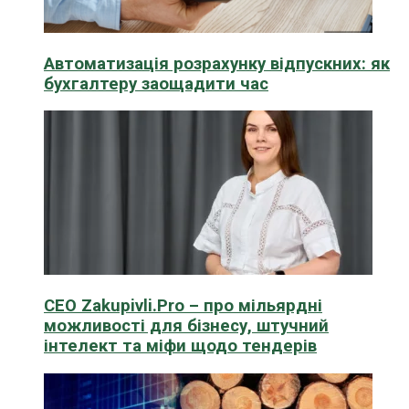
Автоматизація розрахунку відпускних: як
бухгалтеру заощадити час
CEO Zakupivli.Pro – про мільярдні
можливості для бізнесу, штучний
інтелект та міфи щодо тендерів