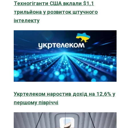
Техногіганти США вклали $1,1
трильйона у розвиток штучного
інтелекту
Укртелеком наростив дохід на 12,6% у
першому півріччі