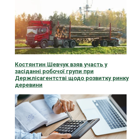
Костянтин Шевчук взяв участь у
засіданні робочої групи при
Держлісагентстві щодо розвитку ринку
деревини