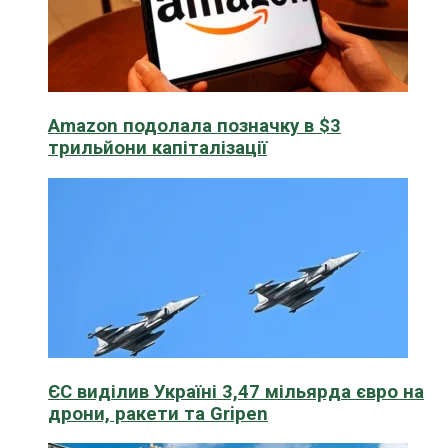
Amazon подолала позначку в $3
трильйони капіталізації
ЄС виділив Україні 3,47 мільярда євро на
дрони, ракети та Gripen