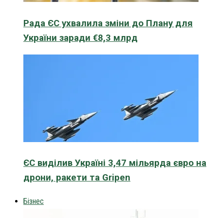
Рада ЄС ухвалила зміни до Плану для
України заради €8,3 млрд
ЄС виділив Україні 3,47 мільярда євро на
дрони, ракети та Gripen
Бізнес