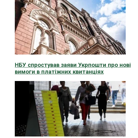
НБУ спростував заяви Укрпошти про нові
вимоги в платіжних квитанціях