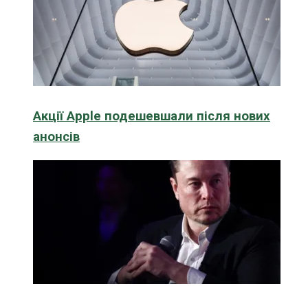
Акції Apple подешевшали після нових
анонсів