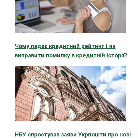
Чому падає кредитний рейтинг і як
виправити помилку в кредитній історії?
НБУ спростував заяви Укрпошти про нові