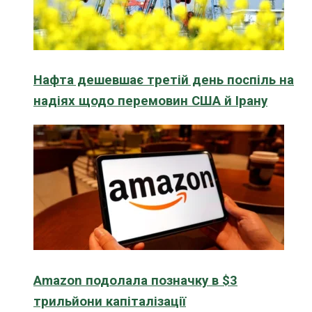
Нафта дешевшає третій день поспіль на
надіях щодо перемовин США й Ірану
Amazon подолала позначку в $3
трильйони капіталізації