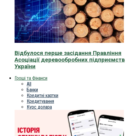
Відбулося перше засідання Правління
Асоціації деревообробних підприємств
України
Гроші та Фінанси
All
Банки
Кредитні картки
Кредитування
Курс долара