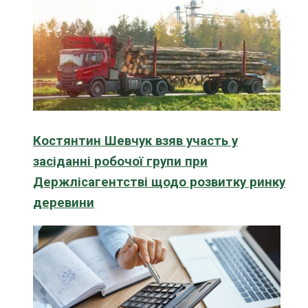
Костянтин Шевчук взяв участь у
засіданні робочої групи при
Держлісагентстві щодо розвитку ринку
деревини