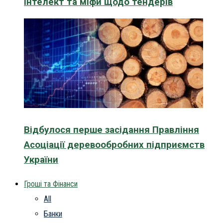
інтелект та міфи щодо тендерів
Відбулося перше засідання Правління
Асоціації деревообробних підприємств
України
Гроші та Фінанси
All
Банки