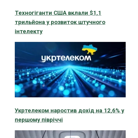
Техногіганти США вклали $1,1
трильйона у розвиток штучного
інтелекту
Укртелеком наростив дохід на 12,6% у
першому півріччі