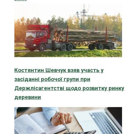
Костянтин Шевчук взяв участь у
засіданні робочої групи при
Держлісагентстві щодо розвитку ринку
деревини