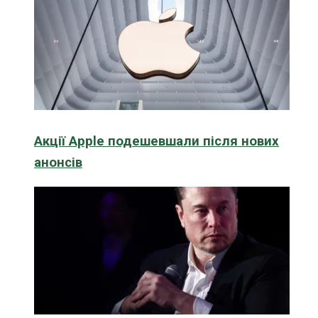
Акції Apple подешевшали після нових
анонсів