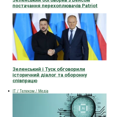
постачання перехоплювачів Patriot
Зеленський і Туск обговорили
історичний діалог та оборонну
співпрацю
IT / Телеком / Медіа