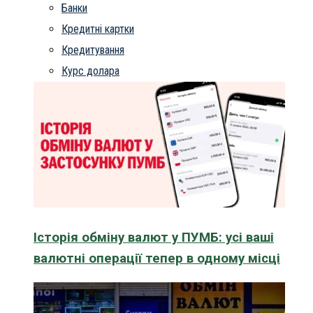
Банки
Кредитні картки
Кредитування
Курс долара
Історія обміну валют у ПУМБ: усі ваші
валютні операції тепер в одному місці