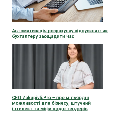
Автоматизація розрахунку відпускних: як
бухгалтеру заощадити час
CEO Zakupivli.Pro – про мільярдні
можливості для бізнесу, штучний
інтелект та міфи щодо тендерів