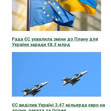
Рада ЄС ухвалила зміни до Плану для
України заради €8,3 млрд
ЄС виділив Україні 3,47 мільярда євро на
дрони, ракети та Gripen