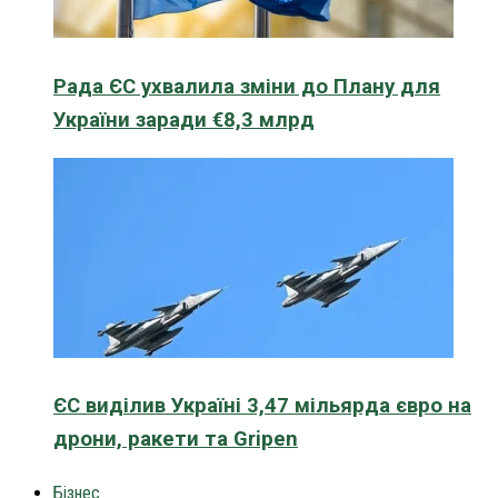
Рада ЄС ухвалила зміни до Плану для
України заради €8,3 млрд
ЄС виділив Україні 3,47 мільярда євро на
дрони, ракети та Gripen
Бізнес