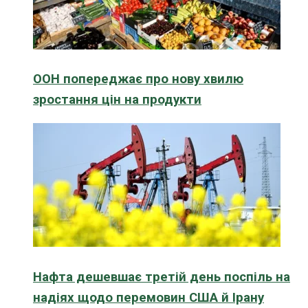
ООН попереджає про нову хвилю
зростання цін на продукти
Нафта дешевшає третій день поспіль на
надіях щодо перемовин США й Ірану