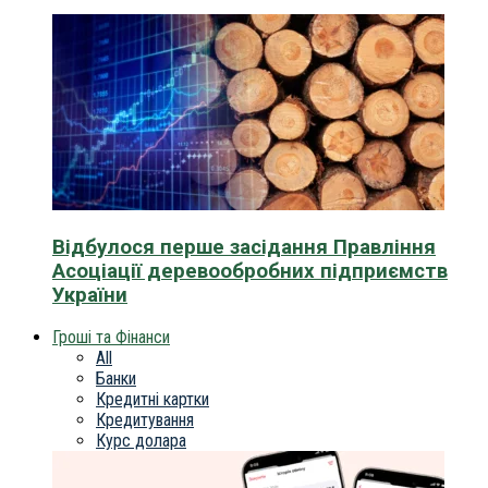
Відбулося перше засідання Правління
Асоціації деревообробних підприємств
України
Гроші та Фінанси
All
Банки
Кредитні картки
Кредитування
Курс долара