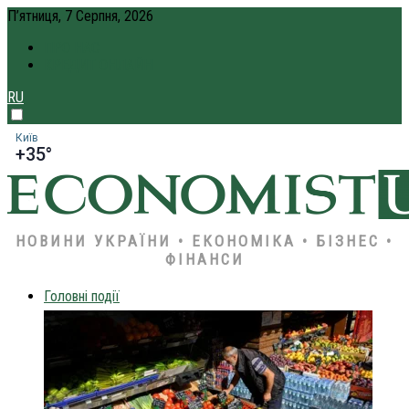
П’ятниця, 7 Серпня, 2026
ПРО НАС
КРЕДИТ ОНЛАЙН
RU
Київ
+35°
НОВИНИ УКРАЇНИ • ЕКОНОМІКА • БІЗНЕС •
ФІНАНСИ
Головні події