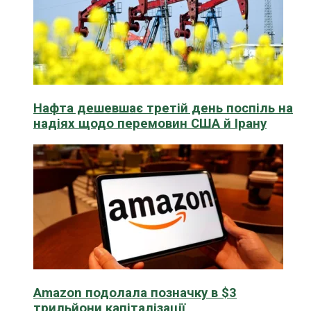
Нафта дешевшає третій день поспіль на
надіях щодо перемовин США й Ірану
Amazon подолала позначку в $3
трильйони капіталізації