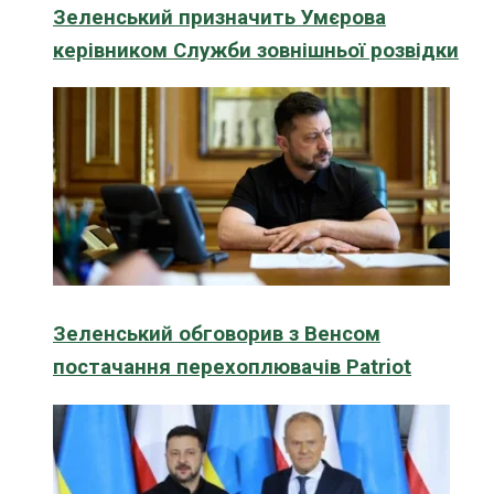
Зеленський призначить Умєрова
керівником Служби зовнішньої розвідки
Зеленський обговорив з Венсом
постачання перехоплювачів Patriot