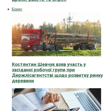
Бізнес
Костянтин Шевчук взяв участь у
засіданні робочої групи при
Держлісагентстві щодо розвитку ринку
деревини