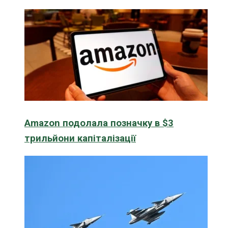
Amazon подолала позначку в $3
трильйони капіталізації