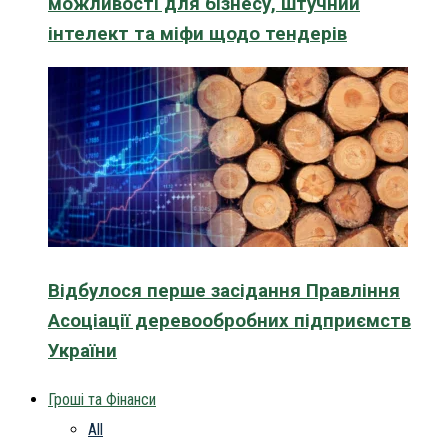
можливості для бізнесу, штучний
інтелект та міфи щодо тендерів
Відбулося перше засідання Правління
Асоціації деревообробних підприємств
України
Гроші та Фінанси
All