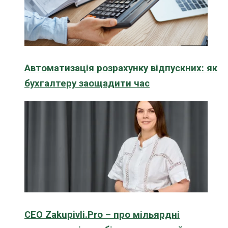
Автоматизація розрахунку відпускних: як
бухгалтеру заощадити час
CEO Zakupivli.Pro – про мільярдні