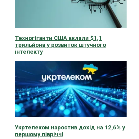
Техногіганти США вклали $1,1
трильйона у розвиток штучного
інтелекту
Укртелеком наростив дохід на 12,6% у
першому півріччі