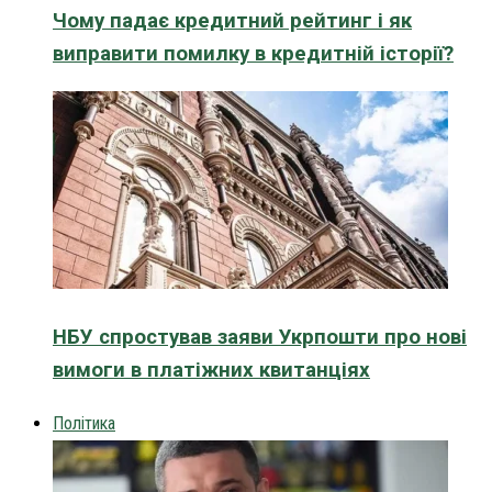
Чому падає кредитний рейтинг і як
виправити помилку в кредитній історії?
НБУ спростував заяви Укрпошти про нові
вимоги в платіжних квитанціях
Політика