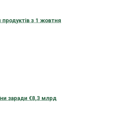
 продуктів з 1 жовтня
їни заради €8,3 млрд