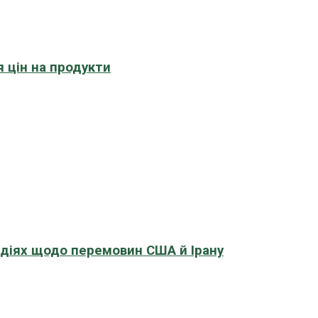
 цін на продукти
адіях щодо перемовин США й Ірану