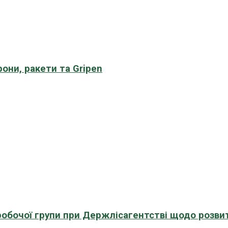
рони, ракети та Gripen
 робочої групи при Держлісагентстві щодо розви