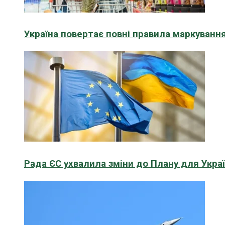
Україна повертає повні правила маркування
Рада ЄС ухвалила зміни до Плану для Укра