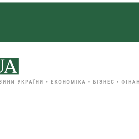
ВИНИ УКРАЇНИ • ЕКОНОМІКА • БІЗНЕС • ФІНА