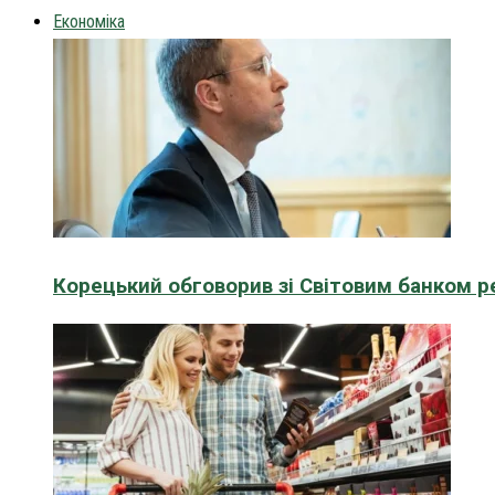
Економіка
Корецький обговорив зі Світовим банком р