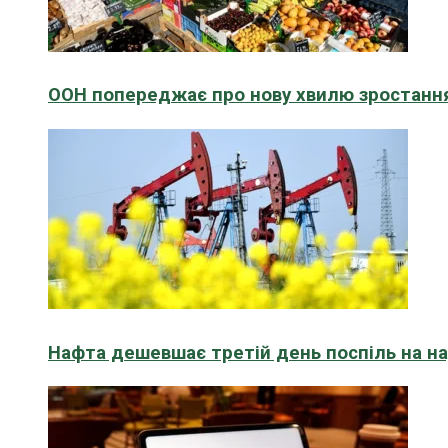
ООН попереджає про нову хвилю зростання
Нафта дешевшає третій день поспіль на н