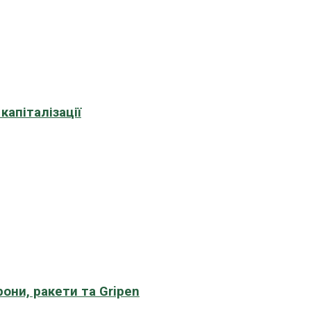
апіталізації
рони, ракети та Gripen