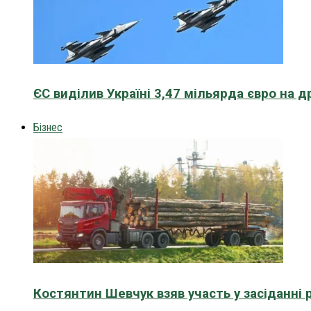
ЄС виділив Україні 3,47 мільярда євро на д
Бізнес
Костянтин Шевчук взяв участь у засіданні