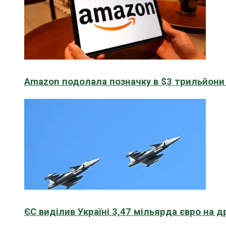
Amazon подолала позначку в $3 трильйони к
ЄС виділив Україні 3,47 мільярда євро на д