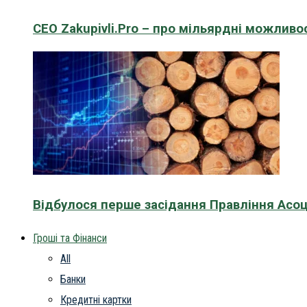
CEO Zakupivli.Pro – про мільярдні можливо
Відбулося перше засідання Правління Асоц
Гроші та Фінанси
All
Банки
Кредитні картки