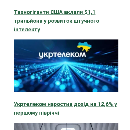
Техногіганти США вклали $1,1
трильйона у розвиток штучного
інтелекту
Укртелеком наростив дохід на 12,6% у
першому півріччі