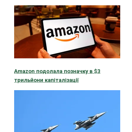
Amazon подолала позначку в $3
трильйони капіталізації