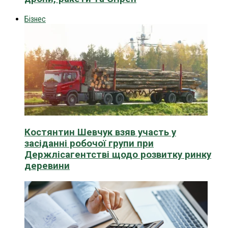
Бізнес
Костянтин Шевчук взяв участь у
засіданні робочої групи при
Держлісагентстві щодо розвитку ринку
деревини