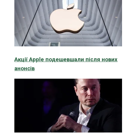
Акції Apple подешевшали після нових
анонсів