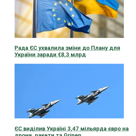
Рада ЄС ухвалила зміни до Плану для
України заради €8,3 млрд
ЄС виділив Україні 3,47 мільярда євро на
дрони, ракети та Gripen