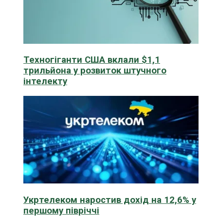
Техногіганти США вклали $1,1
трильйона у розвиток штучного
інтелекту
Укртелеком наростив дохід на 12,6% у
першому півріччі