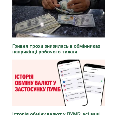
Гривня трохи знизилась в обмінниках
наприкінці робочого тижня
Історія обміну валют у ПУМБ: усі ваші