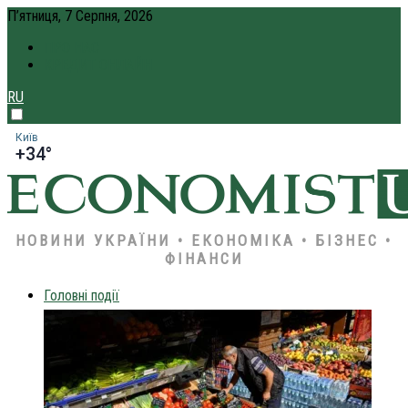
П’ятниця, 7 Серпня, 2026
ПРО НАС
КРЕДИТ ОНЛАЙН
RU
Київ
+34°
НОВИНИ УКРАЇНИ • ЕКОНОМІКА • БІЗНЕС •
ФІНАНСИ
Головні події