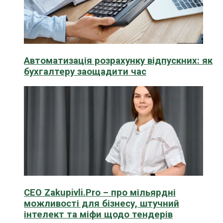
Автоматизація розрахунку відпускних: як
бухгалтеру заощадити час
CEO Zakupivli.Pro – про мільярдні
можливості для бізнесу, штучний
інтелект та міфи щодо тендерів