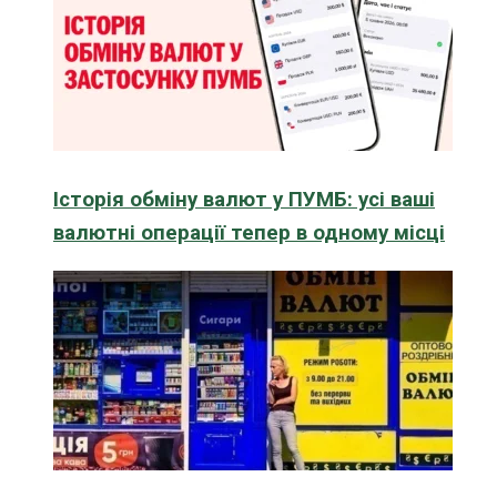
Історія обміну валют у ПУМБ: усі ваші
валютні операції тепер в одному місці