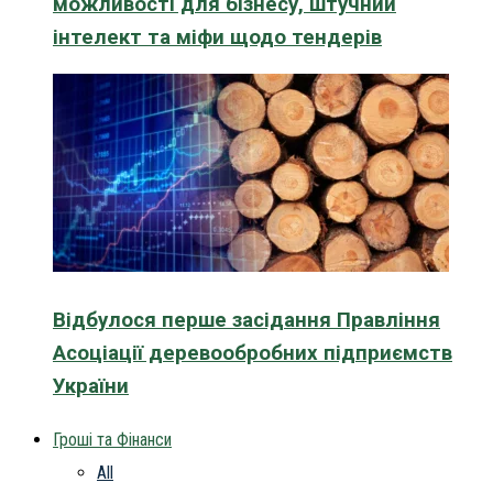
можливості для бізнесу, штучний
інтелект та міфи щодо тендерів
Відбулося перше засідання Правління
Асоціації деревообробних підприємств
України
Гроші та Фінанси
All