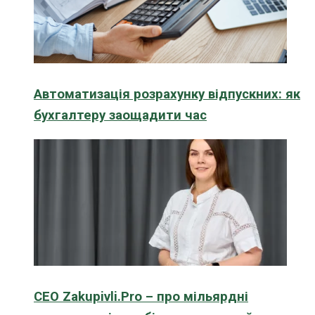
Автоматизація розрахунку відпускних: як
бухгалтеру заощадити час
CEO Zakupivli.Pro – про мільярдні