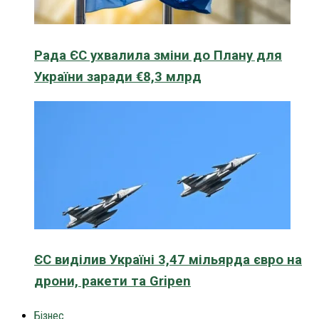
Рада ЄС ухвалила зміни до Плану для
України заради €8,3 млрд
ЄС виділив Україні 3,47 мільярда євро на
дрони, ракети та Gripen
Бізнес