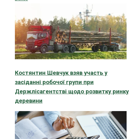
Костянтин Шевчук взяв участь у
засіданні робочої групи при
Держлісагентстві щодо розвитку ринку
деревини