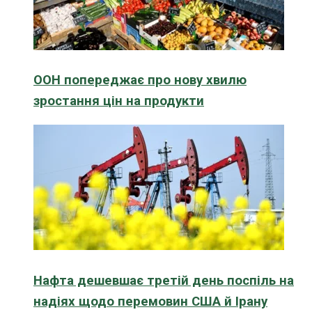
ООН попереджає про нову хвилю
зростання цін на продукти
Нафта дешевшає третій день поспіль на
надіях щодо перемовин США й Ірану