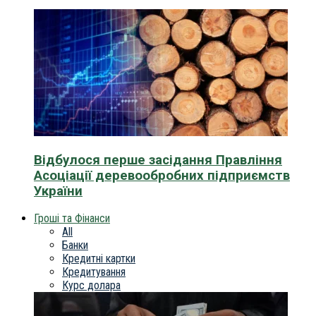
Відбулося перше засідання Правління
Асоціації деревообробних підприємств
України
Гроші та Фінанси
All
Банки
Кредитні картки
Кредитування
Курс долара