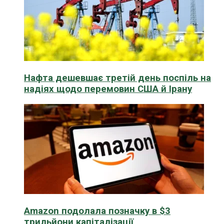
Нафта дешевшає третій день поспіль на
надіях щодо перемовин США й Ірану
Amazon подолала позначку в $3
трильйони капіталізації