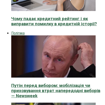
Чому падає кредитний рейтинг і як
виправити помилку в кредитній історії?
Політика
Путін перед вибором: мобілізація чи
приховування втрат напередодні виборів
— Newsweek