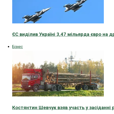
ЄС виділив Україні 3,47 мільярда євро на д
Бізнес
Костянтин Шевчук взяв участь у засіданні