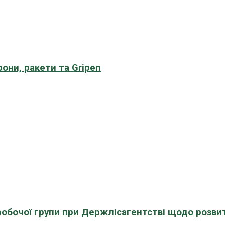
рони, ракети та Gripen
 робочої групи при Держлісагентстві щодо розви