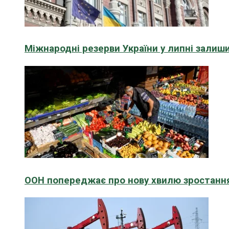
Міжнародні резерви України у липні зали
ООН попереджає про нову хвилю зростання