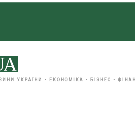
ВИНИ УКРАЇНИ • ЕКОНОМІКА • БІЗНЕС • ФІНА