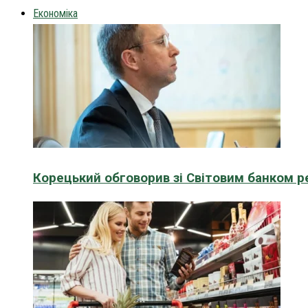
Економіка
Корецький обговорив зі Світовим банком р