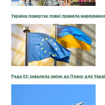
Україна повертає повні правила маркування
Рада ЄС ухвалила зміни до Плану для Укра