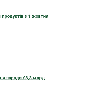
 продуктів з 1 жовтня
їни заради €8,3 млрд