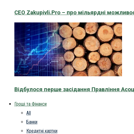
CEO Zakupivli.Pro – про мільярдні можливо
Відбулося перше засідання Правління Асоц
Гроші та Фінанси
All
Банки
Кредитні картки