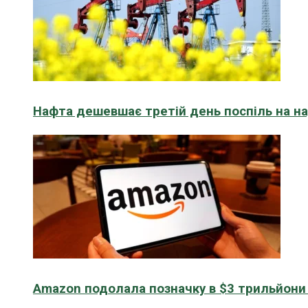
Нафта дешевшає третій день поспіль на н
Amazon подолала позначку в $3 трильйони к