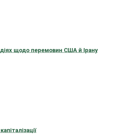
адіях щодо перемовин США й Ірану
апіталізації