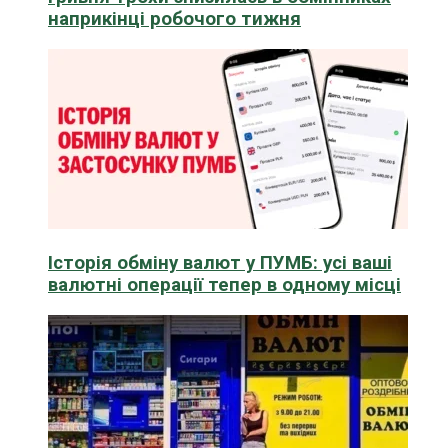
наприкінці робочого тижня
Історія обміну валют у ПУМБ: усі ваші
валютні операції тепер в одному місці