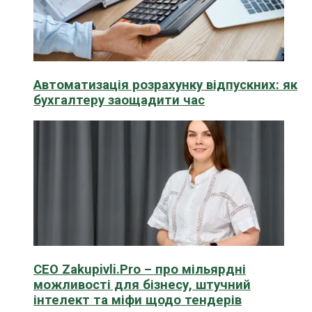
Автоматизація розрахунку відпускних: як
бухгалтеру заощадити час
CEO Zakupivli.Pro – про мільярдні
можливості для бізнесу, штучний
інтелект та міфи щодо тендерів