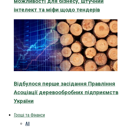
можливості для бізнесу, штучний
інтелект та міфи щодо тендерів
Відбулося перше засідання Правління
Асоціації деревообробних підприємств
України
Гроші та Фінанси
All