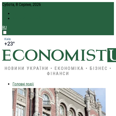
Субота, 8 Серпня, 2026
ПРО НАС
КРЕДИТ ОНЛАЙН
RU
Київ
+23°
НОВИНИ УКРАЇНИ • ЕКОНОМІКА • БІЗНЕС •
ФІНАНСИ
Головні події