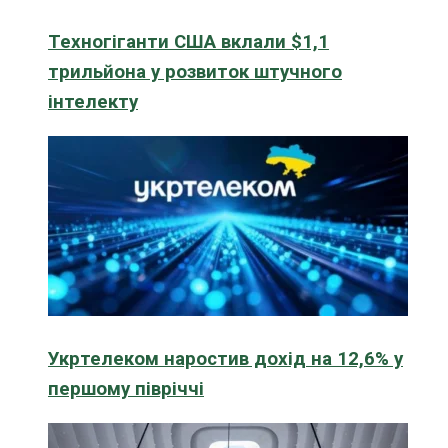
Техногіганти США вклали $1,1
трильйона у розвиток штучного
інтелекту
Укртелеком наростив дохід на 12,6% у
першому півріччі