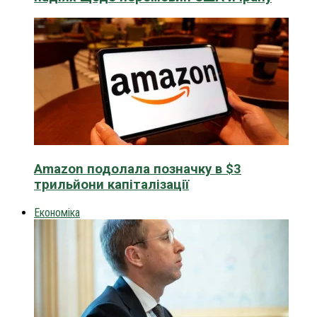
Amazon подолала позначку в $3
трильйони капіталізації
Економіка