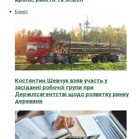
Бізнес
Костянтин Шевчук взяв участь у
засіданні робочої групи при
Держлісагентстві щодо розвитку ринку
деревини