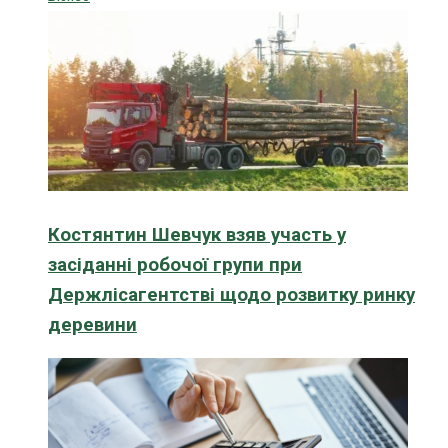
Костянтин Шевчук взяв участь у
засіданні робочої групи при
Держлісагентстві щодо розвитку ринку
деревини