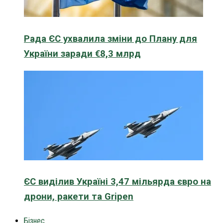
Рада ЄС ухвалила зміни до Плану для
України заради €8,3 млрд
ЄС виділив Україні 3,47 мільярда євро на
дрони, ракети та Gripen
Бізнес