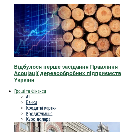
Відбулося перше засідання Правління
Асоціації деревообробних підприємств
України
Гроші та Фінанси
All
Банки
Кредитні картки
Кредитування
Курс долара