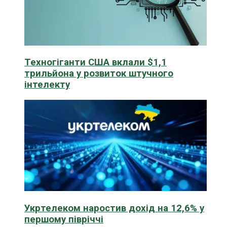
Техногіганти США вклали $1,1
трильйона у розвиток штучного
інтелекту
Укртелеком наростив дохід на 12,6% у
першому півріччі