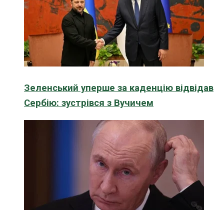
Зеленський уперше за каденцію відвідав
Сербію: зустрівся з Вучичем