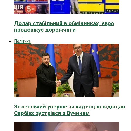
Долар стабільний в обмінниках, євро
продовжує дорожчати
Політика
Зеленський уперше за каденцію відвідав
Сербію: зустрівся з Вучичем