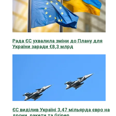
Рада ЄС ухвалила зміни до Плану для
України заради €8,3 млрд
ЄС виділив Україні 3,47 мільярда євро на
дрони, ракети та Gripen