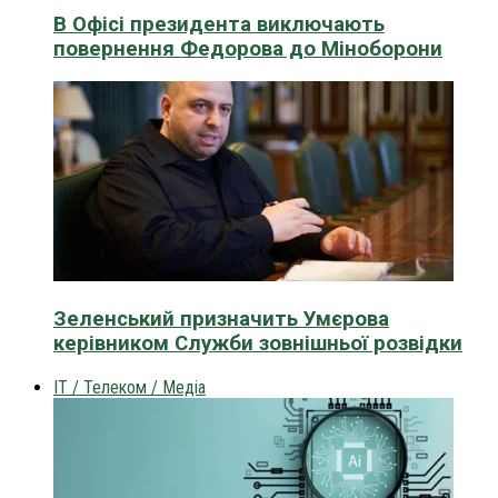
В Офісі президента виключають
повернення Федорова до Міноборони
Зеленський призначить Умєрова
керівником Служби зовнішньої розвідки
IT / Телеком / Медіа