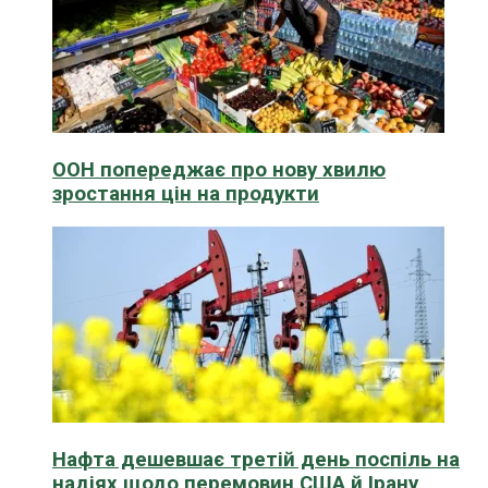
ООН попереджає про нову хвилю
зростання цін на продукти
Нафта дешевшає третій день поспіль на
надіях щодо перемовин США й Ірану