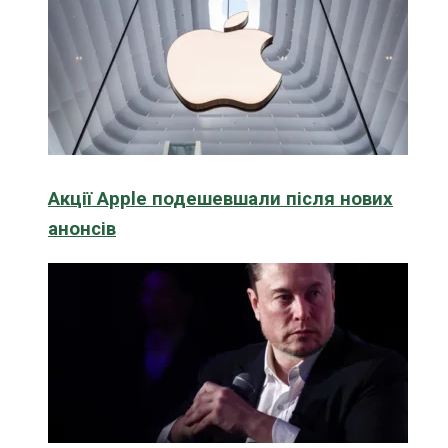
Акції Apple подешевшали після нових
анонсів