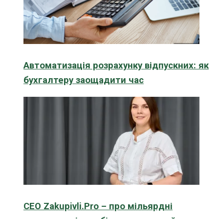
Автоматизація розрахунку відпускних: як
бухгалтеру заощадити час
CEO Zakupivli.Pro – про мільярдні