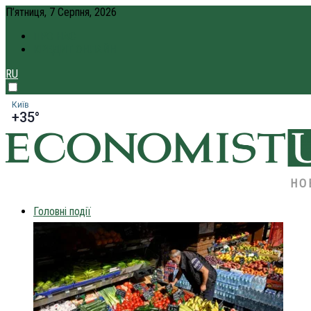
П’ятниця, 7 Серпня, 2026
ПРО НАС
КРЕДИТ ОНЛАЙН
RU
Київ
+35°
НО
Головні події