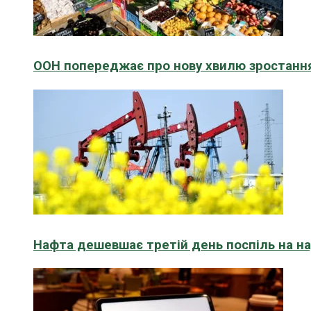
ООН попереджає про нову хвилю зростання
Нафта дешевшає третій день поспіль на н