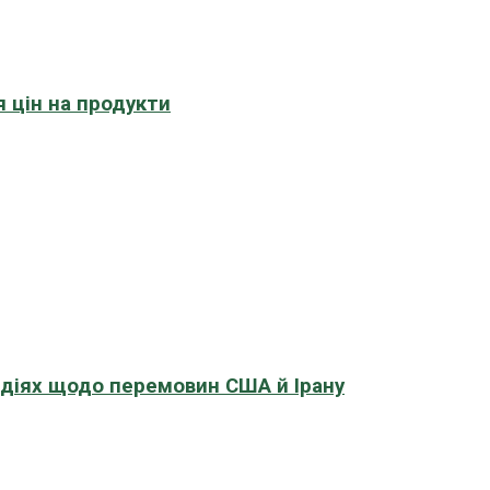
 цін на продукти
адіях щодо перемовин США й Ірану