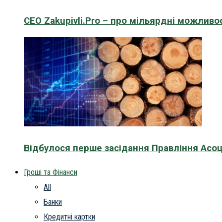
CEO Zakupivli.Pro – про мільярдні можливо
Відбулося перше засідання Правління Асоц
Гроші та Фінанси
All
Банки
Кредитні картки