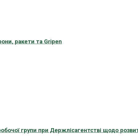
рони, ракети та Gripen
 робочої групи при Держлісагентстві щодо розви