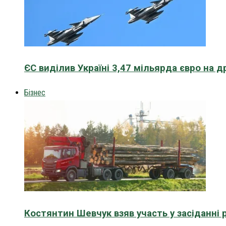
ЄС виділив Україні 3,47 мільярда євро на д
Бізнес
Костянтин Шевчук взяв участь у засіданні