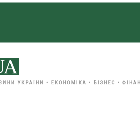
ВИНИ УКРАЇНИ • ЕКОНОМІКА • БІЗНЕС • ФІНА