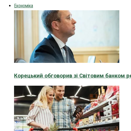
Економіка
Корецький обговорив зі Світовим банком р