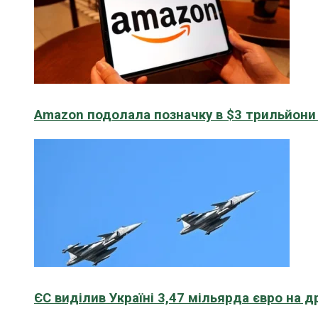
Amazon подолала позначку в $3 трильйони к
ЄС виділив Україні 3,47 мільярда євро на д