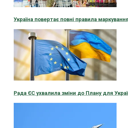
Україна повертає повні правила маркування
Рада ЄС ухвалила зміни до Плану для Укра