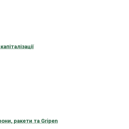
апіталізації
рони, ракети та Gripen