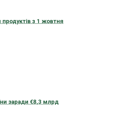
 продуктів з 1 жовтня
їни заради €8,3 млрд