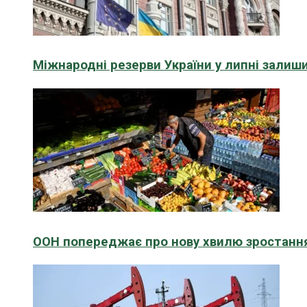
Міжнародні резерви України у липні зали
ООН попереджає про нову хвилю зростання