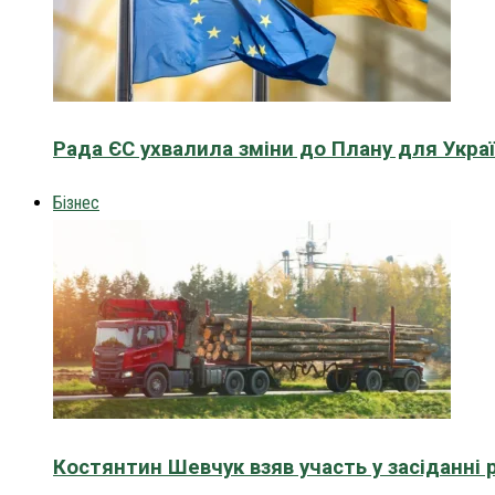
Рада ЄС ухвалила зміни до Плану для Укра
Бізнес
Костянтин Шевчук взяв участь у засіданні