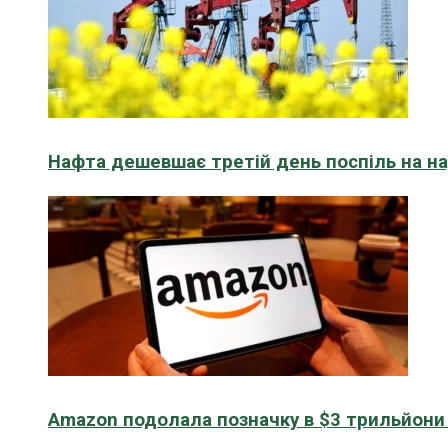
Нафта дешевшає третій день поспіль на н
Amazon подолала позначку в $3 трильйони к