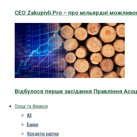
CEO Zakupivli.Pro – про мільярдні можливо
Відбулося перше засідання Правління Асоц
Гроші та Фінанси
All
Банки
Кредитні картки