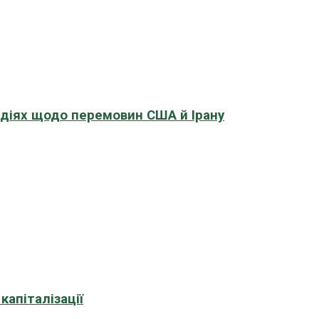
адіях щодо перемовин США й Ірану
апіталізації