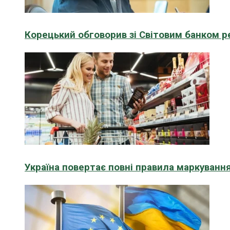
Корецький обговорив зі Світовим банком р
Україна повертає повні правила маркування