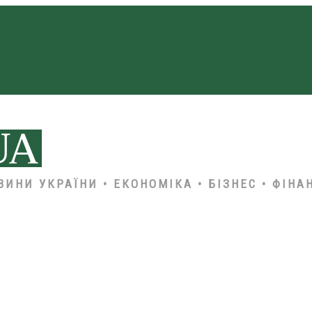
ВИНИ УКРАЇНИ • ЕКОНОМІКА • БІЗНЕС • ФІНА