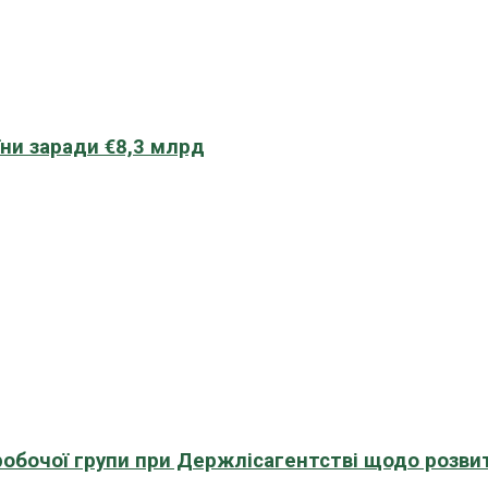
їни заради €8,3 млрд
 робочої групи при Держлісагентстві щодо розви