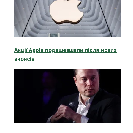
Акції Apple подешевшали після нових
анонсів