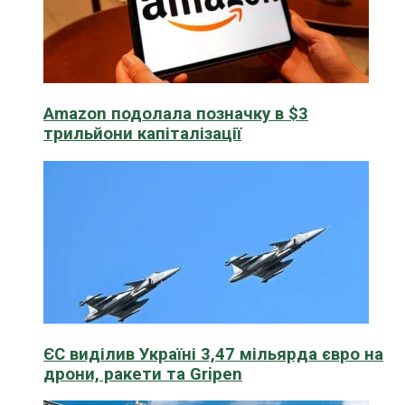
Amazon подолала позначку в $3
трильйони капіталізації
ЄС виділив Україні 3,47 мільярда євро на
дрони, ракети та Gripen