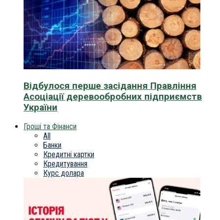
Відбулося перше засідання Правління
Асоціації деревообробних підприємств
України
Гроші та Фінанси
All
Банки
Кредитні картки
Кредитування
Курс долара