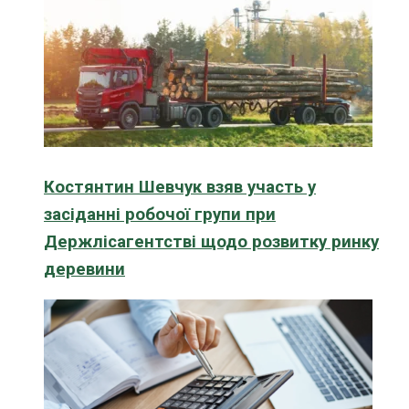
Костянтин Шевчук взяв участь у
засіданні робочої групи при
Держлісагентстві щодо розвитку ринку
деревини