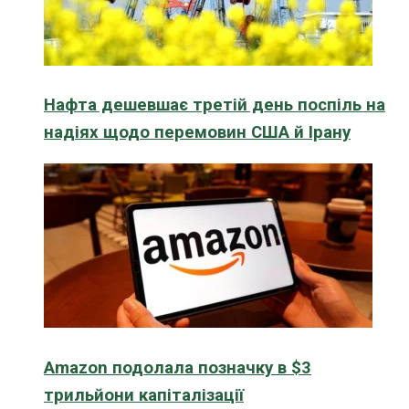
Нафта дешевшає третій день поспіль на
надіях щодо перемовин США й Ірану
Amazon подолала позначку в $3
трильйони капіталізації