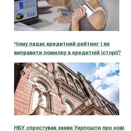
Чому падає кредитний рейтинг і як
виправити помилку в кредитній історії?
НБУ спростував заяви Укрпошти про нові