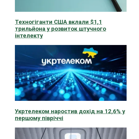
Техногіганти США вклали $1,1
трильйона у розвиток штучного
інтелекту
Укртелеком наростив дохід на 12,6% у
першому півріччі