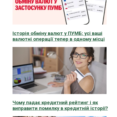
Історія обміну валют у ПУМБ: усі ваші
валютні операції тепер в одному місці
Чому падає кредитний рейтинг і як
виправити помилку в кредитній історії?