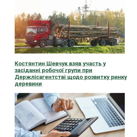
Костянтин Шевчук взяв участь у
засіданні робочої групи при
Держлісагентстві щодо розвитку ринку
деревини