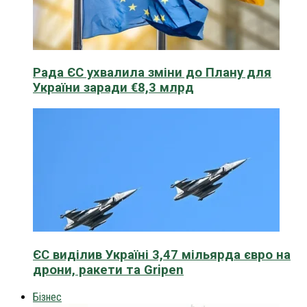
Рада ЄС ухвалила зміни до Плану для
України заради €8,3 млрд
ЄС виділив Україні 3,47 мільярда євро на
дрони, ракети та Gripen
Бізнес