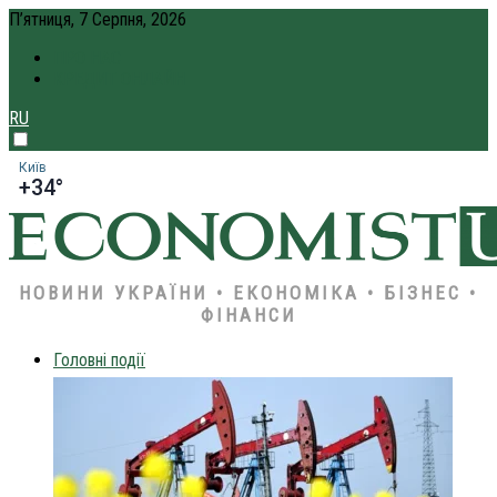
П’ятниця, 7 Серпня, 2026
ПРО НАС
КРЕДИТ ОНЛАЙН
RU
Київ
+34°
НОВИНИ УКРАЇНИ • ЕКОНОМІКА • БІЗНЕС •
ФІНАНСИ
Головні події