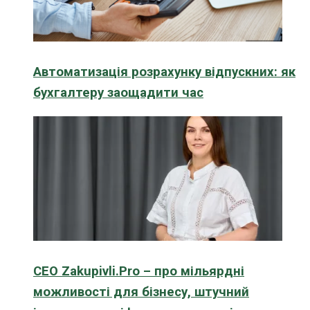
Автоматизація розрахунку відпускних: як
бухгалтеру заощадити час
CEO Zakupivli.Pro – про мільярдні
можливості для бізнесу, штучний