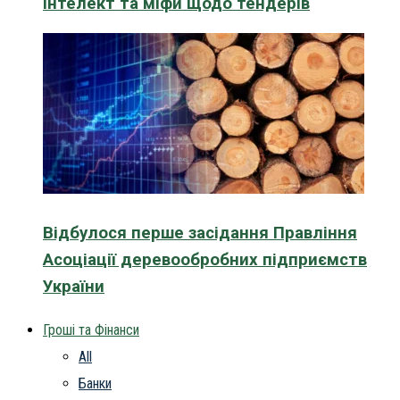
інтелект та міфи щодо тендерів
Відбулося перше засідання Правління
Асоціації деревообробних підприємств
України
Гроші та Фінанси
All
Банки