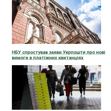
НБУ спростував заяви Укрпошти про нові
вимоги в платіжних квитанціях