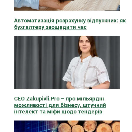
Автоматизація розрахунку відпускних: як
бухгалтеру заощадити час
CEO Zakupivli.Pro – про мільярдні
можливості для бізнесу, штучний
інтелект та міфи щодо тендерів