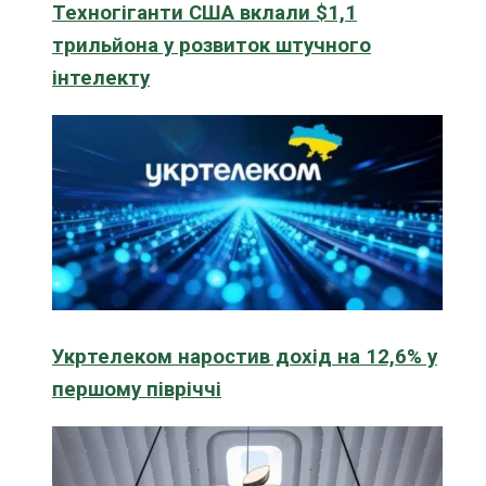
Техногіганти США вклали $1,1
трильйона у розвиток штучного
інтелекту
Укртелеком наростив дохід на 12,6% у
першому півріччі