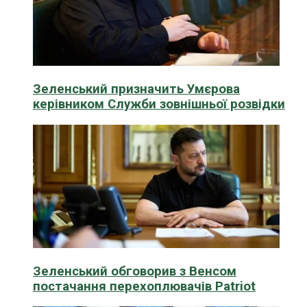
Зеленський призначить Умєрова
керівником Служби зовнішньої розвідки
Зеленський обговорив з Венсом
постачання перехоплювачів Patriot