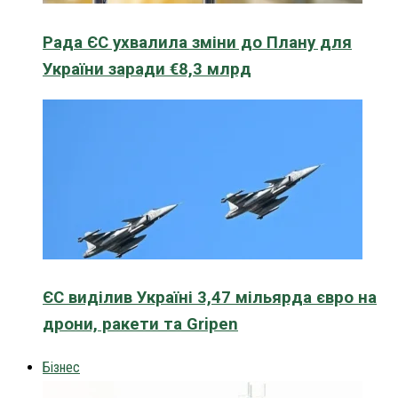
Рада ЄС ухвалила зміни до Плану для
України заради €8,3 млрд
ЄС виділив Україні 3,47 мільярда євро на
дрони, ракети та Gripen
Бізнес